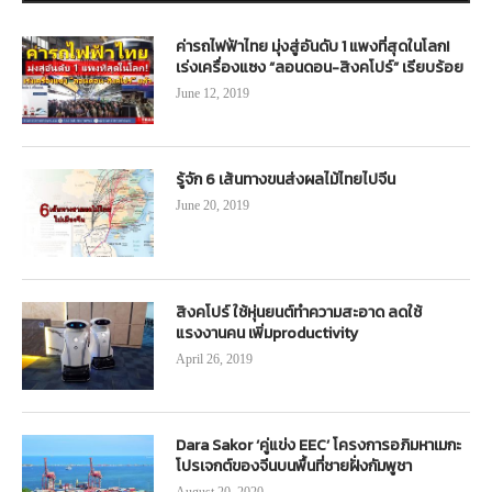
ค่ารถไฟฟ้าไทย มุ่งสู่อันดับ 1 แพงที่สุดในโลก!
เร่งเครื่องแซง “ลอนดอน-สิงคโปร์” เรียบร้อย
June 12, 2019
รู้จัก 6 เส้นทางขนส่งผลไม้ไทยไปจีน
June 20, 2019
สิงคโปร์ ใช้หุ่นยนต์ทำความสะอาด ลดใช้
แรงงานคน เพิ่มproductivity
April 26, 2019
Dara Sakor ‘คู่แข่ง EEC’ โครงการอภิมหาเมกะ
โปรเจกต์ของจีนบนพื้นที่ชายฝั่งกัมพูชา