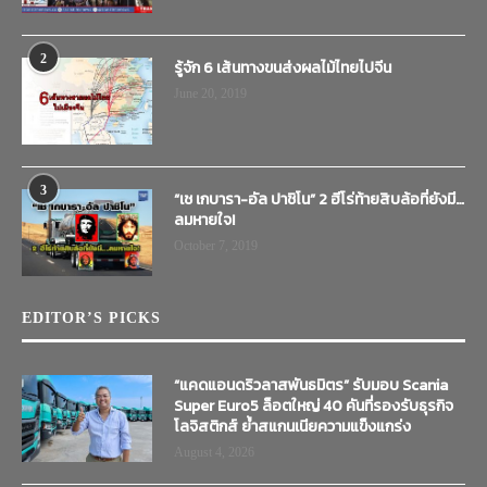
2
รู้จัก 6 เส้นทางขนส่งผลไม้ไทยไปจีน
June 20, 2019
3
“เช เกบารา-อัล ปาชิโน” 2 ฮีโร่ท้ายสิบล้อที่ยังมี…
ลมหายใจ!
October 7, 2019
EDITOR’S PICKS
“แคดแอนดริวลาสพันธมิตร” รับมอบ Scania
Super Euro5 ล็อตใหญ่ 40 คันที่รองรับธุรกิจ
โลจิสติกส์ ย้ำสแกนเนียความแข็งแกร่ง
August 4, 2026