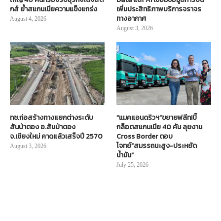
กส์ ย้ำสแกนเนียความแข็งแกร่ง
เพิ่มประสิทธิภาพบริการจราจร
ทางอากาศ
August 4, 2026
August 3, 2026
ทช.ก่อสร้างทางแยกต่างระดับ
“แมคแอนดริวฯ”ขยายฟลีท!บิ๊
สันป่าตอง อ.สันป่าตอง
กล็อตสแกนเนีย 40 คัน ลุยงาน
จ.เชียงใหม่ คาดแล้วเสร็จปี 2570
Cross Border ตอบ
โจทย์“สมรรถนะสูง-ประหยัด
August 3, 2026
น้ำมัน”
July 25, 2026