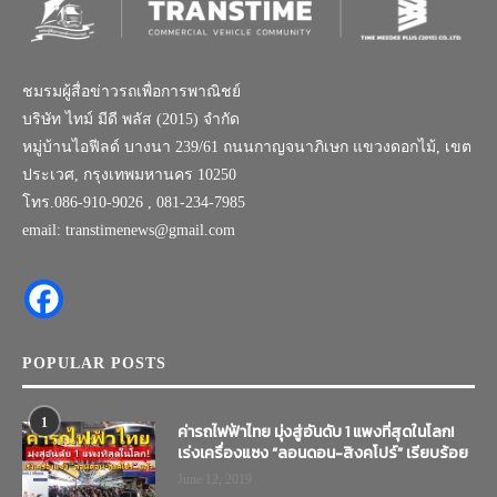
ชมรมผู้สื่อข่าวรถเพื่อการพาณิชย์
บริษัท ไทม์ มีดี พลัส (2015) จำกัด
หมู่บ้านไอฟีลด์ บางนา 239/61 ถนนกาญจนาภิเษก แขวงดอกไม้, เขต
ประเวศ, กรุงเทพมหานคร 10250
โทร.086-910-9026 , 081-234-7985
email: transtimenews@gmail.com
POPULAR POSTS
1
ค่ารถไฟฟ้าไทย มุ่งสู่อันดับ 1 แพงที่สุดในโลก!
เร่งเครื่องแซง “ลอนดอน-สิงคโปร์” เรียบร้อย
June 12, 2019