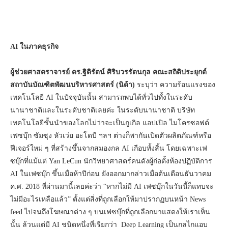
AI ในภาคธุรกิจ
ผู้ช่วยศาสตราจารย์ ดร.ฐิติรัตน์ ศิริบวรรัตนกุล คณะสถิติประยุกต์
สถาบันบัณฑิตพัฒนบริหารศาสตร์ (นิด้า)
ระบุว่า ความร้อนแรงของ
เทคโนโลยี AI ในปัจจุบันนั้น สามารถพบได้ทั่วไปทั้งในระดับ
นานาชาติและในระดับชาติเลยค่ะ ในระดับนานาชาติ บริษัท
เทคโนโลยีชั้นนำของโลกไม่ว่าจะเป็นกูเกิล แอปเปิล ไมโครซอฟต์
เฟซบุ๊ก ซัมซุง หัวเว่ย อะโดบี ฯลฯ ต่างก็พากันเปิดตัวผลิตภัณฑ์หรือ
ฟีเจอร์ใหม่ ๆ ที่สร้างขึ้นจากสมองกล AI เกือบทั้งสิ้น โดยเฉพาะเฟ
ซบุ๊กที่แม้แต่ Yan LeCun นักวิทยาศาสตร์คนดังผู้ก่อตั้งห้องปฏิบัติการ
AI ในเฟซบุ๊ก ขึ้นเมื่อห้าปีก่อน ยังออกมากล่าวเมื่อต้นเดือนธันวาคม
ค.ศ. 2018 ที่ผ่านมานี้เลยค่ะว่า “หากไม่มี AI เฟซบุ๊กในวันนี้ก็แทบจะ
ไม่มีอะไรเหลือแล้ว” ตั้งแต่สิ่งที่ถูกเลือกให้มาปรากฏบนหน้า News
feed ไปจนถึงโฆษณาต่าง ๆ บนเฟซบุ๊กที่ถูกเลือกมาแสดงให้เราเห็น
นั้น ล้วนแต่มี AI ชนิดหนึ่งที่เรียกว่า Deep Learning เป็นกลไกแอบ