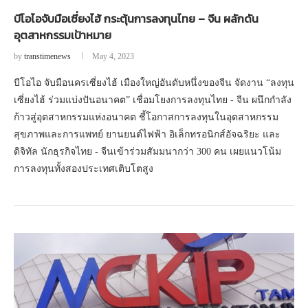
บีโอไอจับมือเซี่ยงไฮ้ กระตุ้นการลงทุนไทย – จีน ผลักดัน
อุตสาหกรรมเป้าหมาย
by
transtimenews
May 4, 2023
บีโอไอ จับมือนครเซี่ยงไฮ้ เมืองใหญ่อันดับหนึ่งของจีน จัดงาน “ลงทุน
เซี่ยงไฮ้ ร่วมแบ่งปันอนาคต” เชื่อมโยงการลงทุนไทย - จีน ผนึกกำลัง
ก้าวสู่อุตสาหกรรมแห่งอนาคต ชี้โอกาสการลงทุนในอุตสาหกรรม
สุขภาพและการแพทย์ ยานยนต์ไฟฟ้า อิเล็กทรอนิกส์อัจฉริยะ และ
ดิจิทัล นักธุรกิจไทย - จีนเข้าร่วมสัมมนากว่า 300 คน เผยแนวโน้ม
การลงทุนทั้งสองประเทศเติบโตสูง