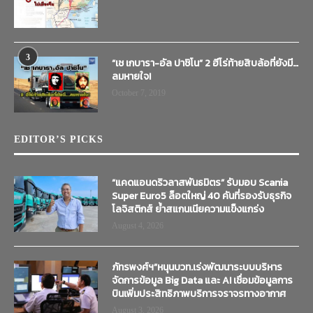
3
“เช เกบารา-อัล ปาชิโน” 2 ฮีโร่ท้ายสิบล้อที่ยังมี…
ลมหายใจ!
October 7, 2019
EDITOR’S PICKS
“แคดแอนดริวลาสพันธมิตร” รับมอบ Scania
Super Euro5 ล็อตใหญ่ 40 คันที่รองรับธุรกิจ
โลจิสติกส์ ย้ำสแกนเนียความแข็งแกร่ง
August 4, 2026
ภัทรพงศ์ฯ”หนุนบวท.เร่งพัฒนาระบบบริหาร
จัดการข้อมูล Big Data และ AI เชื่อมข้อมูลการ
บินเพิ่มประสิทธิภาพบริการจราจรทางอากาศ
August 3, 2026