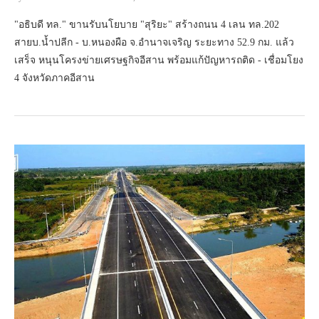
"อธิบดี ทล." ขานรับนโยบาย "สุริยะ" สร้างถนน 4 เลน ทล.202
สายบ.น้ำปลีก - บ.หนองผือ จ.อำนาจเจริญ ระยะทาง 52.9 กม. แล้ว
เสร็จ หนุนโครงข่ายเศรษฐกิจอีสาน พร้อมแก้ปัญหารถติด - เชื่อมโยง
4 จังหวัดภาคอีสาน