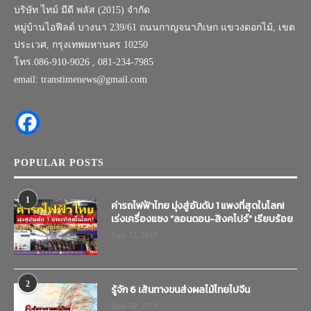
บริษัท ไทม์ มีดี พลัส (2015) จำกัด
หมู่บ้านไอฟีลด์ บางนา 239/61 ถนนกาญจนาภิเษก แขวงดอกไม้, เขต
ประเวศ, กรุงเทพมหานคร 10250
โทร.086-910-9026 , 081-234-7985
email: transtimenews@gmail.com
POPULAR POSTS
1
ค่ารถไฟฟ้าไทย มุ่งสู่อันดับ 1 แพงที่สุดในโลก!
เร่งเครื่องแซง “ลอนดอน-สิงคโปร์” เรียบร้อย
June 12, 2019
2
รู้จัก 6 เส้นทางขนส่งผลไม้ไทยไปจีน
June 20, 2019