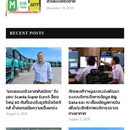
ส่วนแบ่งยอดขาย
December 19, 2019
RECENT POSTS
“แคดแอนดริวลาสพันธมิตร” รับ
ภัทรพงศ์ฯ”หนุนบวท.เร่งพัฒนา
มอบ Scania Super Euro5 ล็อต
ระบบบริหารจัดการข้อมูล Big
ใหญ่ 40 คันที่รองรับธุรกิจโลจิสติ
Data และ AI เชื่อมข้อมูลการบิน
กส์ ย้ำสแกนเนียความแข็งแกร่ง
เพิ่มประสิทธิภาพบริการจราจร
ทางอากาศ
August 4, 2026
August 3, 2026