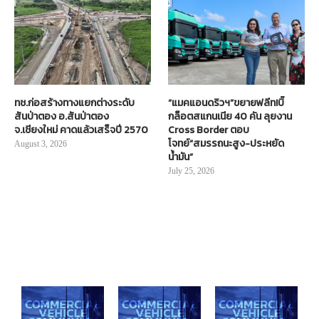
ทช.ก่อสร้างทางแยกต่างระดับ
“แมคแอนดริวฯ”ขยายฟลีท!บิ๊
สันป่าตอง อ.สันป่าตอง
กล็อตสแกนเนีย 40 คัน ลุยงาน
จ.เชียงใหม่ คาดแล้วเสร็จปี 2570
Cross Border ตอบ
โจทย์“สมรรถนะสูง-ประหยัด
August 3, 2026
น้ำมัน”
July 25, 2026