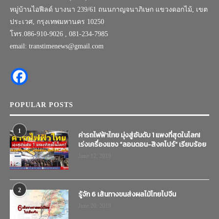
หมู่บ้านไอฟีลด์ บางนา 239/61 ถนนกาญจนาภิเษก แขวงดอกไม้, เขต
ประเวศ, กรุงเทพมหานคร 10250
โทร.086-910-9026 , 081-234-7985
email: transtimenews@gmail.com
POPULAR POSTS
1
ค่ารถไฟฟ้าไทย มุ่งสู่อันดับ 1 แพงที่สุดในโลก!
เร่งเครื่องแซง “ลอนดอน-สิงคโปร์” เรียบร้อย
June 12, 2019
2
รู้จัก 6 เส้นทางขนส่งผลไม้ไทยไปจีน
June 20, 2019