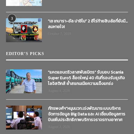
3
“เช เกบารา-อัล ปาชิโน” 2 ฮีโร่ท้ายสิบล้อที่ยังมี…
ลมหายใจ!
October 7, 2019
EDITOR’S PICKS
“แคดแอนดริวลาสพันธมิตร” รับมอบ Scania
Super Euro5 ล็อตใหญ่ 40 คันที่รองรับธุรกิจ
โลจิสติกส์ ย้ำสแกนเนียความแข็งแกร่ง
August 4, 2026
ภัทรพงศ์ฯ”หนุนบวท.เร่งพัฒนาระบบบริหาร
จัดการข้อมูล Big Data และ AI เชื่อมข้อมูลการ
บินเพิ่มประสิทธิภาพบริการจราจรทางอากาศ
August 3, 2026