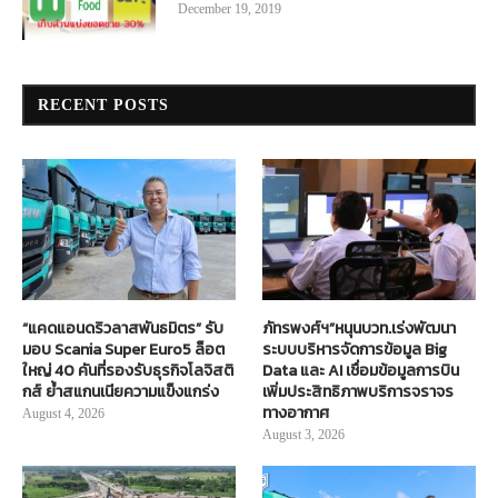
December 19, 2019
RECENT POSTS
“แคดแอนดริวลาสพันธมิตร” รับ
ภัทรพงศ์ฯ”หนุนบวท.เร่งพัฒนา
มอบ Scania Super Euro5 ล็อต
ระบบบริหารจัดการข้อมูล Big
ใหญ่ 40 คันที่รองรับธุรกิจโลจิสติ
Data และ AI เชื่อมข้อมูลการบิน
กส์ ย้ำสแกนเนียความแข็งแกร่ง
เพิ่มประสิทธิภาพบริการจราจร
ทางอากาศ
August 4, 2026
August 3, 2026