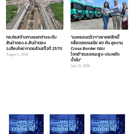
ทช.ก่อสร้างทางแยกต่างระดับ
“แมคแอนดริวฯ”ขยายฟลีท!บิ๊
สันป่าตอง อ.สันป่าตอง
กล็อตสแกนเนีย 40 คัน ลุยงาน
จ.เชียงใหม่ คาดแล้วเสร็จปี 2570
Cross Border ตอบ
โจทย์“สมรรถนะสูง-ประหยัด
August 3, 2026
น้ำมัน”
July 25, 2026