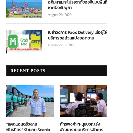
อภิมหาเมกะโปรเจกต์ของจีนบนพื้นที่
ชายฝั่งกัมพูชา
August 20, 2020
เขย่าวงการ Food Delivery เมื่อผู้ให้
บริการขอส่วนแบ่งยอดขาย
December 19, 2019
RECENT POSTS
“แคดแอนดริวลาส
ภัทรพงศ์ฯ”หนุนบวท.เร่ง
พันธมิตร” รับมอบ Scania
พัฒนาระบบบริหารจัดการ