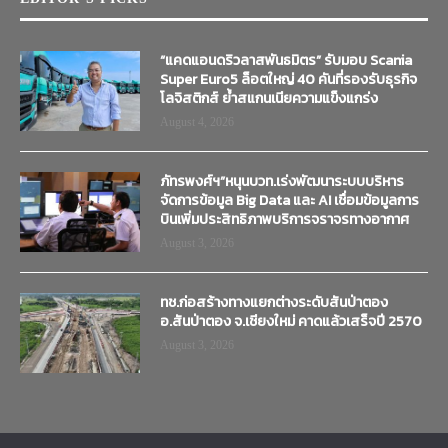
“แคดแอนดริวลาสพันธมิตร” รับมอบ Scania
Super Euro5 ล็อตใหญ่ 40 คันที่รองรับธุรกิจ
โลจิสติกส์ ย้ำสแกนเนียความแข็งแกร่ง
August 4, 2026
ภัทรพงศ์ฯ”หนุนบวท.เร่งพัฒนาระบบบริหาร
จัดการข้อมูล Big Data และ AI เชื่อมข้อมูลการ
บินเพิ่มประสิทธิภาพบริการจราจรทางอากาศ
August 3, 2026
ทช.ก่อสร้างทางแยกต่างระดับสันป่าตอง
อ.สันป่าตอง จ.เชียงใหม่ คาดแล้วเสร็จปี 2570
August 3, 2026