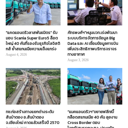
“แคดแอนดริวลาสพันธมิตร” รับ
ภัทรพงศ์ฯ”หนุนบวท.เร่งพัฒนา
มอบ Scania Super Euro5 ล็อต
ระบบบริหารจัดการข้อมูล Big
ใหญ่ 40 คันที่รองรับธุรกิจโลจิสติ
Data และ AI เชื่อมข้อมูลการบิน
กส์ ย้ำสแกนเนียความแข็งแกร่ง
เพิ่มประสิทธิภาพบริการจราจร
ทางอากาศ
August 4, 2026
August 3, 2026
ทช.ก่อสร้างทางแยกต่างระดับ
“แมคแอนดริวฯ”ขยายฟลีท!บิ๊
สันป่าตอง อ.สันป่าตอง
กล็อตสแกนเนีย 40 คัน ลุยงาน
จ.เชียงใหม่ คาดแล้วเสร็จปี 2570
Cross Border ตอบ