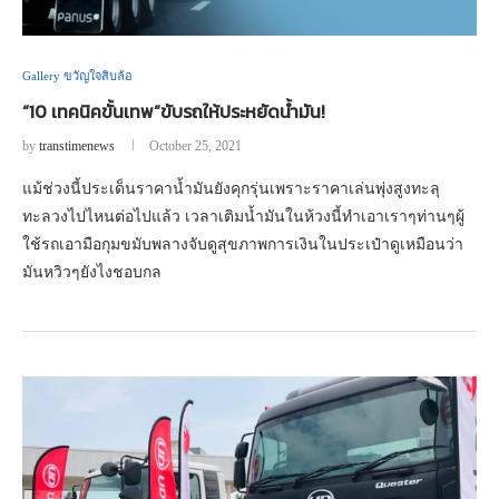
Gallery ขวัญใจสิบล้อ
“10 เทคนิคขั้นเทพ”ขับรถให้ประหยัดน้ำมัน!
by
transtimenews
October 25, 2021
แม้ช่วงนี้ประเด็นราคาน้ำมันยังคุกรุ่นเพราะราคาเล่นพุ่งสูงทะลุ
ทะลวงไปไหนต่อไปแล้ว เวลาเติมน้ำมันในห้วงนี้ทำเอาเราๆท่านๆผู้
ใช้รถเอามือกุมขมับพลางจับดูสุขภาพการเงินในประเป๋าดูเหมือนว่า
มันหวิวๆยังไงชอบกล