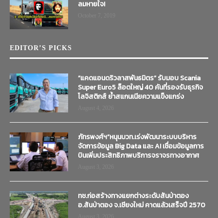
ลมหายใจ!
October 7, 2019
EDITOR’S PICKS
“แคดแอนดริวลาสพันธมิตร” รับมอบ Scania
Super Euro5 ล็อตใหญ่ 40 คันที่รองรับธุรกิจ
โลจิสติกส์ ย้ำสแกนเนียความแข็งแกร่ง
August 4, 2026
ภัทรพงศ์ฯ”หนุนบวท.เร่งพัฒนาระบบบริหาร
จัดการข้อมูล Big Data และ AI เชื่อมข้อมูลการ
บินเพิ่มประสิทธิภาพบริการจราจรทางอากาศ
August 3, 2026
ทช.ก่อสร้างทางแยกต่างระดับสันป่าตอง
อ.สันป่าตอง จ.เชียงใหม่ คาดแล้วเสร็จปี 2570
August 3, 2026