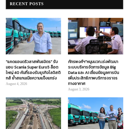
RECENT POSTS
“แคดแอนดริวลาสพันธมิตร” รับ
ภัทรพงศ์ฯ”หนุนบวท.เร่งพัฒนา
มอบ Scania Super Euro5 ล็อต
ระบบบริหารจัดการข้อมูล Big
ใหญ่ 40 คันที่รองรับธุรกิจโลจิสติ
Data และ AI เชื่อมข้อมูลการบิน
กส์ ย้ำสแกนเนียความแข็งแกร่ง
เพิ่มประสิทธิภาพบริการจราจร
ทางอากาศ
August 4, 2026
August 3, 2026