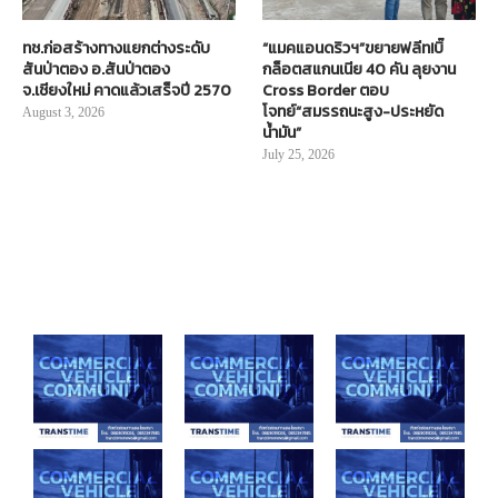
ทช.ก่อสร้างทางแยกต่างระดับ
“แมคแอนดริวฯ”ขยายฟลีท!บิ๊
สันป่าตอง อ.สันป่าตอง
กล็อตสแกนเนีย 40 คัน ลุยงาน
จ.เชียงใหม่ คาดแล้วเสร็จปี 2570
Cross Border ตอบ
โจทย์“สมรรถนะสูง-ประหยัด
August 3, 2026
น้ำมัน”
July 25, 2026