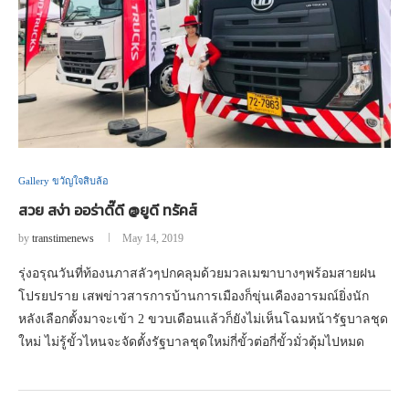
Gallery ขวัญใจสิบล้อ
สวย สง่า ออร่าดี๊ดี @ยูดี ทรัคส์
by
transtimenews
May 14, 2019
รุ่งอรุณวันที่ท้องนภาสลัวๆปกคลุมด้วยมวลเมฆาบางๆพร้อมสายฝน
โปรยปราย เสพข่าวสารการบ้านการเมืองก็ขุ่นเคืองอารมณ์ยิ่งนัก
หลังเลือกตั้งมาจะเข้า 2 ขวบเดือนแล้วก็ยังไม่เห็นโฉมหน้ารัฐบาลชุด
ใหม่ ไม่รู้ขั้วไหนจะจัดตั้งรัฐบาลชุดใหม่กี่ขั้วต่อกี่ขั้วมั่วตุ้มไปหมด