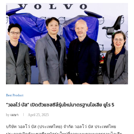
Best Product
“วอลโว่ บัส” เปิดตัวแชสซีส์รุ่นใหม่มาตรฐานไอเสีย ยูโร 5
by
เมษา
April 25, 2025
บริษัท วอลโว่ บัส (ประเทศไทย) จำกัด วอลโว่ บัส ประเทศไทย