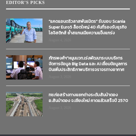
EDITOR’S PICKS
“แคดแอนดริวลาสพันธมิตร” รับมอบ Scania
Super Euro5 ล็อตใหญ่ 40 คันที่รองรับธุรกิจ
โลจิสติกส์ ย้ำสแกนเนียความแข็งแกร่ง
August 4, 2026
ภัทรพงศ์ฯ”หนุนบวท.เร่งพัฒนาระบบบริหาร
จัดการข้อมูล Big Data และ AI เชื่อมข้อมูลการ
บินเพิ่มประสิทธิภาพบริการจราจรทางอากาศ
August 3, 2026
ทช.ก่อสร้างทางแยกต่างระดับสันป่าตอง
อ.สันป่าตอง จ.เชียงใหม่ คาดแล้วเสร็จปี 2570
August 3, 2026