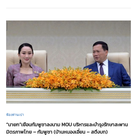
ฟ้องท่านเปา
“นายก”เยือนกัมพูชาลงนาม MOU บริหารและบำรุงรักษาสะพาน
มิตรภาพไทย – กัมพูชา (บ้านหนองเอี่ยน – สตึงบท)