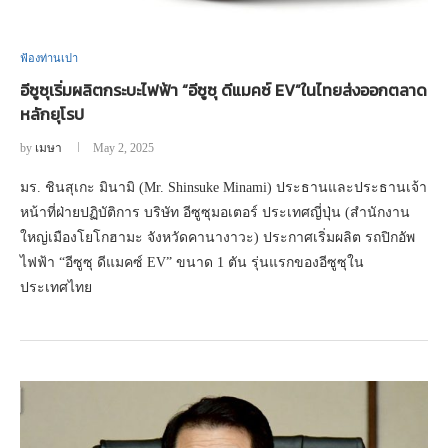
ฟ้องท่านเปา
อีซูซุเริ่มผลิตกระบะไฟฟ้า “อีซูซุ ดีแมคซ์ EV”ในไทยส่งออกตลาด
หลักยุโรป
by
เมษา
May 2, 2025
มร. ชินสุเกะ มินามิ (Mr. Shinsuke Minami) ประธานและประธานเจ้า
หน้าที่ฝ่ายปฏิบัติการ บริษัท อีซูซุมอเตอร์ ประเทศญี่ปุ่น (สำนักงาน
ใหญ่เมืองโยโกฮามะ จังหวัดคานางาวะ) ประกาศเริ่มผลิต รถปิกอัพ
ไฟฟ้า “อีซูซุ ดีแมคซ์ EV” ขนาด 1 ตัน รุ่นแรกของอีซูซุใน
ประเทศไทย