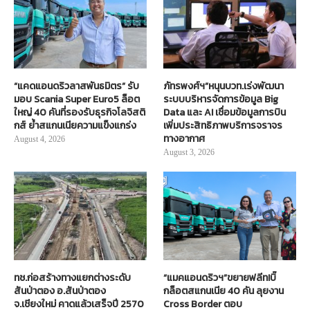
“แคดแอนดริวลาสพันธมิตร” รับ
ภัทรพงศ์ฯ”หนุนบวท.เร่งพัฒนา
มอบ Scania Super Euro5 ล็อต
ระบบบริหารจัดการข้อมูล Big
ใหญ่ 40 คันที่รองรับธุรกิจโลจิสติ
Data และ AI เชื่อมข้อมูลการบิน
กส์ ย้ำสแกนเนียความแข็งแกร่ง
เพิ่มประสิทธิภาพบริการจราจร
ทางอากาศ
August 4, 2026
August 3, 2026
ทช.ก่อสร้างทางแยกต่างระดับ
“แมคแอนดริวฯ”ขยายฟลีท!บิ๊
สันป่าตอง อ.สันป่าตอง
กล็อตสแกนเนีย 40 คัน ลุยงาน
จ.เชียงใหม่ คาดแล้วเสร็จปี 2570
Cross Border ตอบ