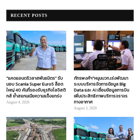
RECENT POSTS
“แคดแอนดริวลาสพันธมิตร” รับ
ภัทรพงศ์ฯ”หนุนบวท.เร่งพัฒนา
มอบ Scania Super Euro5 ล็อต
ระบบบริหารจัดการข้อมูล Big
ใหญ่ 40 คันที่รองรับธุรกิจโลจิสติ
Data และ AI เชื่อมข้อมูลการบิน
กส์ ย้ำสแกนเนียความแข็งแกร่ง
เพิ่มประสิทธิภาพบริการจราจร
ทางอากาศ
August 4, 2026
August 3, 2026