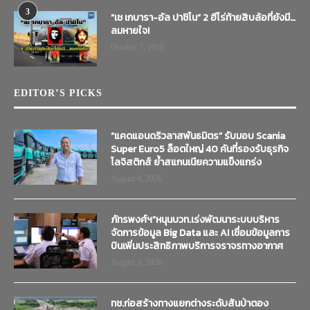
3
“เช เกบารา-อัล ปาชิโน” 2 ฮีโร่ท้ายสิบล้อที่ยังมี…
ลมหายใจ!
October 7, 2019
EDITOR’S PICKS
“แคดแอนดริวลาสพันธมิตร” รับมอบ Scania
Super Euro5 ล็อตใหญ่ 40 คันที่รองรับธุรกิจ
โลจิสติกส์ ย้ำสแกนเนียความแข็งแกร่ง
August 4, 2026
ภัทรพงศ์ฯ”หนุนบวท.เร่งพัฒนาระบบบริหาร
จัดการข้อมูล Big Data และ AI เชื่อมข้อมูลการ
บินเพิ่มประสิทธิภาพบริการจราจรทางอากาศ
August 3, 2026
ทช.ก่อสร้างทางแยกต่างระดับสันป่าตอง