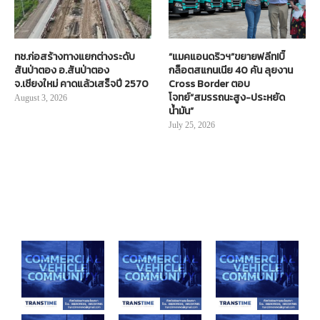
ทช.ก่อสร้างทางแยกต่างระดับ
“แมคแอนดริวฯ”ขยายฟลีท!บิ๊
สันป่าตอง อ.สันป่าตอง
กล็อตสแกนเนีย 40 คัน ลุยงาน
จ.เชียงใหม่ คาดแล้วเสร็จปี 2570
Cross Border ตอบ
โจทย์“สมรรถนะสูง-ประหยัด
August 3, 2026
น้ำมัน”
July 25, 2026