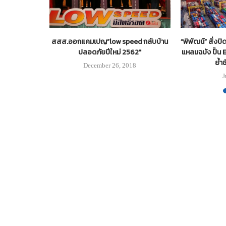
ถนนลาดยาง
สสส.ออกแคมเปญ”low speed กลับบ้าน
“พิพัฒน์” สั่งป
ี่ชายแดนใต้
ปลอดภัยปีใหม่ 2562″
แหลมฉบัง ปั้น
ย้ำช
21
December 26, 2018
J