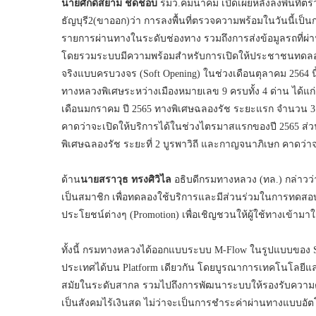
นายศักดิ์สยาม ชิดชอบ
รมว.คมนาคม เปิดเผยหลังลงพื้นที่ต
ธัญบุรี2(ขาออก)ว่า การลงพื้นที่ตรวจความพร้อมในวันนี้เป
รายการผ่านทางในระดับช่องทาง รวมถึงการส่งข้อมูลรถที่ผ่าน
โดยรวมระบบมีความพร้อมสำหรับการเปิดให้ประชาชนทดลอ
จริงแบบครบวงจร (Soft Opening) ในช่วงเดือนตุลาคม 2564 น
ทางหลวงพิเศษระหว่างเมืองหมายเลข 9 ครบทั้ง 4 ด่าน ได้แก่ ด
เดือนมกราคม ปี 2565 ทางพิเศษฉลองรัช ระยะแรก จำนวน 3 ด่
คาดว่าจะเปิดให้บริการได้ในช่วงไตรมาสแรกของปี 2565 ส
พิเศษฉลองรัช ระยะที่ 2 บูรพาวิถี และกาญจนาภิเษก คาดว
ด้าน
นายสราวุธ ทรงศิวิไล
อธิบดีกรมทางหลวง (ทล.) กล่าวว
เป็นสมาชิก เพื่อทดลองใช้บริการและมีส่วนร่วมในการทดสอบเ
ประโยชน์ต่างๆ (Promotion) เพื่อเชิญชวนให้ผู้ใช้ทางเข้ามา
ทั้งนี้ กรมทางหลวงได้ออกแบบระบบ M-Flow ในรูปแบบของ Sin
ประเทศได้บน Platform เดียวกัน โดยบูรณาการเทคโนโลยีแ
สมัยในระดับสากล รวมไปถึงการพัฒนาระบบให้รองรับความต้อ
เป็นสังคมไร้เงินสด ไม่ว่าจะเป็นการชำระค่าผ่านทางแบบอัต