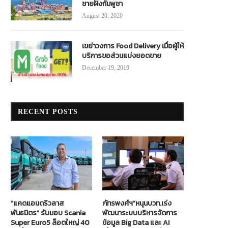
ชายฝั่งกัมพูชา
August 20, 2020
เขย่าวงการ Food Delivery เมื่อผู้ให้
บริการขอส่วนแบ่งยอดขาย
December 19, 2019
RECENT POSTS
“แคดแอนดริวลาส
ภัทรพงศ์ฯ”หนุนบวท.เร่ง
พันธมิตร” รับมอบ Scania
พัฒนาระบบบริหารจัดการ
Super Euro5 ล็อตใหญ่ 40
ข้อมูล Big Data และ AI