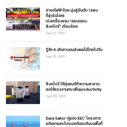
ค่ารถไฟฟ้าไทย มุ่งสู่อันดับ 1 แพง
ที่สุดในโลก!
เร่งเครื่องแซง “ลอนดอน-
ฟท.พร้อมรับมือคลื่นปชช.เดินทางกลับ
การบินไทย ประกาศขายอาคารศูนย
สิงคโปร์” เรียบร้อย
สงกรานต์ 62
อบรม ตามศาลล้มละลายกลางอนุญา
June 12, 2019
ดำเนินการ
April 16, 2019
February 24, 2021
รู้จัก 6 เส้นทางขนส่งผลไม้ไทยไปจีน
June 20, 2019
สิงคโปร์ ใช้หุ่นยนต์ทำความสะอาด
ลดใช้แรงงานคน เพิ่มproductivity
April 26, 2019
Dara Sakor ‘คู่แข่ง EEC’ โครงการ
อภิมหาเมกะโปรเจกต์ของจีนบนพื้นที่