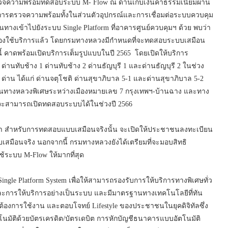
รวจความพร้อมทดสอบระบบ M- Flow ณ ด่านเก็บเงินค่าธรรมเนียมผ่าน
็นการตรวจความพร้อมทั้งในส่วนตัวอุปกรณ์และการเชื่อมต่อระบบควบคุม
ทางเข้าไปยังระบบ Single Platform ที่อาคารศูนย์ควบคุมฯ ด้วย พบว่า
งใช้บริการแล้ว โดยกรมทางหลวงมีกำหนดที่จะทดสอบระบบเสมือน
ี้ คาดพร้อมเปิดบริการเต็มรูปแบบในปี 2565 โดยเปิดให้บริการ
่านทับช้าง 1 ด่านทับช้าง 2 ด่านธัญบุรี 1 และด่านธัญบุรี 2 ในช่วง
าน ได้แก่ ด่านจตุโชติ ด่านสุขาภิบาล 5-1 และด่านสุขาภิบาล 5-2
่วนทางหลวงพิเศษระหว่างเมืองหมายเลข 7 กรุงเทพฯ-บ้านฉาง และทาง
่าจะสามารถเปิดทดสอบระบบได้ในช่วงปี 2566
่า สำหรับการทดสอบแบบเสมือนจริงนั้น จะเปิดให้ประชาชนลงทะเบียน
สมือนจริง นอกจากนี้ กรมทางหลวงยังได้เตรียมที่จะมอบสิทธิ
ใช้ระบบ M-Flow ให้มากที่สุด
gle Platform System เพื่อให้สามารถรองรับการให้บริการทางพิเศษทั่ว
ละการให้บริการอย่างเป็นระบบ และมีมาตรฐานทางเทคโนโลยีที่ทัน
งการใช้งาน และตอบโจทย์ Lifestyle ของประชาชนในยุคดิจิทัลซึ่ง
โนมัติด้วยบัตรเครดิต/บัตรเดบิต การหักบัญชีธนาคารแบบอัตโนมัติ