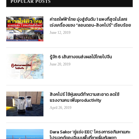
POPULAR POSTS
ค่ารถไฟฟ้าไทย มุ่งสู่อันดับ 1 แพงที่สุดในโลก!
เร่งเครื่องแซง “ลอนดอน-สิงคโปร์” เรียบร้อย
June 12, 2019
รู้จัก 6 เส้นทางขนส่งผลไม้ไทยไปจีน
June 20, 2019
สิงคโปร์ ใช้หุ่นยนต์ทำความสะอาด ลดใช้
แรงงานคน เพิ่มproductivity
April 26, 2019
Dara Sakor ‘คู่แข่ง EEC’ โครงการอภิมหาเมกะ
โปรเจกต์ของจีนบนพื้นที่ชายฝั่งกัมพูชา