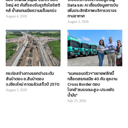
ใหญ่ 40 คันที่รองรับธุรกิจโลจิสติ
Data และ AI เชื่อมข้อมูลการบิน
กส์ ย้ำสแกนเนียความแข็งแกร่ง
เพิ่มประสิทธิภาพบริการจราจร
ทางอากาศ
August 4, 2026
August 3, 2026
ทช.ก่อสร้างทางแยกต่างระดับ
“แมคแอนดริวฯ”ขยายฟลีท!บิ๊
สันป่าตอง อ.สันป่าตอง
กล็อตสแกนเนีย 40 คัน ลุยงาน
จ.เชียงใหม่ คาดแล้วเสร็จปี 2570
Cross Border ตอบ
โจทย์“สมรรถนะสูง-ประหยัด
August 3, 2026
น้ำมัน”
July 25, 2026