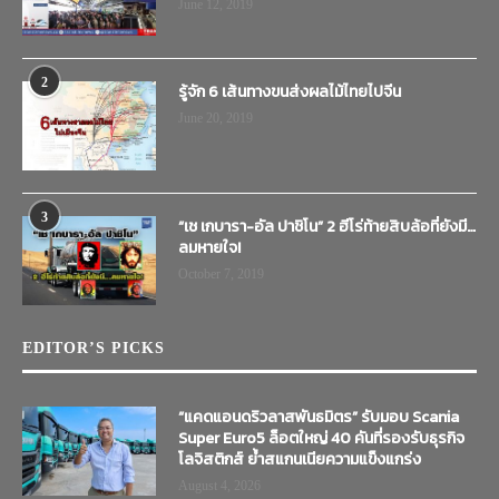
June 12, 2019
2
รู้จัก 6 เส้นทางขนส่งผลไม้ไทยไปจีน
June 20, 2019
3
“เช เกบารา-อัล ปาชิโน” 2 ฮีโร่ท้ายสิบล้อที่ยังมี…
ลมหายใจ!
October 7, 2019
EDITOR’S PICKS
“แคดแอนดริวลาสพันธมิตร” รับมอบ Scania
Super Euro5 ล็อตใหญ่ 40 คันที่รองรับธุรกิจ
โลจิสติกส์ ย้ำสแกนเนียความแข็งแกร่ง
August 4, 2026