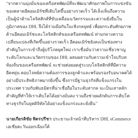
“จากความมุ่งมั่นของเครือสหพัฒน์ที่จะพัฒนาศักยภาพในการแข่งขัน
ของตลาดอีคอมเมิร์ซที่เติบโตขึ้นอย่างรวดเร็ว ได้เล็งเห็นถึงความ
เป็นผู้นำด้านโลจิสติกส์ที่ขับเคลื่อนนวัตกรรมและความยั่งยืนใน
ภูมิภาคของ DHL จึงได้ร่วมมือกันในเชิงกลยุทธ์ เพื่อยกระดับศักยภาพ
ด้านอีคอมเมิร์ซและโลจิสติกส์ของเครือสหพัฒน์ ท่ามกลางความ
เปลี่ยนแปลงที่เกิดขึ้นอย่างรวดเร็ว อีคอมเมิร์ซยังคงเป็นช่องทาง
สำคัญในการเข้าถึงผู้บริโภคยุคใหม่ เราเชื่อมั่นว่าความเชี่ยวชาญ
ระดับโลกและนวัตกรรมของ DHL ผสมผสานกับความเข้าใจบริบท
ท้องถิ่นของเครือสหพัฒน์ จะช่วยต่อยอดสู่ระบบโลจิสติกส์ที่มีความ
ยืดหยุ่น ตอบโจทย์ความต้องการของลูกค้าและพร้อมรองรับอนาคตได้
อย่างมีประสิทธิภาพมากยิ่งขึ้น ซึ่งการมีฐานธุรกิจที่แข็งแกร่งใน
ประเทศ รวมกับพันธมิตรที่น่าเชื่อถือในระดับสากล จะเป็นเสาหลัก
สำคัญที่ทำให้เราเติบโตได้อย่างมั่นคง รวมถึงช่วยผลักดันการเติบโต
ทางธุรกิจในยุคดิจิทัลได้อย่างแข็งแกร่งและยั่งยืน”
นายเกียรติชัย พิตรปรีชา
ประธานเจ้าหน้าที่บริหาร DHL eCommerce
เอเชียตะวันออกเฉียงใต้