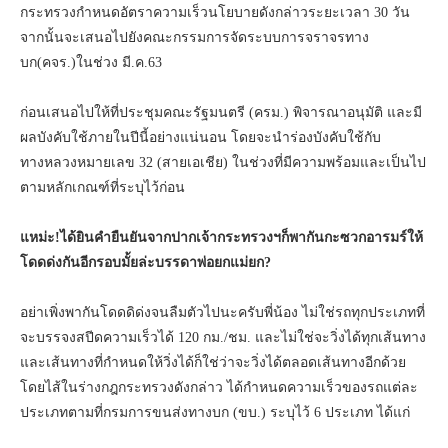
กระทรวงกำหนดอัตราความเร็วนโยบายดังกล่าวระยะเวลา 30 วัน
จากนั้นจะเสนอไปยังคณะกรรมการจัดระบบการจราจรทาง
บก(คจร.)ในช่วง มี.ค.63
ก่อนเสนอไปให้ที่ประชุมคณะรัฐมนตรี (ครม.) พิจารณาอนุมัติ และมี
ผลบังคับใช้ภายในปีนี้อย่างแน่นอน โดยจะนำร่องบังคับใช้กับ
ทางหลวงหมายเลข 32 (สายเอเชีย) ในช่วงที่มีความพร้อมและเป็นไป
ตามหลักเกณฑ์ที่ระบุไว้ก่อน
แหม่ะ!ได้ยินคำยืนยันจากปากเจ้ากระทรวงฯก็พากันกะซวกอารมร์ให้
โดดด่งกันอีกรอบมั้ยล่ะบรรดาพ่อยกแม่ยก?
อย่าเพิ่งพากันโดดดิด่งจนลืมตัวไปนะครับพี่น้อง ไม่ใช่รถทุกประเภทที่
จะบรรจงสปีดความเร็วได้ 120 กม./ชม. และไม่ใช่จะวิ่งได้ทุกเส้นทาง
และเส้นทางที่กำหนดให้วิ่งได้ก็ใช่ว่าจะวิ่งได้ตลอดเส้นทางอีกด้วย
โดยไส้ในร่างกฎกระทรวงดังกล่าว ได้กำหนดความเร็วของรถแต่ละ
ประเภทตามที่กรมการขนส่งทางบก (ขบ.) ระบุไว้ 6 ประเภท ได้แก่