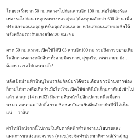
โดยจะเริ่มจาก 50 กม.พลางๆไปก่อนส่วนอีก 100 กม.ต่อไปต้องร้อง
เพลงรอไปก่อน เหตุกรมทางหลวง(ทล.)ต้องทุบคลังกว่า 600 ล้าน เพื่อ
ปรับสภาพถนน/จุดยูเทิร์น/จุดตัดถนนย่อย หวังเสกถนนสายเอเชียให้
พรั่งพร้อมรองรับแรงสปีด120 กม./ชม.
คาด 50 กม.แรกจะเปิดใช้ได้ปี 63 ส่วนอีก100 กม.รวมถึงการขยายเพิ่ม
ในอีกทางหลวงหลักอื่นๆทั้งสายมิตรภาพ, สุขุมวิท, เพชรเกษม ยัง…
ต้องหาวเรอไปก่อนนะจ๊ะ!
หลังเปิดม่านฟ้าปีหนูไฟบรรลัยกัลป์มาได้ขวบเดือนชาวบ้านชาวช่อง
ก็ถามไถ่มาเหลือเกินว่าเมื่อไหร่?จะเปิดใช้ซักทีนี่มันก็กุมภาพันธ์เข้าไป
แล้ว ล่าสุด (14 ก.พ.63) มีความคืบหน้าไปอีกเปลาะหนึ่งเมื่อท่า
นรมว.คมนาคม “ศักดิ์สยาม ชิดชอบ”นอนยันตีหลังกายันปีนี้ได้เห็น
แน่….ว่างั้น!
ผ่าไทม์ไลน์จากนี้ไปภายในสัปดาห์หน้าสำนักงานนโยบายและ
แผนการขนส่งและจราจร (สนข.)จะจัดทำประชาพิจารณ์(ร่าง)กฎ