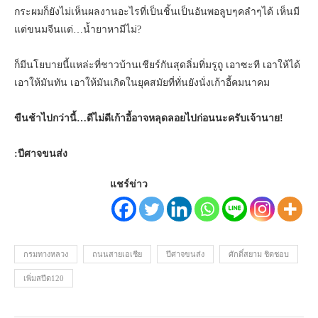
กระผมก็ยังไม่เห็นผลงานอะไรที่เป็นชิ้นเป็นอันพอลูบๆคลำๆได้ เห็นมี
แต่ขนมจีนแต่…น้ำยาหามีไม่?
ก็มีนโยบายนี้แหล่ะที่ชาวบ้านเชียร์กันสุดลิ่มทิ่มรูถู เอาซะที เอาให้ได้
เอาให้มันทัน เอาให้มันเกิดในยุคสมัยที่ทั่นยังนั่งเก้าอี้คมนาคม
ขืนช้าไปกว่านี้…ดีไม่ดีเก้าอี้อาจหลุดลอยไปก่อนนะครับเจ้านาย!
:ปีศาจขนส่ง
แชร์ข่าว
กรมทางหลวง
ถนนสายเอเชีย
ปีศาจขนส่ง
ศักดิ์สยาม ชิดชอบ
เพิ่มสปีด120