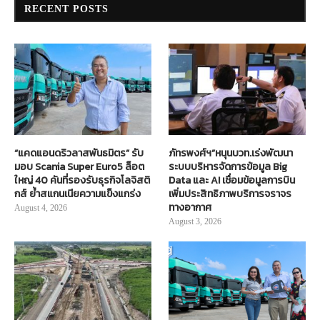
RECENT POSTS
“แคดแอนดริวลาสพันธมิตร” รับ
ภัทรพงศ์ฯ”หนุนบวท.เร่งพัฒนา
มอบ Scania Super Euro5 ล็อต
ระบบบริหารจัดการข้อมูล Big
ใหญ่ 40 คันที่รองรับธุรกิจโลจิสติ
Data และ AI เชื่อมข้อมูลการบิน
กส์ ย้ำสแกนเนียความแข็งแกร่ง
เพิ่มประสิทธิภาพบริการจราจร
ทางอากาศ
August 4, 2026
August 3, 2026