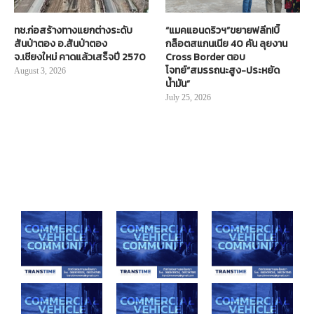
ทช.ก่อสร้างทางแยกต่างระดับ
“แมคแอนดริวฯ”ขยายฟลีท!บิ๊
สันป่าตอง อ.สันป่าตอง
กล็อตสแกนเนีย 40 คัน ลุยงาน
จ.เชียงใหม่ คาดแล้วเสร็จปี 2570
Cross Border ตอบ
โจทย์“สมรรถนะสูง-ประหยัด
August 3, 2026
น้ำมัน”
July 25, 2026