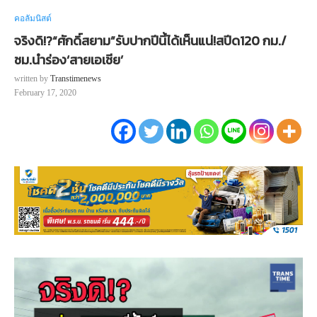
คอลัมนิสต์
จริงดิ!?“ศักดิ์สยาม”รับปากปีนี้ได้เห็นแน่!สปีด120 กม./
ชม.นำร่อง‘สายเอเชีย’
written by
Transtimenews
February 17, 2020