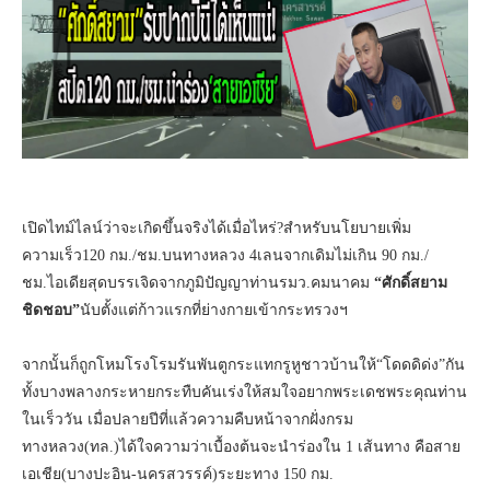
เปิดไทม์ไลน์ว่าจะเกิดขึ้นจริงได้เมื่อไหร่?สำหรับนโยบายเพิ่ม
ความเร็ว120 กม./ชม.บนทางหลวง 4เลนจากเดิมไม่เกิน 90 กม./
ชม.ไอเดียสุดบรรเจิดจากภูมิปัญญาท่านรมว.คมนาคม
“ศักดิ์สยาม
ชิดชอบ”
นับตั้งแต่ก้าวแรกที่ย่างกายเข้ากระทรวงฯ
จากนั้นก็ถูกโหมโรงโรมรันพันตูกระแทกรูหูชาวบ้านให้“โดดดิด่ง”กัน
ทั้งบางพลางกระหายกระทืบคันเร่งให้สมใจอยากพระเดชพระคุณท่าน
ในเร็ววัน เมื่อปลายปีที่แล้วความคืบหน้าจากฝั่งกรม
ทางหลวง(ทล.)ได้ใจความว่าเบื้องต้นจะนำร่องใน 1 เส้นทาง คือสาย
เอเชีย(บางปะอิน-นครสวรรค์)ระยะทาง 150 กม.