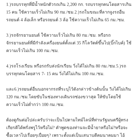
1.)รถบรรทุกที่มีน้ำหนักตัวรถเกิน 2,200 กก. รถบรรทุกคนโดยสารเกิน
15 คน ใช้ความเร็วไม่เกิน 90 กม./ชม.2.)รถในขณะที่ลากจูงรถอื่น
รถยนต์ 4 ล้อเล็ก หรือรถยนต์ 3 ล้อ ใช้ความเร็วไม่เกิน 65 กม./ชม.
3.)รถจักรยานยนต์ ใช้ความเร็วไม่เกิน 80 กม./ชม. หรือรถ
จักรยานยนต์ที่มีกำลังเครื่องยนต์ตั้งแต่ 35 กิโลวัตต์ขึ้นไป(บิ๊กไบค์) ใช้
ความเร็วไม่เกิน 100 กม./ชม.
4.)รถโรงเรียน หรือรถรับส่งนักเรียน วิ่งได้ไม่เกิน 80 กม./ชม.5.)รถ
บรรทุกคนโดยสาร 7- 15 คน วิ่งได้ไม่เกิน 100 กม./ชม.
และ6.)รถยนต์อื่นนอกจากรถที่ระบุไว้ดังกล่าวข้างต้นนั้น วิงได้ไม่เกิน
120 กม./ชม.โดยขับในช่องทางเดินรถช่องขวาสุด ให้ขับโดยใช้
ความเร็วไม่ต่ำกว่า 100 กม./ชม.
ต้องดูกันต่อไปล่ะครับว่าจะเป็นไปตามไทม์ไลน์ที่ท่านรัฐมนตรีผู้ทรง
เกียรติได้พรั่งพรูไว้หรือไม่? คำพูดของท่านจะมีน้ำยาหรือไม่?หรือจะ
ซื้อเวลาไปเรื่อยๆเปื่อยๆ? เพราะตั้งแต่เป็นเสนาบดีคมนาคมมา ไอ้