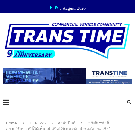
7 August, 2026
Home
TT NEWS
คอลัมนิสต์
จริงดิ!?“ศักดิ์
สยาม”รับปากปีนี้ได้เห็นแน่!สปีด120 กม./ชม.นำร่อง‘สายเอเชีย’