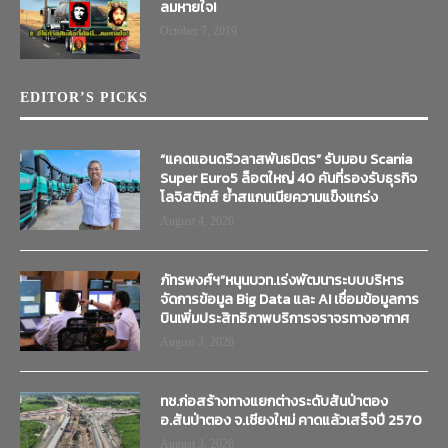
ลมหายใจ!
October 7, 2019
EDITOR’S PICKS
“แคดแอนดริวลาสพันธมิตร” รับมอบ Scania
Super Euro5 ล็อตใหญ่ 40 คันที่รองรับธุรกิจ
โลจิสติกส์ ย้ำสแกนเนียความแข็งแกร่ง
August 4, 2026
ภัทรพงศ์ฯ”หนุนบวท.เร่งพัฒนาระบบบริหาร
จัดการข้อมูล Big Data และ AI เชื่อมข้อมูลการ
บินเพิ่มประสิทธิภาพบริการจราจรทางอากาศ
August 3, 2026
ทช.ก่อสร้างทางแยกต่างระดับสันป่าตอง
อ.สันป่าตอง จ.เชียงใหม่ คาดแล้วเสร็จปี 2570
August 3, 2026