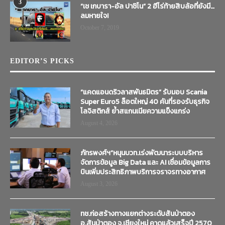
3
“เช เกบารา-อัล ปาชิโน” 2 ฮีโร่ท้ายสิบล้อที่ยังมี…
ลมหายใจ!
October 7, 2019
EDITOR’S PICKS
“แคดแอนดริวลาสพันธมิตร” รับมอบ Scania
Super Euro5 ล็อตใหญ่ 40 คันที่รองรับธุรกิจ
โลจิสติกส์ ย้ำสแกนเนียความแข็งแกร่ง
August 4, 2026
ภัทรพงศ์ฯ”หนุนบวท.เร่งพัฒนาระบบบริหาร
จัดการข้อมูล Big Data และ AI เชื่อมข้อมูลการ
บินเพิ่มประสิทธิภาพบริการจราจรทางอากาศ
August 3, 2026
ทช.ก่อสร้างทางแยกต่างระดับสันป่าตอง
อ.สันป่าตอง จ.เชียงใหม่ คาดแล้วเสร็จปี 2570