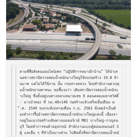
ตามที่สื่อสังคมออนไลน์เพจ “ปฏิบัติการหมาเฝ้าบ้าน” ได้นำเส
นอข่าวสถานีตรวจสอบน้ำหนักบางใหญ่ใช้งบก่อสร้าง 19.8 ล้า
นบาท แต่ไม่ได้ใช้งาน นั้น กรมทางหลวง โดยสำนักงานควบคุ
มน้ำหนักยานพาหนะ ขอชี้แจงว่า เดิมสถานีตรวจสอบน้ำหนักบ
างใหญ่ ซึ่งตั้งอยู่บนทางหลวงหมายเลข 9 ตอนคลองมหาสวัสดิ์ 
- บางบัวทอง ที่ กม.40+140 ก่อสร้างแล้วเสร็จเมื่อเดือน ม
ี.ค. 2549 จนกระทั่งปลายเดือน ก.ย. 2563 มีเหตุจำเป็นต้
องทำการรื้อย้ายสถานีตรวจสอบน้ำหนักบางใหญ่แห่งนี้ เนื่องจา
กอยู่ในแนวก่อสร้างเส้นทางมอเตอร์เวย์ M81 บางใหญ่-กาญจน
บุรี โดยทำการขนย้ายอุปกรณ์ สำนักงานแบบตู้คอนเทนเนอร์ 3 
ตู้ และอื่น ๆ ที่จำเป็นบางส่วน ไปติดตั้งที่สถานีตรวจสอบน้ำหนั