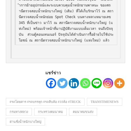
ำการย้ายอุปกรณ์และระบบควบคุมน้ำหนักยานพาหนะ ของสถ
านีตรวจสอบน้ำหนักบางใหญ่ (เดิม) ที่ได้เก็บรักษาไว้ ณ สถา
นีตรวจสอบน้ำหนักย่อย Spot Check บนทางหลวงหมายเลข 
345 ที่เป็นข่าว มาไว้ ณ สถานีตรวจสอบน้ำหนักบางใหญ่ (แ
ห่งใหม่) พร้อมเจ้าหน้าที่มาปฏิบัติงานแบบเต็มเวลา จนถึงปัจจุ
บัน  ส่วนตู้คอนเทนเนอร์ ปัจจุบันได้ดำเนินการรื้อย้ายไปใช้ประ
โยชน์ ณ สถานีตรวจสอบน้ำหนักบางใหญ่ (แห่งใหม่) แล้ว
แชร์ข่าว
#รถโดยสาร #รถบรรทุก #รถสิบล้อ #10ล้อ #TRUCK
TRANSTIMENEWS
กรมทางหลวง
กระทรวงคมนาคม
คมนาคมขนส่ง
ด่านชั่งน้ำหนักบางใหญ่