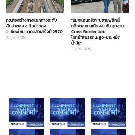
ทช.ก่อสร้างทางแยกต่างระดับ
“แมคแอนดริวฯ”ขยายฟลีท!บิ๊
สันป่าตอง อ.สันป่าตอง
กล็อตสแกนเนีย 40 คัน ลุยงาน
จ.เชียงใหม่ คาดแล้วเสร็จปี 2570
Cross Border ตอบ
โจทย์“สมรรถนะสูง-ประหยัด
August 3, 2026
น้ำมัน”
July 25, 2026