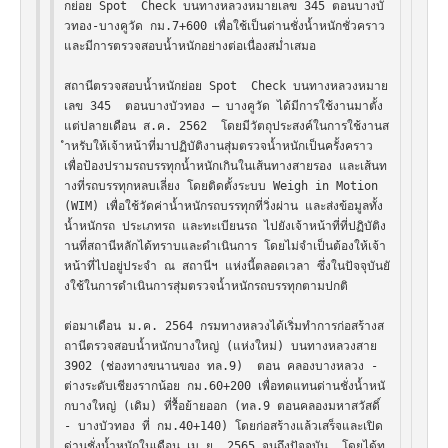
กย่อย Spot  Check บนทางหลวงหมายเลข 345 ตอนบางบั
วทอง-บางคูวัด กม.7+600 เพื่อใช้เป็นด่านชั่งน้ำหนักชั่วคราว
และมีการตรวจสอบน้ำหนักอย่างต่อเนื่องสม่ำเสมอ

สถานีตรวจสอบน้ำหนักย่อย Spot  Check บนทางหลวงหมาย
เลข 345  ตอนบางบัวทอง – บางคูวัด ได้มีการใช้งานมาตั้ง
แต่ปลายเดือน ส.ค. 2562  โดยมีวัตถุประสงค์ในการใช้งานส
ำหรับให้เจ้าหน้าที่มาปฏิบัติงานสุ่มตรวจน้ำหนักเป็นครั้งคราว 
เพื่อป้องปรามรถบรรทุกน้ำหนักเกินในเส้นทางสายรอง และเส้นท
างที่รถบรรทุกหลบเลี่ยง โดยติดตั้งระบบ Weigh in Motion 
(WIM) เพื่อใช้วัดค่าน้ำหนักรถบรรทุกที่วิ่งผ่าน และส่งข้อมูลทั้ง
น้ำหนักรถ ประเภทรถ และทะเบียนรถ ไปยังเจ้าหน้าที่ที่ปฏิบัติง
านที่สถานีหลักได้ทราบและดำเนินการ โดยไม่จำเป็นต้องให้เจ้า
หน้าที่ไปอยู่ประจำ ณ สถานีฯ แห่งนี้ตลอดเวลา ซึ่งในปัจจุบันยั
งใช้ในการดำเนินการสุ่มตรวจน้ำหนักรถบรรทุกตามปกติ

ต่อมาเดือน ม.ค. 2564 กรมทางหลวงได้เริ่มทำการก่อสร้างส
ถานีตรวจสอบน้ำหนักบางใหญ่ (แห่งใหม่) บนทางหลวงสาย 
3902 (ช่องทางขนานของ ทล.9)  ตอน คลองบางหลวง - 
ต่างระดับเชียงรากน้อย กม.60+200 เพื่อทดแทนด่านชั่งน้ำหนั
กบางใหญ่ (เดิม) ที่รื้อย้ายออก (ทล.9 ตอนคลองมหาสวัสดิ์ 
- บางบัวทอง ที่ กม.40+140) โดยก่อสร้างแล้วเสร็จและเปิด
ด่านชั่งน้ำหนักในเดือน เม.ย. 2565 จนถึงปัจจุบัน  โดยได้ท