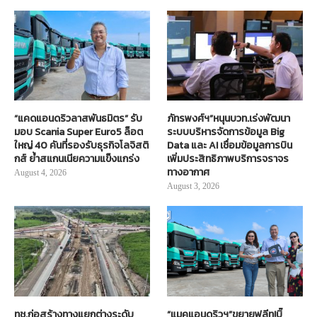
“แคดแอนดริวลาสพันธมิตร” รับ
ภัทรพงศ์ฯ”หนุนบวท.เร่งพัฒนา
มอบ Scania Super Euro5 ล็อต
ระบบบริหารจัดการข้อมูล Big
ใหญ่ 40 คันที่รองรับธุรกิจโลจิสติ
Data และ AI เชื่อมข้อมูลการบิน
กส์ ย้ำสแกนเนียความแข็งแกร่ง
เพิ่มประสิทธิภาพบริการจราจร
ทางอากาศ
August 4, 2026
August 3, 2026
ทช.ก่อสร้างทางแยกต่างระดับ
“แมคแอนดริวฯ”ขยายฟลีท!บิ๊