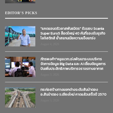
EDITOR’S PICKS
“แคดแอนดริวลาสพันธมิตร” รับมอบ Scania
Super Euro5 ล็อตใหญ่ 40 คันที่รองรับธุรกิจ
โลจิสติกส์ ย้ำสแกนเนียความแข็งแกร่ง
August 4, 2026
ภัทรพงศ์ฯ”หนุนบวท.เร่งพัฒนาระบบบริหาร
จัดการข้อมูล Big Data และ AI เชื่อมข้อมูลการ
บินเพิ่มประสิทธิภาพบริการจราจรทางอากาศ
August 3, 2026
ทช.ก่อสร้างทางแยกต่างระดับสันป่าตอง
อ.สันป่าตอง จ.เชียงใหม่ คาดแล้วเสร็จปี 2570
August 3, 2026