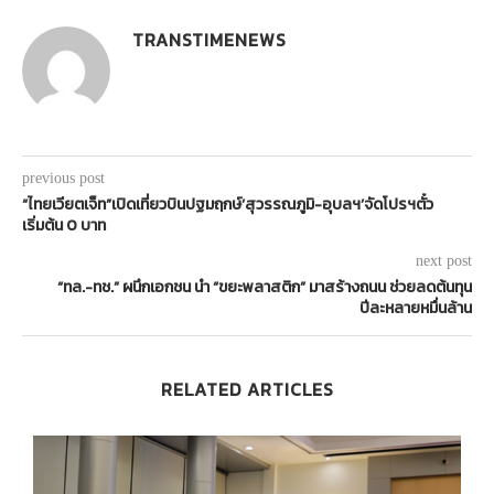
TRANSTIMENEWS
previous post
“ไทยเวียตเจ็ท”เปิดเที่ยวบินปฐมฤกษ์’สุวรรณภูมิ-อุบลฯ’จัดโปรฯตั๋ว
เริ่มต้น 0 บาท
next post
“ทล.-ทช.” ผนึกเอกชน นำ “ขยะพลาสติก” มาสร้างถนน ช่วยลดต้นทุน
ปีละหลายหมื่นล้าน
RELATED ARTICLES