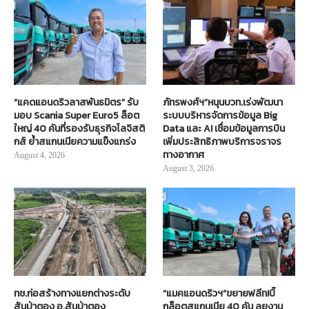
“แคดแอนดริวลาสพันธมิตร” รับ
ภัทรพงศ์ฯ”หนุนบวท.เร่งพัฒนา
มอบ Scania Super Euro5 ล็อต
ระบบบริหารจัดการข้อมูล Big
ใหญ่ 40 คันที่รองรับธุรกิจโลจิสติ
Data และ AI เชื่อมข้อมูลการบิน
กส์ ย้ำสแกนเนียความแข็งแกร่ง
เพิ่มประสิทธิภาพบริการจราจร
ทางอากาศ
August 4, 2026
August 3, 2026
ทช.ก่อสร้างทางแยกต่างระดับ
“แมคแอนดริวฯ”ขยายฟลีท!บิ๊
สันป่าตอง อ.สันป่าตอง
กล็อตสแกนเนีย 40 คัน ลุยงาน