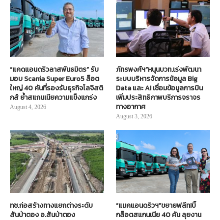
“แคดแอนดริวลาสพันธมิตร” รับ
ภัทรพงศ์ฯ”หนุนบวท.เร่งพัฒนา
มอบ Scania Super Euro5 ล็อต
ระบบบริหารจัดการข้อมูล Big
ใหญ่ 40 คันที่รองรับธุรกิจโลจิสติ
Data และ AI เชื่อมข้อมูลการบิน
กส์ ย้ำสแกนเนียความแข็งแกร่ง
เพิ่มประสิทธิภาพบริการจราจร
ทางอากาศ
August 4, 2026
August 3, 2026
ทช.ก่อสร้างทางแยกต่างระดับ
“แมคแอนดริวฯ”ขยายฟลีท!บิ๊
สันป่าตอง อ.สันป่าตอง
กล็อตสแกนเนีย 40 คัน ลุยงาน