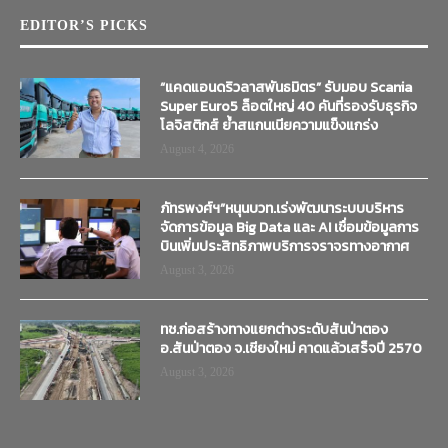
EDITOR’S PICKS
“แคดแอนดริวลาสพันธมิตร” รับมอบ Scania
Super Euro5 ล็อตใหญ่ 40 คันที่รองรับธุรกิจ
โลจิสติกส์ ย้ำสแกนเนียความแข็งแกร่ง
August 4, 2026
ภัทรพงศ์ฯ”หนุนบวท.เร่งพัฒนาระบบบริหาร
จัดการข้อมูล Big Data และ AI เชื่อมข้อมูลการ
บินเพิ่มประสิทธิภาพบริการจราจรทางอากาศ
August 3, 2026
ทช.ก่อสร้างทางแยกต่างระดับสันป่าตอง
อ.สันป่าตอง จ.เชียงใหม่ คาดแล้วเสร็จปี 2570
August 3, 2026