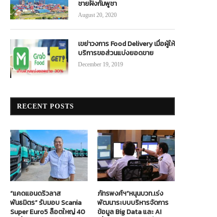
ชายฝั่งกัมพูชา
August 20, 2020
เขย่าวงการ Food Delivery เมื่อผู้ให้
บริการขอส่วนแบ่งยอดขาย
December 19, 2019
RECENT POSTS
“แคดแอนดริวลาส
ภัทรพงศ์ฯ”หนุนบวท.เร่ง
พันธมิตร” รับมอบ Scania
พัฒนาระบบบริหารจัดการ
Super Euro5 ล็อตใหญ่ 40
ข้อมูล Big Data และ AI