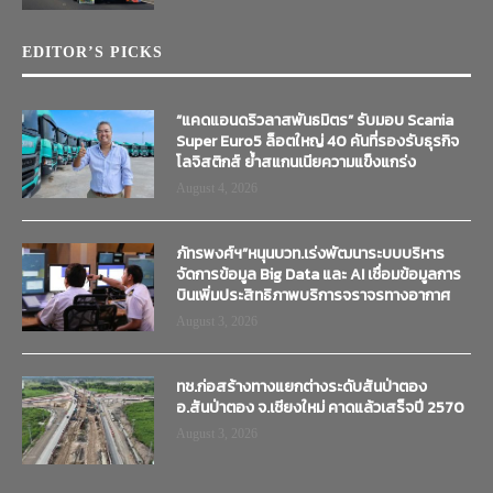
EDITOR’S PICKS
“แคดแอนดริวลาสพันธมิตร” รับมอบ Scania
Super Euro5 ล็อตใหญ่ 40 คันที่รองรับธุรกิจ
โลจิสติกส์ ย้ำสแกนเนียความแข็งแกร่ง
August 4, 2026
ภัทรพงศ์ฯ”หนุนบวท.เร่งพัฒนาระบบบริหาร
จัดการข้อมูล Big Data และ AI เชื่อมข้อมูลการ
บินเพิ่มประสิทธิภาพบริการจราจรทางอากาศ
August 3, 2026
ทช.ก่อสร้างทางแยกต่างระดับสันป่าตอง
อ.สันป่าตอง จ.เชียงใหม่ คาดแล้วเสร็จปี 2570
August 3, 2026