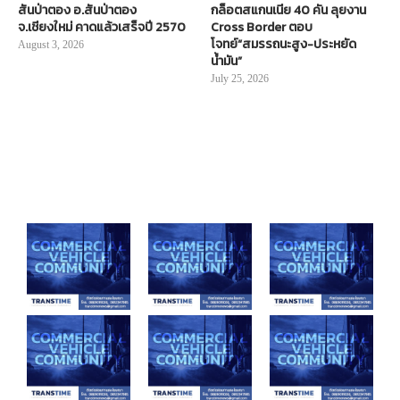
สันป่าตอง อ.สันป่าตอง
กล็อตสแกนเนีย 40 คัน ลุยงาน
จ.เชียงใหม่ คาดแล้วเสร็จปี 2570
Cross Border ตอบ
โจทย์“สมรรถนะสูง-ประหยัด
August 3, 2026
น้ำมัน”
July 25, 2026