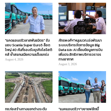
“แคดแอนดริวลาสพันธมิตร” รับ
ภัทรพงศ์ฯ”หนุนบวท.เร่งพัฒนา
มอบ Scania Super Euro5 ล็อต
ระบบบริหารจัดการข้อมูล Big
ใหญ่ 40 คันที่รองรับธุรกิจโลจิสติ
Data และ AI เชื่อมข้อมูลการบิน
กส์ ย้ำสแกนเนียความแข็งแกร่ง
เพิ่มประสิทธิภาพบริการจราจร
ทางอากาศ
August 4, 2026
August 3, 2026
ทช.ก่อสร้างทางแยกต่างระดับ
“แมคแอนดริวฯ”ขยายฟลีท!บิ๊