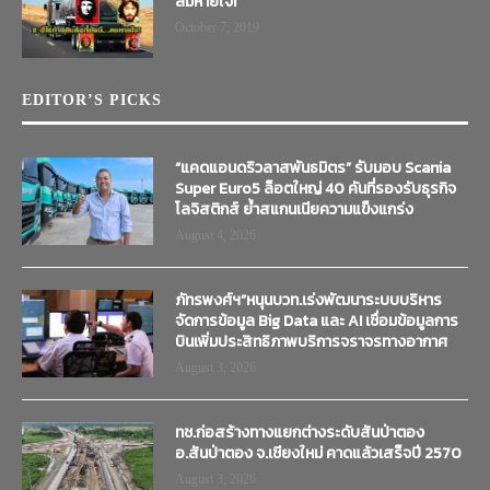
ลมหายใจ!
October 7, 2019
EDITOR’S PICKS
“แคดแอนดริวลาสพันธมิตร” รับมอบ Scania
Super Euro5 ล็อตใหญ่ 40 คันที่รองรับธุรกิจ
โลจิสติกส์ ย้ำสแกนเนียความแข็งแกร่ง
August 4, 2026
ภัทรพงศ์ฯ”หนุนบวท.เร่งพัฒนาระบบบริหาร
จัดการข้อมูล Big Data และ AI เชื่อมข้อมูลการ
บินเพิ่มประสิทธิภาพบริการจราจรทางอากาศ
August 3, 2026
ทช.ก่อสร้างทางแยกต่างระดับสันป่าตอง
อ.สันป่าตอง จ.เชียงใหม่ คาดแล้วเสร็จปี 2570
August 3, 2026