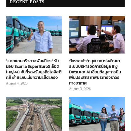
RECENT POSTS
“แคดแอนดริวลาสพันธมิตร” รับ
ภัทรพงศ์ฯ”หนุนบวท.เร่งพัฒนา
มอบ Scania Super Euro5 ล็อต
ระบบบริหารจัดการข้อมูล Big
ใหญ่ 40 คันที่รองรับธุรกิจโลจิสติ
Data และ AI เชื่อมข้อมูลการบิน
กส์ ย้ำสแกนเนียความแข็งแกร่ง
เพิ่มประสิทธิภาพบริการจราจร
ทางอากาศ
August 4, 2026
August 3, 2026