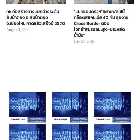
ทช.ก่อสร้างทางแยกต่างระดับ
“แมคแอนดริวฯ”ขยายฟลีท!บิ๊
สันป่าตอง อ.สันป่าตอง
กล็อตสแกนเนีย 40 คัน ลุยงาน
จ.เชียงใหม่ คาดแล้วเสร็จปี 2570
Cross Border ตอบ
โจทย์“สมรรถนะสูง-ประหยัด
August 3, 2026
น้ำมัน”
July 25, 2026