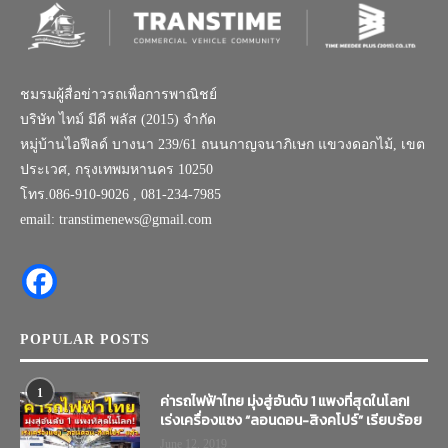
ชมรมผู้สื่อข่าวรถเพื่อการพาณิชย์
บริษัท ไทม์ มีดี พลัส (2015) จำกัด
หมู่บ้านไอฟีลด์ บางนา 239/61 ถนนกาญจนาภิเษก แขวงดอกไม้, เขต
ประเวศ, กรุงเทพมหานคร 10250
โทร.086-910-9026 , 081-234-7985
email: transtimenews@gmail.com
POPULAR POSTS
1
ค่ารถไฟฟ้าไทย มุ่งสู่อันดับ 1 แพงที่สุดในโลก!
เร่งเครื่องแซง “ลอนดอน-สิงคโปร์” เรียบร้อย
June 12, 2019