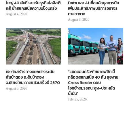
ใหญ่ 40 คันที่รองรับธุรกิจโลจิสติ
Data และ AI เชื่อมข้อมูลการบิน
กส์ ย้ำสแกนเนียความแข็งแกร่ง
เพิ่มประสิทธิภาพบริการจราจร
ทางอากาศ
August 4, 2026
August 3, 2026
ทช.ก่อสร้างทางแยกต่างระดับ
“แมคแอนดริวฯ”ขยายฟลีท!บิ๊
สันป่าตอง อ.สันป่าตอง
กล็อตสแกนเนีย 40 คัน ลุยงาน
จ.เชียงใหม่ คาดแล้วเสร็จปี 2570
Cross Border ตอบ
โจทย์“สมรรถนะสูง-ประหยัด
August 3, 2026
น้ำมัน”
July 25, 2026