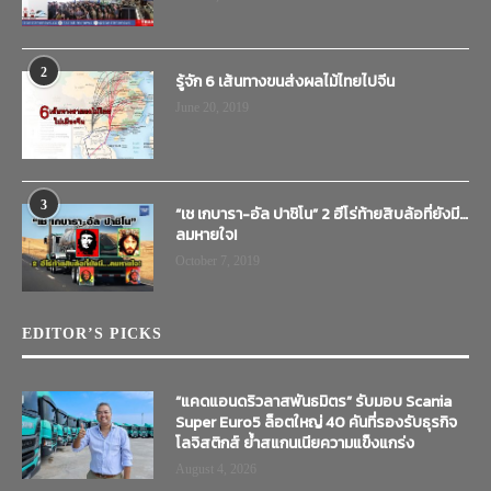
2
รู้จัก 6 เส้นทางขนส่งผลไม้ไทยไปจีน
June 20, 2019
3
“เช เกบารา-อัล ปาชิโน” 2 ฮีโร่ท้ายสิบล้อที่ยังมี…
ลมหายใจ!
October 7, 2019
EDITOR’S PICKS
“แคดแอนดริวลาสพันธมิตร” รับมอบ Scania
Super Euro5 ล็อตใหญ่ 40 คันที่รองรับธุรกิจ
โลจิสติกส์ ย้ำสแกนเนียความแข็งแกร่ง
August 4, 2026