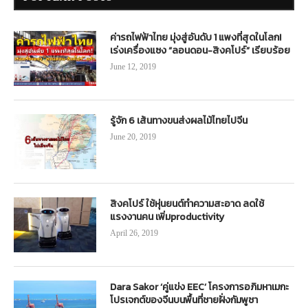
ค่ารถไฟฟ้าไทย มุ่งสู่อันดับ 1 แพงที่สุดในโลก!
เร่งเครื่องแซง “ลอนดอน-สิงคโปร์” เรียบร้อย
June 12, 2019
รู้จัก 6 เส้นทางขนส่งผลไม้ไทยไปจีน
June 20, 2019
สิงคโปร์ ใช้หุ่นยนต์ทำความสะอาด ลดใช้
แรงงานคน เพิ่มproductivity
April 26, 2019
Dara Sakor ‘คู่แข่ง EEC’ โครงการอภิมหาเมกะ
โปรเจกต์ของจีนบนพื้นที่ชายฝั่งกัมพูชา