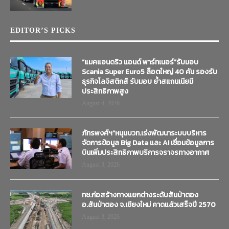
EDITOR’S PICKS
“แมคแอนดริว แอนด์ พาร์ทเนอร์”รับมอบ
Scania Super Euro5 ล็อตใหญ่ 40 คัน รองรับ
ธุรกิจโลจิสติกส์ รับมอบ ย้ำสแกนเนียมี
ประสิทธิภาพสูง
August 4, 2026
ภัทรพงศ์ฯ”หนุนบวท.เร่งพัฒนาระบบบริหาร
จัดการข้อมูล Big Data และ AI เชื่อมข้อมูลการ
บินเพิ่มประสิทธิภาพบริการจราจรทางอากาศ
August 3, 2026
ทช.ก่อสร้างทางแยกต่างระดับสันป่าตอง
อ.สันป่าตอง จ.เชียงใหม่ คาดแล้วเสร็จปี 2570
August 3, 2026