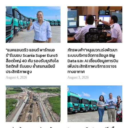
“แมคแอนดริว แอนด์ พาร์ทเนอ
ภัทรพงศ์ฯ”หนุนบวท.เร่งพัฒนา
ร์”รับมอบ Scania Super Euro5
ระบบบริหารจัดการข้อมูล Big
ล็อตใหญ่ 40 คัน รองรับธุรกิจโล
Data และ AI เชื่อมข้อมูลการบิน
จิสติกส์ รับมอบ ย้ำสแกนเนียมี
เพิ่มประสิทธิภาพบริการจราจร
ประสิทธิภาพสูง
ทางอากาศ
August 4, 2026
August 3, 2026