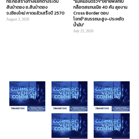
ทช.ก่อสร้างทางแยกต่างระดับ
“แมคแอนดริวฯ”ขยายฟลีท!บิ๊
สันป่าตอง อ.สันป่าตอง
กล็อตสแกนเนีย 40 คัน ลุยงาน
จ.เชียงใหม่ คาดแล้วเสร็จปี 2570
Cross Border ตอบ
โจทย์“สมรรถนะสูง-ประหยัด
August 3, 2026
น้ำมัน”
July 25, 2026