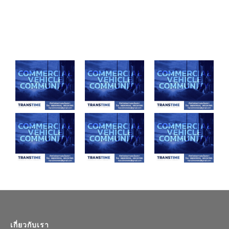
เกี่ยวกับเรา