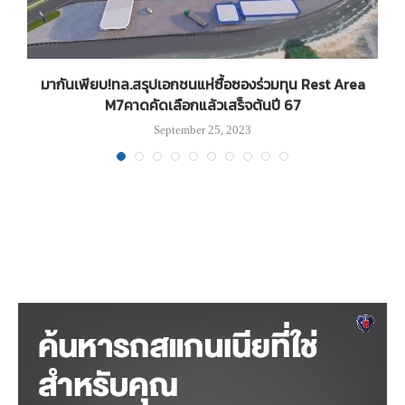
มากันเพียบ!ทล.สรุปเอกชนแห่ซื้อซองร่วมทุน Rest Area
M7คาดคัดเลือกแล้วเสร็จต้นปี 67
September 25, 2023