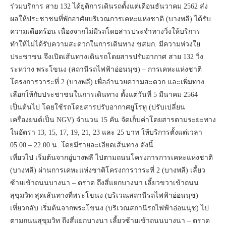
ร่วมบริการ สาย 132 ได้ยุติการเดินรถตั้งแต่เดือนธันวาคม 2562 ส่ง
ผลให้ประชาชนที่พักอาศัยบริเวณการเคหะแห่งชาติ (บางพลี) ได้รับ
ความเดือดร้อน เนื่องจากไม่มีรถโดยสารประจำทางวิ่งให้บริการ
ทำให้ไม่ได้รับความสะดวกในการเดินทาง ขสมก. มีความห่วงใย
ประชาชน จึงเปิดเส้นทางเดินรถโดยสารปรับอากาศ สาย 132 วิ่ง
ระหว่าง พระโขนง (สถานีรถไฟฟ้าอ่อนนุช) – การเคหะแห่งชาติ
โครงการวาระที่ 2 (บางพลี) เพื่ออำนวยความสะดวก และเพิ่มทาง
เลือกให้กับประชาชนในการเดินทาง ตั้งแต่วันที่ 5 มีนาคม 2564
เป็นต้นไป โดยใช้รถโดยสารปรับอากาศยูโรทู (ปรับเปลี่ยน
เครื่องยนต์เป็น NGV) จำนวน 15 คัน จัดเก็บค่าโดยสารตามระยะทาง
ในอัตรา 13, 15, 17, 19, 21, 23 และ 25 บาท ให้บริการตั้งแต่เวลา
05.00 – 22.00 น. โดยมีรายละเอียดเส้นทาง ดังนี้
เที่ยวไป เริ่มต้นจากอู่บางพลี ไปตามถนนโครงการการเคหะแห่งชาติ
(บางพลี) ผ่านการเคหะแห่งชาติโครงการวาระที่ 2 (บางพลี) เลี้ยว
ซ้ายเข้าถนนบางนา – ตราด ถึงสี่แยกบางนา เลี้ยวขวาเข้าถนน
สุขุมวิท สุดเส้นทางที่พระโขนง (บริเวณสถานีรถไฟฟ้าอ่อนนุช)
เที่ยวกลับ เริ่มต้นจากพระโขนง (บริเวณสถานีรถไฟฟ้าอ่อนนุช) ไป
ตามถนนสุขุมวิท ถึงสี่แยกบางนา เลี้ยวซ้ายเข้าถนนบางนา – ตราด