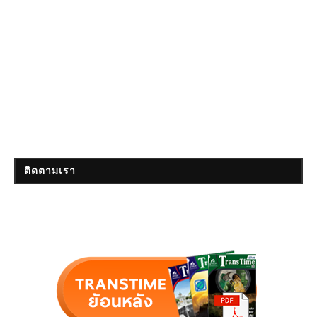
ติดตามเรา