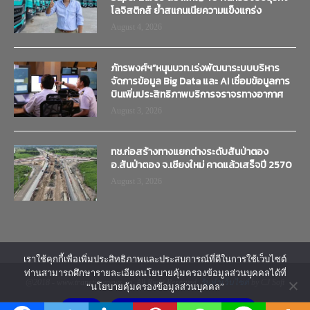
โลจิสติกส์ ย้ำสแกนเนียความแข็งแกร่ง
August 4, 2026
ภัทรพงศ์ฯ”หนุนบวท.เร่งพัฒนาระบบบริหาร
จัดการข้อมูล Big Data และ AI เชื่อมข้อมูลการ
บินเพิ่มประสิทธิภาพบริการจราจรทางอากาศ
August 3, 2026
ทช.ก่อสร้างทางแยกต่างระดับสันป่าตอง
อ.สันป่าตอง จ.เชียงใหม่ คาดแล้วเสร็จปี 2570
August 3, 2026
เราใช้คุกกี้เพื่อเพิ่มประสิทธิภาพและประสบการณ์ที่ดีในการใช้เว็บไซต์
ท่านสามารถศึกษารายละเอียดนโยบายคุ้มครองข้อมูลส่วนบุคคลได้ที่
@2018 - www.transtimenews.co. All Right Reserved.
รับทำเว็บไซต์
by CJ Soft
“นโยบายคุ้มครองข้อมูลส่วนบุคคล”
ยอมรับ
นโยบายคุ้มครองข้อมูลส่วนบุคคล