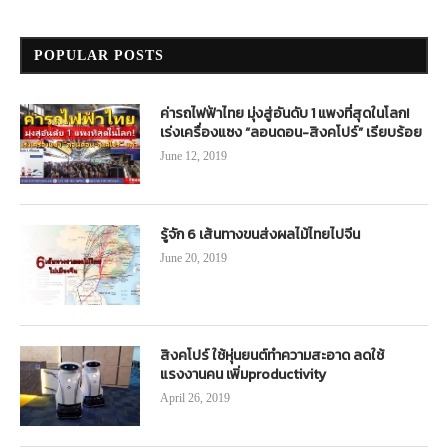
POPULAR POSTS
ค่ารถไฟฟ้าไทย มุ่งสู่อันดับ 1 แพงที่สุดในโลก!
เร่งเครื่องแซง “ลอนดอน-สิงคโปร์” เรียบร้อย
June 12, 2019
รู้จัก 6 เส้นทางขนส่งผลไม้ไทยไปจีน
June 20, 2019
สิงคโปร์ ใช้หุ่นยนต์ทำความสะอาด ลดใช้
แรงงานคน เพิ่มproductivity
April 26, 2019