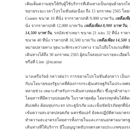
เติมเต็มความสุขให้กับผู้ใช้บริการที่เดินทางเป็นกลุ่มด้วย
ขยายระยะเวลาโปรโมชั่นต่อเนื่อง ถึง 15 มกราคม 2565 โดยน
Coaster ขนาด 16 ที่นั่ง จากราคาปกติ 9,900 บาท/วัน
เหลือเพี
นั่ง จากราคาปกติ 12,000 บาท/วัน
เหลือเพียง 8,900 บาท/วัน
,
14,500 บาท/วัน
, รถบัสเช่าเหมา ขนาด 21 และ 32 ที่นั่ง ราค
ขนาด 40 ที่นั่ง ราคาปกติ 16,500 บาท/วัน
เหลือเพียง 14,500 
หมายปลายทาง จุดแวะพักระหว่างทาง รวมไปถึงโรงแรมที่พัก 
เดินทางได้ถึง 30 มกราคม 2565 ผู้สนใจสอบถามรายละเอียดได้
หรือที่ Line: @ncatour
นางเครือวัลย์ กล่าวต่อว่า การขยายโปรโมชั่นดังกล่าว เป็
กับนโยบายของรัฐบาลที่ต้องการกระตุ้นเศรษฐกิจในประเทศหล
หลายช่วง เหมาะสำหรับการเดินทางท่องเที่ยว ซึ่งลูกค้าสาม
โดยสารที่มีความปลอดภัย ในราคาสุดคุ้ม โดยรถทุกคันได้ติดตั
ดับเพลิง ค้อนทุบกระจก ประตูนิรภัย และเข็มขัดนิรภัยทุก
เข้มความสะอาดปลอดภัย นครชัยแอร์ ยังคงปฏิบัติตามมาตรกา
ทำความสะอาดรถโดยสารทั้งภายในและภายนอกตามมาตรฐานข
เส้นทางที่ให้บริการ มีใบอนุญาตขับรถตรงตามประเภทขอ