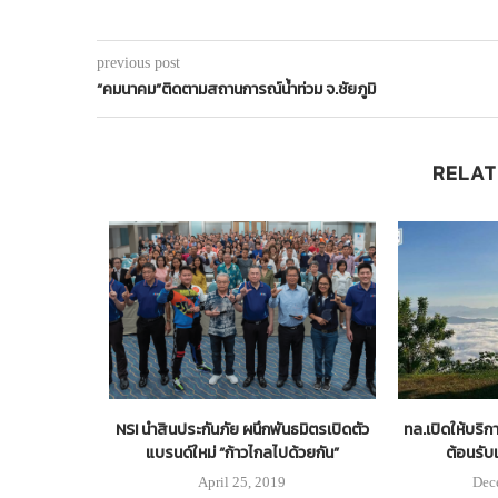
previous post
“คมนาคม”ติดตามสถานการณ์น้ำท่วม จ.ชัยภูมิ
RELAT
 ประกาศจะเป็น
NSI นำสินประกันภัย ผนึกพันธมิตรเปิดตัว
ทล.เปิดให้บริก
ไฮโดรเจน
แบรนด์ใหม่ “ก้าวไกลไปด้วยกัน”
ต้อนรับ
9
April 25, 2019
Dec