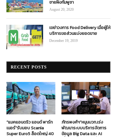
ชายฝั่งกัมพูชา
August 20, 2020
เขย่าวงการ Food Delivery เมื่อผู้ให้
บริการขอส่วนแบ่งยอดขาย
December 19, 2019
RECENT POSTS
“แมคแอนดริว แอนด์ พาร์ท
ภัทรพงศ์ฯ”หนุนบวท.เร่ง
เนอร์”รับมอบ Scania
พัฒนาระบบบริหารจัดการ
Super Euro5 ล็อตใหญ่ 40
ข้อมูล Big Data และ AI