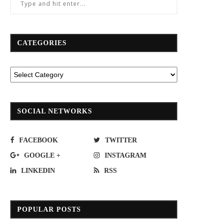
CATEGORIES
SOCIAL NETWORKS
FACEBOOK
TWITTER
GOOGLE +
INSTAGRAM
LINKEDIN
RSS
“สแกนเนีย”ขานรับนโยบายรัฐ อัด
ไทยเวียตเจ็ทฉลองครบรอบ 6 ปี 
แคมเปญฯพิเศษ 49,999 บาท กับการ
โปรฯตั๋วเริ่มต้น 666 บาท
เปลี่ยนใช้ B20
POPULAR POSTS
September 6, 2022