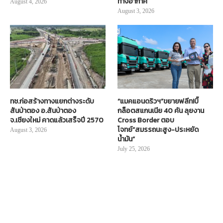
ทางอากาศ
August 4, 2026
August 3, 2026
ทช.ก่อสร้างทางแยกต่างระดับ
“แมคแอนดริวฯ”ขยายฟลีท!บิ๊
สันป่าตอง อ.สันป่าตอง
กล็อตสแกนเนีย 40 คัน ลุยงาน
จ.เชียงใหม่ คาดแล้วเสร็จปี 2570
Cross Border ตอบ
โจทย์“สมรรถนะสูง-ประหยัด
August 3, 2026
น้ำมัน”
July 25, 2026