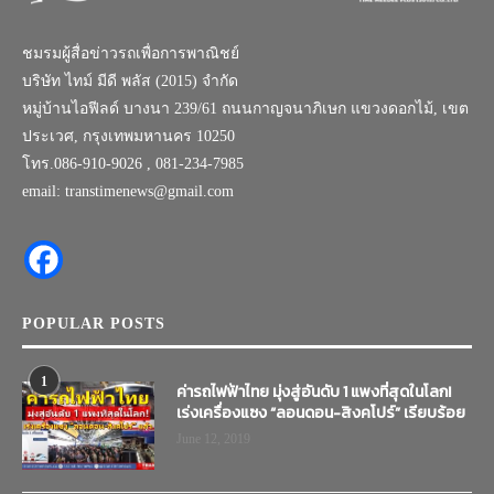
ชมรมผู้สื่อข่าวรถเพื่อการพาณิชย์
บริษัท ไทม์ มีดี พลัส (2015) จำกัด
หมู่บ้านไอฟีลด์ บางนา 239/61 ถนนกาญจนาภิเษก แขวงดอกไม้, เขต
ประเวศ, กรุงเทพมหานคร 10250
โทร.086-910-9026 , 081-234-7985
email: transtimenews@gmail.com
POPULAR POSTS
1
ค่ารถไฟฟ้าไทย มุ่งสู่อันดับ 1 แพงที่สุดในโลก!
เร่งเครื่องแซง “ลอนดอน-สิงคโปร์” เรียบร้อย
June 12, 2019