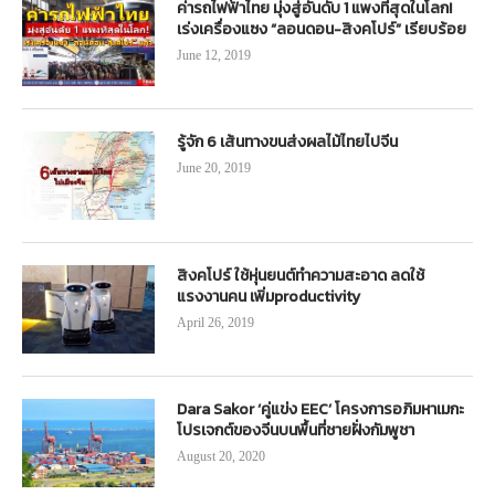
ค่ารถไฟฟ้าไทย มุ่งสู่อันดับ 1 แพงที่สุดในโลก!
เร่งเครื่องแซง “ลอนดอน-สิงคโปร์” เรียบร้อย
June 12, 2019
รู้จัก 6 เส้นทางขนส่งผลไม้ไทยไปจีน
June 20, 2019
สิงคโปร์ ใช้หุ่นยนต์ทำความสะอาด ลดใช้
แรงงานคน เพิ่มproductivity
April 26, 2019
Dara Sakor ‘คู่แข่ง EEC’ โครงการอภิมหาเมกะ
โปรเจกต์ของจีนบนพื้นที่ชายฝั่งกัมพูชา
August 20, 2020