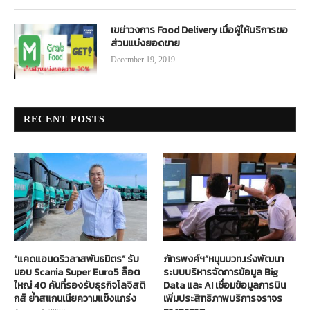
เขย่าวงการ Food Delivery เมื่อผู้ให้บริการขอ
ส่วนแบ่งยอดขาย
December 19, 2019
RECENT POSTS
“แคดแอนดริวลาสพันธมิตร” รับ
ภัทรพงศ์ฯ”หนุนบวท.เร่งพัฒนา
มอบ Scania Super Euro5 ล็อต
ระบบบริหารจัดการข้อมูล Big
ใหญ่ 40 คันที่รองรับธุรกิจโลจิสติ
Data และ AI เชื่อมข้อมูลการบิน
กส์ ย้ำสแกนเนียความแข็งแกร่ง
เพิ่มประสิทธิภาพบริการจราจร