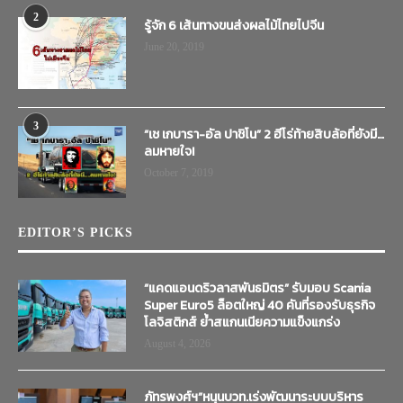
2
รู้จัก 6 เส้นทางขนส่งผลไม้ไทยไปจีน
June 20, 2019
3
“เช เกบารา-อัล ปาชิโน” 2 ฮีโร่ท้ายสิบล้อที่ยังมี…
ลมหายใจ!
October 7, 2019
EDITOR’S PICKS
“แคดแอนดริวลาสพันธมิตร” รับมอบ Scania
Super Euro5 ล็อตใหญ่ 40 คันที่รองรับธุรกิจ
โลจิสติกส์ ย้ำสแกนเนียความแข็งแกร่ง
August 4, 2026
ภัทรพงศ์ฯ”หนุนบวท.เร่งพัฒนาระบบบริหาร