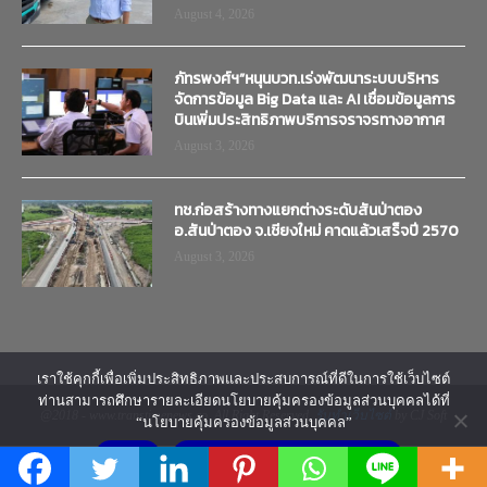
August 4, 2026
ภัทรพงศ์ฯ”หนุนบวท.เร่งพัฒนาระบบบริหาร
จัดการข้อมูล Big Data และ AI เชื่อมข้อมูลการ
บินเพิ่มประสิทธิภาพบริการจราจรทางอากาศ
August 3, 2026
ทช.ก่อสร้างทางแยกต่างระดับสันป่าตอง
อ.สันป่าตอง จ.เชียงใหม่ คาดแล้วเสร็จปี 2570
August 3, 2026
เราใช้คุกกี้เพื่อเพิ่มประสิทธิภาพและประสบการณ์ที่ดีในการใช้เว็บไซต์
ท่านสามารถศึกษารายละเอียดนโยบายคุ้มครองข้อมูลส่วนบุคคลได้ที่
@2018 - www.transtimenews.co. All Right Reserved.
รับทำเว็บไซต์
by CJ Soft
“นโยบายคุ้มครองข้อมูลส่วนบุคคล”
ยอมรับ
นโยบายคุ้มครองข้อมูลส่วนบุคคล