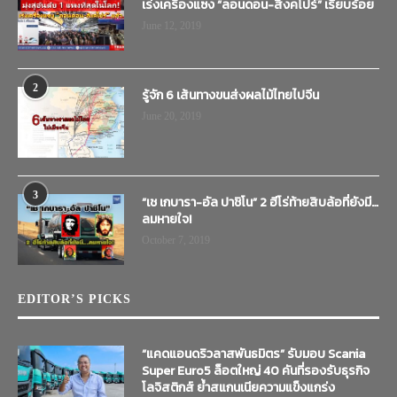
เร่งเครื่องแซง “ลอนดอน-สิงคโปร์” เรียบร้อย
June 12, 2019
2
รู้จัก 6 เส้นทางขนส่งผลไม้ไทยไปจีน
June 20, 2019
3
“เช เกบารา-อัล ปาชิโน” 2 ฮีโร่ท้ายสิบล้อที่ยังมี…
ลมหายใจ!
October 7, 2019
EDITOR’S PICKS
“แคดแอนดริวลาสพันธมิตร” รับมอบ Scania
Super Euro5 ล็อตใหญ่ 40 คันที่รองรับธุรกิจ
โลจิสติกส์ ย้ำสแกนเนียความแข็งแกร่ง