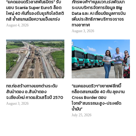
“แคดแอนดริวลาสพันธมิตร” รับ
ภัทรพงศ์ฯ”หนุนบวท.เร่งพัฒนา
มอบ Scania Super Euro5 ล็อต
ระบบบริหารจัดการข้อมูล Big
ใหญ่ 40 คันที่รองรับธุรกิจโลจิสติ
Data และ AI เชื่อมข้อมูลการบิน
กส์ ย้ำสแกนเนียความแข็งแกร่ง
เพิ่มประสิทธิภาพบริการจราจร
ทางอากาศ
August 4, 2026
August 3, 2026
ทช.ก่อสร้างทางแยกต่างระดับ
“แมคแอนดริวฯ”ขยายฟลีท!บิ๊
สันป่าตอง อ.สันป่าตอง
กล็อตสแกนเนีย 40 คัน ลุยงาน
จ.เชียงใหม่ คาดแล้วเสร็จปี 2570
Cross Border ตอบ
โจทย์“สมรรถนะสูง-ประหยัด
August 3, 2026
น้ำมัน”
July 25, 2026