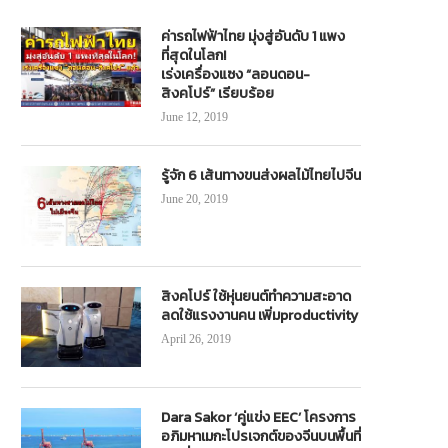
ค่ารถไฟฟ้าไทย มุ่งสู่อันดับ 1 แพง
ที่สุดในโลก!
เร่งเครื่องแซง “ลอนดอน-
สิงคโปร์” เรียบร้อย
June 12, 2019
กชนร้อง ป.ป.ช.โครงการรถไฟความเร็ว
“สนามบินสุวรรณภูมิ”พร้อมรองรับ
สูงไม่โปร่งใส
โดยสารเดินทางช่วงตรุษจีน เฉลี่ยว
182,000 คน
November 27, 2020
รู้จัก 6 เส้นทางขนส่งผลไม้ไทยไปจีน
February 5, 2024
June 20, 2019
สิงคโปร์ ใช้หุ่นยนต์ทำความสะอาด
ลดใช้แรงงานคน เพิ่มproductivity
April 26, 2019
Dara Sakor ‘คู่แข่ง EEC’ โครงการ
อภิมหาเมกะโปรเจกต์ของจีนบนพื้นที่