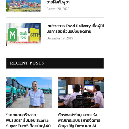
ชายฝั่งกัมพูชา
August 20, 2020
เขย่าวงการ Food Delivery เมื่อผู้ให้
บริการขอส่วนแบ่งยอดขาย
December 19, 2019
RECENT POSTS
“แคดแอนดริวลาส
ภัทรพงศ์ฯ”หนุนบวท.เร่ง
พันธมิตร” รับมอบ Scania
พัฒนาระบบบริหารจัดการ
Super Euro5 ล็อตใหญ่ 40
ข้อมูล Big Data และ AI