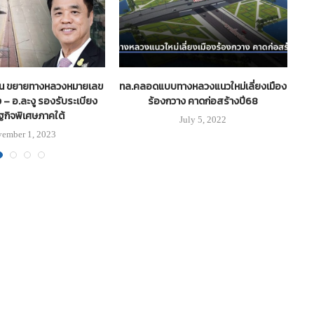
้าน ขยายทางหลวงหมายเลข
ทล.คลอดแบบทางหลวงแนวใหม่เลี่ยงเมือง
เอ
 – อ.ละงู รองรับระเบียง
ร้องกวาง คาดก่อสร้างปี68
ฐกิจพิเศษภาคใต้
July 5, 2022
ember 1, 2023