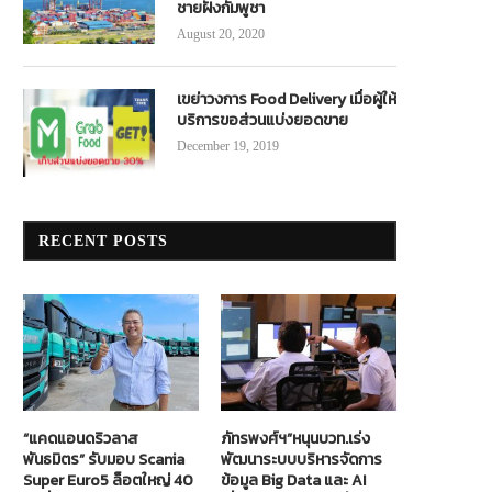
ชายฝั่งกัมพูชา
August 20, 2020
เขย่าวงการ Food Delivery เมื่อผู้ให้
บริการขอส่วนแบ่งยอดขาย
December 19, 2019
RECENT POSTS
“แคดแอนดริวลาส
ภัทรพงศ์ฯ”หนุนบวท.เร่ง
พันธมิตร” รับมอบ Scania
พัฒนาระบบบริหารจัดการ
Super Euro5 ล็อตใหญ่ 40
ข้อมูล Big Data และ AI