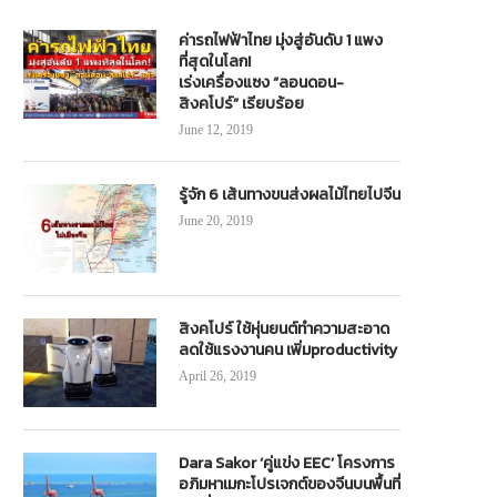
ค่ารถไฟฟ้าไทย มุ่งสู่อันดับ 1 แพง
ที่สุดในโลก!
เร่งเครื่องแซง “ลอนดอน-
สิงคโปร์” เรียบร้อย
June 12, 2019
.อัปเดตก่อสร้างถนนสาย อย.3011 พระ
DHL ทุ่มงบมหาศาล เจาะตลาดอีคอมเ
นครศรีฯ คืบหน้ากว่า 36% คาดแล้วปี
B2B
2570
April 21, 2021
รู้จัก 6 เส้นทางขนส่งผลไม้ไทยไปจีน
September 9, 2025
June 20, 2019
สิงคโปร์ ใช้หุ่นยนต์ทำความสะอาด
ลดใช้แรงงานคน เพิ่มproductivity
April 26, 2019
Dara Sakor ‘คู่แข่ง EEC’ โครงการ
อภิมหาเมกะโปรเจกต์ของจีนบนพื้นที่