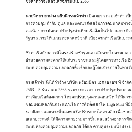
ซึ่งคาดว่าจะแล้วเสร็จภายในปี 2565
นายวิทยา ยาม่วง อธิบดีกรมเจ้าท่า
เปิดเผยว่า กรมเจ้าท่า เ
การควบคุม กำกับ ดูแล และพัฒนาส่งเสริมการคมนาคมทางน้
ต่อเนื่อง การพัฒนาปรับปรุงท่าเทียบเรือจึงเป็นไปตามภารก
รัฐบาล ภายใต้แผนยุทธศาสตร์ชาติ เนื่องจากท่าเรือเป็นปร
ซึ่งท่าเรือดังกล่าวมีโครงสร้างชำรุดและเสียหายไปตามเวลา
อำนวยความสะดวกให้แก่ประชาชนและผู้โดยสารทางเรือ อีกทั
ระบบควบคุมความปลอดภัยทั้งเรือและผู้โดยสารภายในท่าเรือ เ
กรมเจ้าท่า จึงได้ว่าจ้าง บริษัท พร้อมมิตร เอส เอ เอฟ ที จำกัด
2563 – 5 ธันวาคม 2565 รวมระยะเวลาการปรับปรุงประมาณ 
ท่าเทียบเรือท้องศาลา โดยจะปรับปรุงคานคอนกรีต ให้มีควา
ซ่อมแซมหลักกันกระแทกเรือ การติดตั้งเสาไฟ High Mast ท
รอกRamp และทางขึ้นลงท่าเรือปรับระบบไฮดรอลิก เพื่อช่วย
อเนกประสงค์ ให้มีความสวยงามมากขึ้น และสร้างอาคารพักคอย
ระบบห้องควบคุมความปลอดภัย ได้แก่ ควบคุมระบบน้ำประปา