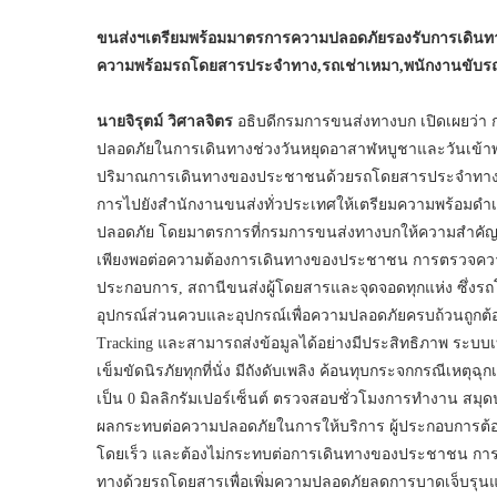
ขนส่งฯเตรียมพร้อมมาตรการความปลอดภัยรองรับการเดินทาง
ความพร้อมรถโดยสารประจำทาง
,รถเช่าเหมา,พนักงานขับร
นายจิรุตม์ วิศาลจิตร
อธิบดีกรมการขนส่งทางบก เปิดเผยว่
ปลอดภัยในการเดินทางช่วงวันหยุดอาสาฬหบูชาและวันเข้าพร
ปริมาณการเดินทางของประชาชนด้วยรถโดยสารประจำทางและก
การไปยังสำนักงานขนส่งทั่วประเทศให้เตรียมความพร้อมดำ
ปลอดภัย โดยมาตรการที่กรมการขนส่งทางบกให้ความสำคัญ ป
เพียงพอต่อความต้องการเดินทางของประชาชน การตรวจคว
ประกอบการ, สถานีขนส่งผู้โดยสารและจุดจอดทุกแห่ง ซึ่งรถโ
อุปกรณ์ส่วนควบและอุปกรณ์เพื่อความปลอดภัยครบถ้วนถูกต้
Tracking และสามารถส่งข้อมูลได้อย่างมีประสิทธิภาพ ระบบ
เข็มขัดนิรภัยทุกที่นั่ง มีถังดับเพลิง ค้อนทุบกระจกกรณีเ
เป็น 0 มิลลิกรัมเปอร์เซ็นต์ ตรวจสอบชั่วโมงการทำงาน สมุ
ผลกระทบต่อความปลอดภัยในการให้บริการ ผู้ประกอบการต้อง
โดยเร็ว และต้องไม่กระทบต่อการเดินทางของประชาชน การป
ทางด้วยรถโดยสารเพื่อเพิ่มความปลอดภัยลดการบาดเจ็บรุนแ