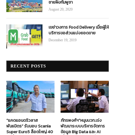
ชายฝั่งกัมพูชา
August 20, 2020
เขย่าวงการ Food Delivery เมื่อผู้ให้
บริการขอส่วนแบ่งยอดขาย
December 19, 2019
RECENT POSTS
“แคดแอนดริวลาส
ภัทรพงศ์ฯ”หนุนบวท.เร่ง
พันธมิตร” รับมอบ Scania
พัฒนาระบบบริหารจัดการ
Super Euro5 ล็อตใหญ่ 40
ข้อมูล Big Data และ AI