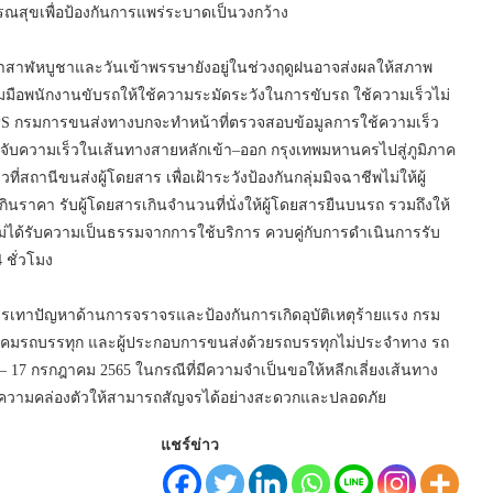
รณสุขเพื่อป้องกันการแพร่ระบาดเป็นวงกว้าง
ดอาสาฬหบูชาและวันเข้าพรรษายังอยู่ในช่วงฤดูฝนอาจส่งผลให้สภาพ
วมมือพนักงานขับรถให้ใช้ความระมัดระวังในการขับรถ ใช้ความเร็วไม่
PS กรมการขนส่งทางบกจะทำหน้าที่ตรวจสอบข้อมูลการใช้ความเร็ว
วจจับความเร็วในเส้นทางสายหลักเข้า–ออก กรุงเทพมหานครไปสู่ภูมิภาค
ที่สถานีขนส่งผู้โดยสาร เพื่อเฝ้าระวังป้องกันกลุ่มมิจฉาชีพไม่ให้ผู้
นราคา รับผู้โดยสารเกินจำนวนที่นั่งให้ผู้โดยสารยืนบนรถ รวมถึงให้
ได้รับความเป็นธรรมจากการใช้บริการ ควบคู่กับการดำเนินการรับ
 ชั่วโมง
บรรเทาปัญหาด้านการจราจรและป้องกันการเกิดอุบัติเหตุร้ายแรง กรม
คมรถบรรทุก และผู้ประกอบการขนส่งด้วยรถบรรทุกไม่ประจำทาง รถ
 – 17 กรกฎาคม 2565 ในกรณีที่มีความจำเป็นขอให้หลีกเลี่ยงเส้นทาง
่มความคล่องตัวให้สามารถสัญจรได้อย่างสะดวกและปลอดภัย
แชร์ข่าว