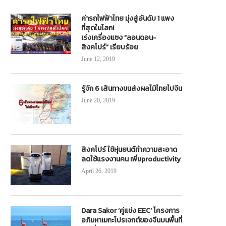
ค่ารถไฟฟ้าไทย มุ่งสู่อันดับ 1 แพง
ที่สุดในโลก!
เร่งเครื่องแซง “ลอนดอน-
สิงคโปร์” เรียบร้อย
June 12, 2019
รู้จัก 6 เส้นทางขนส่งผลไม้ไทยไปจีน
June 20, 2019
ริยะ”เผยรถเมล์ฟรี 7 วันเพื่อลดฝุ่น! แต่ผู้
ทช.ดำเนินโครงการหน้าโรงเรียนปล
ใช้รถยนต์ลดลง 10%
อุ่นใจใช้ทางหลวงชนบท จ.พัทลุ
สิงคโปร์ ใช้หุ่นยนต์ทำความสะอาด
January 31, 2025
November 22, 2024
ลดใช้แรงงานคน เพิ่มproductivity
April 26, 2019
Dara Sakor ‘คู่แข่ง EEC’ โครงการ
อภิมหาเมกะโปรเจกต์ของจีนบนพื้นที่