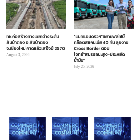
ทช.ก่อสร้างทางแยกต่างระดับ
“แมคแอนดริวฯ”ขยายฟลีท!บิ๊
สันป่าตอง อ.สันป่าตอง
กล็อตสแกนเนีย 40 คัน ลุยงาน
จ.เชียงใหม่ คาดแล้วเสร็จปี 2570
Cross Border ตอบ
โจทย์“สมรรถนะสูง-ประหยัด
August 3, 2026
น้ำมัน”
July 25, 2026