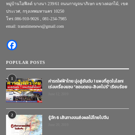
หมู่บ้านไอฟีลด์ บางนา 239/61 ถนนกาญจนาภิเษก แขวงดอกไม้, เขต
ประเวศ, กรุงเทพมหานคร 10250
โทร.086-910-9026 , 081-234-7985
email: transtimenews@gmail.com
POPULAR POSTS
1
ค่ารถไฟฟ้าไทย มุ่งสู่อันดับ 1 แพงที่สุดในโลก!
เร่งเครื่องแซง “ลอนดอน-สิงคโปร์” เรียบร้อย
June 12, 2019
2
รู้จัก 6 เส้นทางขนส่งผลไม้ไทยไปจีน
June 20, 2019