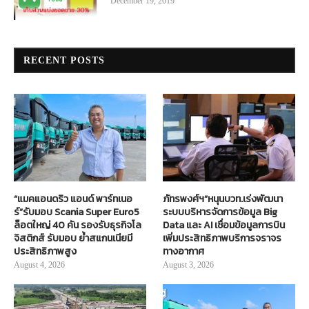
December 19, 2019
RECENT POSTS
“แมคแอนดริว แอนด์ พาร์ทเนอ
ภัทรพงศ์ฯ”หนุนบวท.เร่งพัฒนา
ร์”รับมอบ Scania Super Euro5
ระบบบริหารจัดการข้อมูล Big
ล็อตใหญ่ 40 คัน รองรับธุรกิจโล
Data และ AI เชื่อมข้อมูลการบิน
จิสติกส์ รับมอบ ย้ำสแกนเนียมี
เพิ่มประสิทธิภาพบริการจราจร
ประสิทธิภาพสูง
ทางอากาศ
August 4, 2026
August 3, 2026