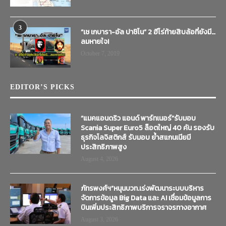
3
“เช เกบารา-อัล ปาชิโน” 2 ฮีโร่ท้ายสิบล้อที่ยังมี…
ลมหายใจ!
October 7, 2019
EDITOR’S PICKS
“แมคแอนดริว แอนด์ พาร์ทเนอร์”รับมอบ
Scania Super Euro5 ล็อตใหญ่ 40 คัน รองรับ
ธุรกิจโลจิสติกส์ รับมอบ ย้ำสแกนเนียมี
ประสิทธิภาพสูง
August 4, 2026
ภัทรพงศ์ฯ”หนุนบวท.เร่งพัฒนาระบบบริหาร
จัดการข้อมูล Big Data และ AI เชื่อมข้อมูลการ
บินเพิ่มประสิทธิภาพบริการจราจรทางอากาศ
August 3, 2026