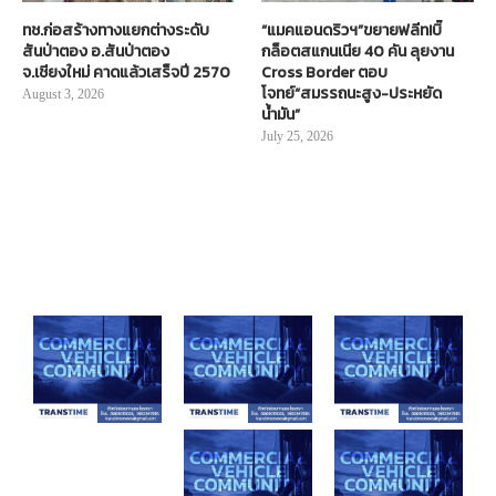
ทช.ก่อสร้างทางแยกต่างระดับ
“แมคแอนดริวฯ”ขยายฟลีท!บิ๊
สันป่าตอง อ.สันป่าตอง
กล็อตสแกนเนีย 40 คัน ลุยงาน
จ.เชียงใหม่ คาดแล้วเสร็จปี 2570
Cross Border ตอบ
โจทย์“สมรรถนะสูง-ประหยัด
August 3, 2026
น้ำมัน”
July 25, 2026