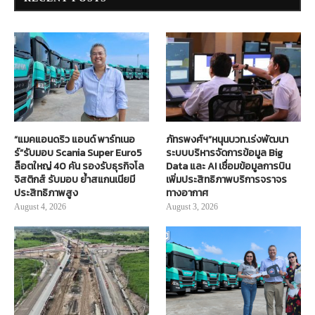
“แมคแอนดริว แอนด์ พาร์ทเนอ
ภัทรพงศ์ฯ”หนุนบวท.เร่งพัฒนา
ร์”รับมอบ Scania Super Euro5
ระบบบริหารจัดการข้อมูล Big
ล็อตใหญ่ 40 คัน รองรับธุรกิจโล
Data และ AI เชื่อมข้อมูลการบิน
จิสติกส์ รับมอบ ย้ำสแกนเนียมี
เพิ่มประสิทธิภาพบริการจราจร
ประสิทธิภาพสูง
ทางอากาศ
August 4, 2026
August 3, 2026