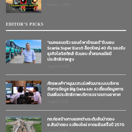
October 7, 2019
EDITOR’S PICKS
“แมคแอนดริว แอนด์ พาร์ทเนอร์”รับมอบ
Scania Super Euro5 ล็อตใหญ่ 40 คัน รองรับ
ธุรกิจโลจิสติกส์ รับมอบ ย้ำสแกนเนียมี
ประสิทธิภาพสูง
August 4, 2026
ภัทรพงศ์ฯ”หนุนบวท.เร่งพัฒนาระบบบริหาร
จัดการข้อมูล Big Data และ AI เชื่อมข้อมูลการ
บินเพิ่มประสิทธิภาพบริการจราจรทางอากาศ
August 3, 2026
ทช.ก่อสร้างทางแยกต่างระดับสันป่าตอง
อ.สันป่าตอง จ.เชียงใหม่ คาดแล้วเสร็จปี 2570
August 3, 2026