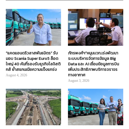
“แคดแอนดริวลาสพันธมิตร” รับ
ภัทรพงศ์ฯ”หนุนบวท.เร่งพัฒนา
มอบ Scania Super Euro5 ล็อต
ระบบบริหารจัดการข้อมูล Big
ใหญ่ 40 คันที่รองรับธุรกิจโลจิสติ
Data และ AI เชื่อมข้อมูลการบิน
กส์ ย้ำสแกนเนียความแข็งแกร่ง
เพิ่มประสิทธิภาพบริการจราจร
ทางอากาศ
August 4, 2026
August 3, 2026