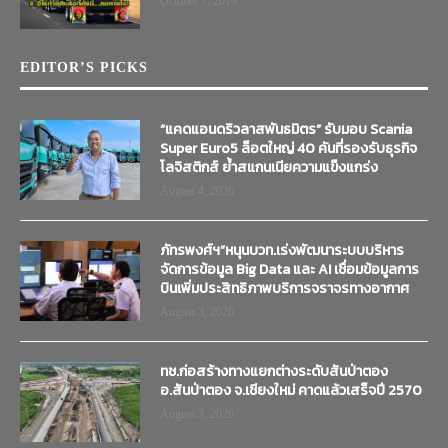
October 7, 2019
EDITOR’S PICKS
“แคดแอนดริวลาสพันธมิตร” รับมอบ Scania
Super Euro5 ล็อตใหญ่ 40 คันที่รองรับธุรกิจ
โลจิสติกส์ ย้ำสแกนเนียความแข็งแกร่ง
August 4, 2026
ภัทรพงศ์ฯ”หนุนบวท.เร่งพัฒนาระบบบริหาร
จัดการข้อมูล Big Data และ AI เชื่อมข้อมูลการ
บินเพิ่มประสิทธิภาพบริการจราจรทางอากาศ
August 3, 2026
ทช.ก่อสร้างทางแยกต่างระดับสันป่าตอง
อ.สันป่าตอง จ.เชียงใหม่ คาดแล้วเสร็จปี 2570
August 3, 2026