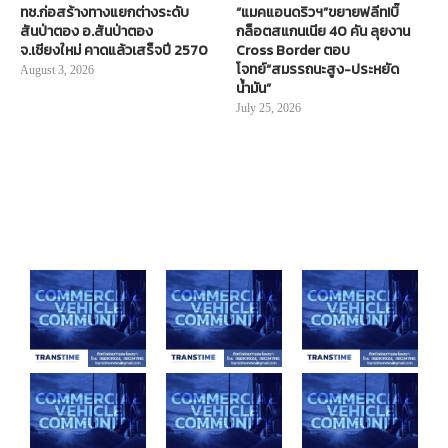
ทช.ก่อสร้างทางแยกต่างระดับ
“แมคแอนดริวฯ”ขยายฟลีท!บิ๊
สันป่าตอง อ.สันป่าตอง
กล็อตสแกนเนีย 40 คัน ลุยงาน
จ.เชียงใหม่ คาดแล้วเสร็จปี 2570
Cross Border ตอบ
โจทย์“สมรรถนะสูง-ประหยัด
August 3, 2026
น้ำมัน”
July 25, 2026