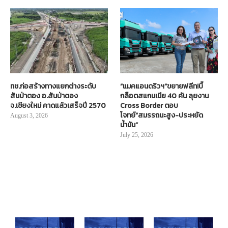
ทช.ก่อสร้างทางแยกต่างระดับ
“แมคแอนดริวฯ”ขยายฟลีท!บิ๊
สันป่าตอง อ.สันป่าตอง
กล็อตสแกนเนีย 40 คัน ลุยงาน
จ.เชียงใหม่ คาดแล้วเสร็จปี 2570
Cross Border ตอบ
โจทย์“สมรรถนะสูง-ประหยัด
August 3, 2026
น้ำมัน”
July 25, 2026