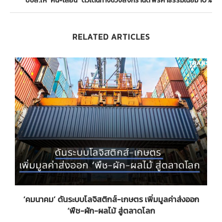
บขส.ให้ “คืน-เลื่อน” ตั๋วเดินทางช่วงสงกรานต์ ฟรีค่าธรรมเนียม 10%
RELATED ARTICLES
้ง
‘คมนาคม’ ดันระบบโลจิสติกส์-เกษตร เพิ่มมูลค่าส่งออก
‘พืช-ผัก-ผลไม้ สู่ตลาดโลก
ย