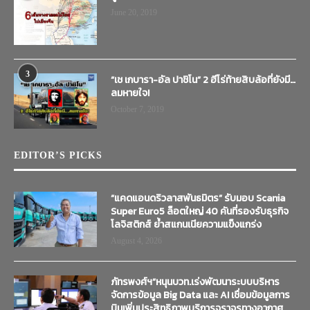
June 20, 2019
3
“เช เกบารา-อัล ปาชิโน” 2 ฮีโร่ท้ายสิบล้อที่ยังมี…
ลมหายใจ!
October 7, 2019
EDITOR’S PICKS
“แคดแอนดริวลาสพันธมิตร” รับมอบ Scania
Super Euro5 ล็อตใหญ่ 40 คันที่รองรับธุรกิจ
โลจิสติกส์ ย้ำสแกนเนียความแข็งแกร่ง
August 4, 2026
ภัทรพงศ์ฯ”หนุนบวท.เร่งพัฒนาระบบบริหาร
จัดการข้อมูล Big Data และ AI เชื่อมข้อมูลการ
บินเพิ่มประสิทธิภาพบริการจราจรทางอากาศ