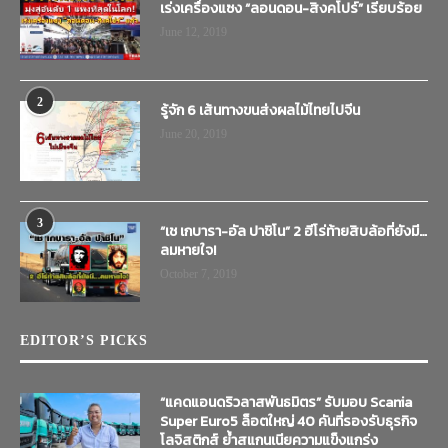
เร่งเครื่องแซง “ลอนดอน-สิงคโปร์” เรียบร้อย
June 12, 2019
2
รู้จัก 6 เส้นทางขนส่งผลไม้ไทยไปจีน
June 20, 2019
3
“เช เกบารา-อัล ปาชิโน” 2 ฮีโร่ท้ายสิบล้อที่ยังมี…
ลมหายใจ!
October 7, 2019
EDITOR’S PICKS
“แคดแอนดริวลาสพันธมิตร” รับมอบ Scania
Super Euro5 ล็อตใหญ่ 40 คันที่รองรับธุรกิจ
โลจิสติกส์ ย้ำสแกนเนียความแข็งแกร่ง