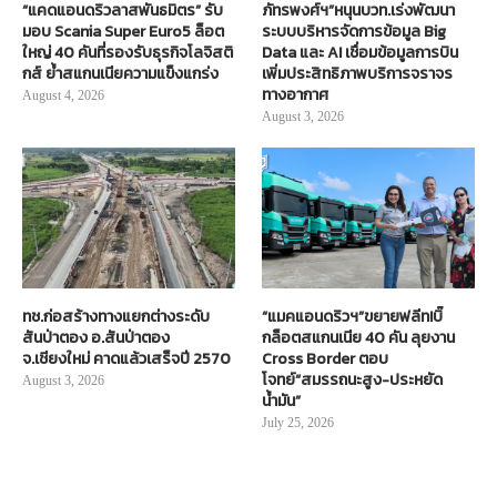
“แคดแอนดริวลาสพันธมิตร” รับ
ภัทรพงศ์ฯ”หนุนบวท.เร่งพัฒนา
มอบ Scania Super Euro5 ล็อต
ระบบบริหารจัดการข้อมูล Big
ใหญ่ 40 คันที่รองรับธุรกิจโลจิสติ
Data และ AI เชื่อมข้อมูลการบิน
กส์ ย้ำสแกนเนียความแข็งแกร่ง
เพิ่มประสิทธิภาพบริการจราจร
ทางอากาศ
August 4, 2026
August 3, 2026
ทช.ก่อสร้างทางแยกต่างระดับ
“แมคแอนดริวฯ”ขยายฟลีท!บิ๊
สันป่าตอง อ.สันป่าตอง
กล็อตสแกนเนีย 40 คัน ลุยงาน
จ.เชียงใหม่ คาดแล้วเสร็จปี 2570
Cross Border ตอบ
โจทย์“สมรรถนะสูง-ประหยัด
August 3, 2026
น้ำมัน”
July 25, 2026