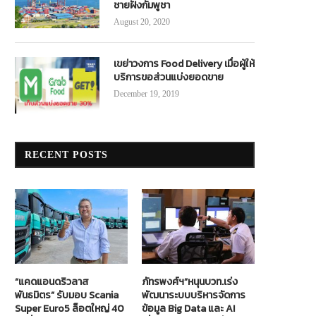
ชายฝั่งกัมพูชา
August 20, 2020
เขย่าวงการ Food Delivery เมื่อผู้ให้
บริการขอส่วนแบ่งยอดขาย
December 19, 2019
RECENT POSTS
“แคดแอนดริวลาส
ภัทรพงศ์ฯ”หนุนบวท.เร่ง
พันธมิตร” รับมอบ Scania
พัฒนาระบบบริหารจัดการ
Super Euro5 ล็อตใหญ่ 40
ข้อมูล Big Data และ AI