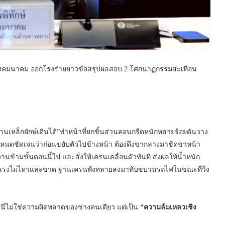
งคมนาคม ออกโรงร่ายยาวข้อสรุปผลสอบ 2 โศกนาฏกรรมสะเทือน
นเหล็กยักษ์เดินได้”ทำหน้าที่ยกชิ้นส่วนคอนกรีตหนักหลายร้อยตันวาง
่กำหนดชัดเจนว่าก่อนขยับตัวไปข้างหน้า ต้องดึงขากลางมาชิดขาหน้า
ติงานข้ามขั้นตอนนี้ไป และสั่งให้เครนเคลื่อนตัวทันที ส่งผลให้น้ำหนัก
r) รับแรงไม่ไหวและขาด ฐานเครนพังทลายลงมาทับขบวนรถไฟในขณะที่วิ่ง
ี่ไม่ใช่ความผิดพลาดของช่างคนเดียว แต่เป็น
“ความล้มเหลวเชิง