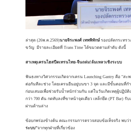
ล่าสุด (26พ.ค.2569)
นายจิระพงศ์ เทพพิทักษ์
รองปลัดกระทรว
ขวัญ มีรายละเอียดที่ Trans Time ได้ขมวดตามลำดับ ดังนี้
สาเหตุ
เครนไฮสปีดเทรนไทย-จีนถล่ม
!ล้มเหลวเชิงระบบ
ฟันธงทางวิศวกรรมเกิดจากเครน Launching Gantry คือ “สะพา
ต่อกันทีละช่วง โดยเครนยืนอยู่บนขา 3 จุด และมีขั้นตอนที
ก่อนเสมอเพื่อช่วยรับน้ำหนักร่วมกัน แต่ในวันเกิดเหตุผู้ปฏิบั
กว่า 700 ตัน กดทับลงที่ขาหน้าจุดเดียว เหล็กยึด (PT Ba
ผ่านด้านล่าง
ข้อบกพร่องข้างต้น คณะกรรมการตรวจสอบข้อเท็จจริง พบว่าน
ระบบ”
จากทุกฝ่ายที่เกี่ยวข้อง