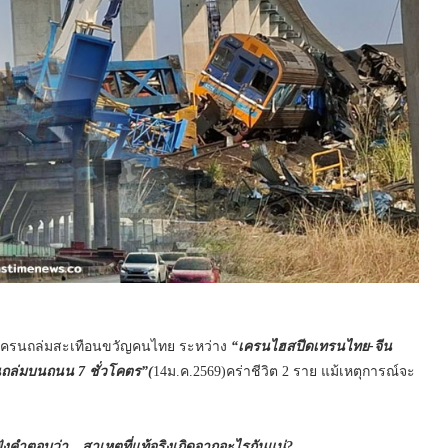
มเครนถล่มสะเทือนขวัญคนไทย ระหว่าง
“เครนไฮสปีดเทรนไทย-จีน
ถล่มบนถนน 7 ชั่วโคตร”(
14ม.ค.2569)คร่าชีวิต 2 ราย แม้เหตุการณ์จะ
ังคำตอบว่า…สาเหตุที่แท้จริงเกิดจากอะไรกันแน่?