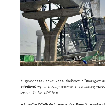
สิ้นสุดการรอคอย!สำหรับผลสอบข้อเท็จจริง 2 โศกนาฎกรร
ถล่มทับรถไฟ”(
15ม.ค.2569)สังเวยชีวิต 31 ศพ และเหตุ
“เครน
ผ่านมาแล้วเกือบครึ่งปีก็ตาม
ทว่า คนไทยยังไม่ลืมกับ 2 เหตุการณ์สะเทือนขวัญ และยังรอฟ