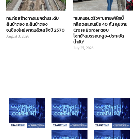
ทช.ก่อสร้างทางแยกต่างระดับ
“แมคแอนดริวฯ”ขยายฟลีท!บิ๊
สันป่าตอง อ.สันป่าตอง
กล็อตสแกนเนีย 40 คัน ลุยงาน
จ.เชียงใหม่ คาดแล้วเสร็จปี 2570
Cross Border ตอบ
โจทย์“สมรรถนะสูง-ประหยัด
August 3, 2026
น้ำมัน”
July 25, 2026