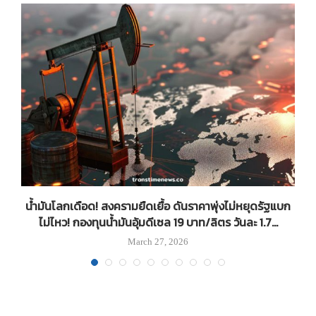
น้ำมันโลกเดือด! สงครามยืดเยื้อ ดันราคาพุ่งไม่หยุดรัฐแบก
ไม่ไหว! กองทุนน้ำมันอุ้มดีเซล 19 บาท/ลิตร วันละ 1.7...
March 27, 2026