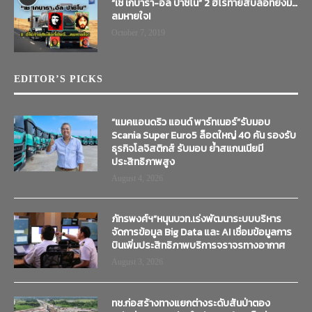
“เช เกบารา-อัล ปาชิโน” 2 ฮีโร่ท้ายสิบล้อที่ยังมี…
ลมหายใจ!
October 7, 2019
EDITOR’S PICKS
“แมคแอนดริว แอนด์ พาร์ทเนอร์”รับมอบ
Scania Super Euro5 ล็อตใหญ่ 40 คัน รองรับ
ธุรกิจโลจิสติกส์ รับมอบ ย้ำสแกนเนียมี
ประสิทธิภาพสูง
August 4, 2026
ภัทรพงศ์ฯ”หนุนบวท.เร่งพัฒนาระบบบริหาร
จัดการข้อมูล Big Data และ AI เชื่อมข้อมูลการ
บินเพิ่มประสิทธิภาพบริการจราจรทางอากาศ
August 3, 2026
ทช.ก่อสร้างทางแยกต่างระดับสันป่าตอง