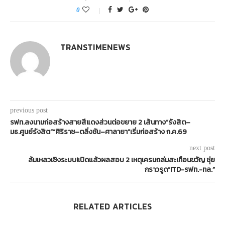
0
TRANSTIMENEWS
previous post
รฟท.ลงนามก่อสร้างสายสีแดงส่วนต่อขยาย 2 เส้นทาง“รังสิต–
มธ.ศูนย์รังสิต”“ศิริราช–ตลิ่งชัน–ศาลายา”เริ่มก่อสร้าง ก.ค.69
next post
ล้มเหลวเชิงระบบ!เปิดแล้วผลสอบ 2 เหตุเครนถล่มสะเทือนขวัญ ชุ่ย
กราวรูด“ITD-รฟท.-ทล.”
RELATED ARTICLES