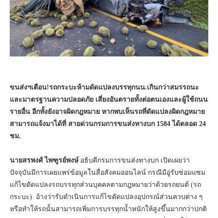
ขนส่งฯเตือน
!
รถกระบะห้ามดัดแปลงบรรทุกนน.เกินกว่าสมรรถนะ
และมาตรฐานความปลอดภัย เสี่ยงอันตรายทั้งต่อตนเองและผู้ใช้ถนน
รายอื่น
อีกทั้งยังอาจผิดกฎหมาย หากพบเห็นรถที่ดัดแปลงผิดกฎหมาย
สามารถแจ้งมาได้ที่ สายด่วนกรมการขนส่งทางบก 1584 ได้ตลอด 24
ชม.
นายสรพงศ์ ไพฑูรย์พงษ์
อธิบดีกรมการขนส่งทางบก เปิดเผยว่า
ปัจจุบันมีการเผยแพร่ข้อมูลในสื่อสังคมออนไลน์ กรณีมีอู่รับซ่อมแซม
แก้ไขดัดแปลงรถบรรทุกส่วนบุคคลตามกฎหมายว่าด้วยรถยนต์ (รถ
กระบะ) อ้างว่ารับดำเนินการแก้ไขดัดแปลงอุปกรณ์ส่วนควบต่าง ๆ
หรือทำให้รถนั้นสามารถเพิ่มการบรรทุกน้ำหนักให้สูงขึ้นมากกว่าปกติ