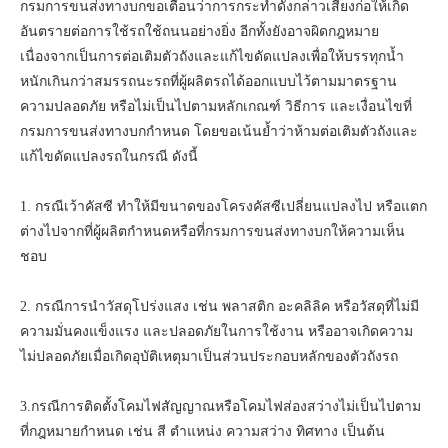
กรมการขนส่งทางบกขอเตือนว่าการกระทำดังกล่าวเสี่ยงก่อให้เกิด
อันตรายต่อการใช้รถใช้ถนนอย่างยิ่ง อีกทั้งยังอาจผิดกฎหมาย
เนื่องจากเป็นการต่อเติมตัวถังและแก้ไขดัดแปลงเพื่อให้บรรทุกน้ำ
หนักเกินกว่าสมรรถนะรถที่ผู้ผลิตรถได้ออกแบบไว้ตามมาตรฐาน
ความปลอดภัย หรือไม่เป็นไปตามหลักเกณฑ์ วิธีการ และเงื่อนไขที่
กรมการขนส่งทางบกกำหนด โดยขอเน้นย้ำว่าห้ามต่อเติมตัวถังและ
แก้ไขดัดแปลงรถในกรณี ดังนี้
1. กรณีเว้าคัสซี ทำให้มีขนาดของโครงคัสซีเปลี่ยนแปลงไป หรือแตก
ต่างไปจากที่ผู้ผลิตกำหนดหรือที่กรมการขนส่งทางบกให้ความเห็น
ชอบ
2. กรณีการนำวัสดุโปร่งแสง เช่น พลาสติก อะคลิลิค หรือวัสดุที่ไม่มี
ความมั่นคงแข็งแรง และปลอดภัยในการใช้งาน หรืออาจเกิดความ
ไม่ปลอดภัยเมื่อเกิดอุบัติเหตุมาเป็นส่วนประกอบหลักของตัวถังรถ
3.กรณีการติดตั้งโคมไฟสัญญาณหรือโคมไฟส่องสว่างไม่เป็นไปตาม
ที่กฎหมายกำหนด เช่น สี ตำแหน่ง ความสว่าง ทิศทาง เป็นต้น