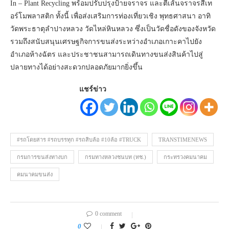
In – Plant Recycling พร้อมปรับปรุงป้ายจราจร และตีเส้นจราจรสีเท
อร์โมพลาสติก ทั้งนี้ เพื่อส่งเสริมการท่องเที่ยวเชิง พุทธศาสนา อาทิ
วัดพระธาตุลำปางหลวง วัดไหล่หินหลวง ซึ่งเป็นวัดชื่อดังของจังหวัด
รวมถึงสนับสนุนเศรษฐกิจการขนส่งระหว่างอำเภอเกาะคาไปยัง
อำเภอห้างฉัตร และประชาชนสามารถเดินทางขนส่งสินค้าไปสู่
ปลายทางได้อย่างสะดวกปลอดภัยมากยิ่งขึ้น
แชร์ข่าว
#รถโดยสาร #รถบรรทุก #รถสิบล้อ #10ล้อ #TRUCK
TRANSTIMENEWS
กรมการขนส่งทางบก
กรมทางหลวงชนบท (ทช.)
กระทรวงคมนาคม
คมนาคมขนส่ง
0 comment
0