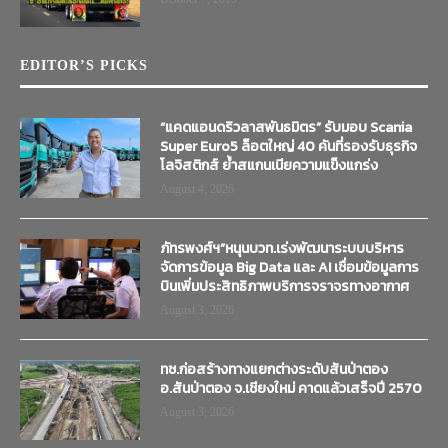
EDITOR’S PICKS
“แคดแอนดริวลาสพันธมิตร” รับมอบ Scania
Super Euro5 ล็อตใหญ่ 40 คันที่รองรับธุรกิจ
โลจิสติกส์ ย้ำสแกนเนียความแข็งแกร่ง
August 4, 2026
ภัทรพงศ์ฯ”หนุนบวท.เร่งพัฒนาระบบบริหาร
จัดการข้อมูล Big Data และ AI เชื่อมข้อมูลการ
บินเพิ่มประสิทธิภาพบริการจราจรทางอากาศ
August 3, 2026
ทช.ก่อสร้างทางแยกต่างระดับสันป่าตอง
อ.สันป่าตอง จ.เชียงใหม่ คาดแล้วเสร็จปี 2570
August 3, 2026