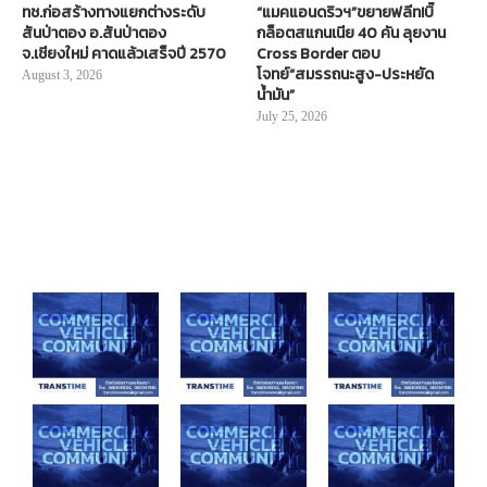
ทช.ก่อสร้างทางแยกต่างระดับ
“แมคแอนดริวฯ”ขยายฟลีท!บิ๊
สันป่าตอง อ.สันป่าตอง
กล็อตสแกนเนีย 40 คัน ลุยงาน
จ.เชียงใหม่ คาดแล้วเสร็จปี 2570
Cross Border ตอบ
โจทย์“สมรรถนะสูง-ประหยัด
August 3, 2026
น้ำมัน”
July 25, 2026