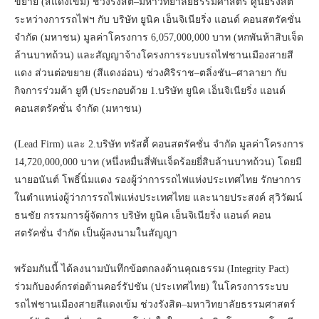
ขยาย (สีแดงเข้ม) ช่วงรังสิต–มหาวิทยาลัยธรรมศาสตร์ ศูนย์รังสิต
ระหว่างการรถไฟฯ กับ บริษัท ยูนิค เอ็นจิเนียริ่ง แอนด์ คอนสตรัคชั่น
จำกัด (มหาชน) มูลค่าโครงการ 6,057,000,000 บาท (หกพันห้าสิบเจ็ด
ล้านบาทถ้วน) และสัญญาจ้างโครงการระบบรถไฟชานเมืองสายสี
แดง ส่วนต่อขยาย (สีแดงอ่อน) ช่วงศิริราช–ตลิ่งชัน–ศาลายา กับ
กิจการร่วมค้า ยูที (ประกอบด้วย 1.บริษัท ยูนิค เอ็นจิเนียริ่ง แอนด์
คอนสตรัคชั่น จำกัด (มหาชน)
(Lead Firm) และ 2.บริษัท ทรัสตี้ คอนสตรัคชั่น จำกัด มูลค่าโครงการ
14,720,000,000 บาท (หนึ่งหมื่นสี่พันเจ็ดร้อยยี่สิบล้านบาทถ้วน) โดยมี
นายอนันต์ โพธิ์นิ่มแดง รองผู้ว่าการรถไฟแห่งประเทศไทย รักษาการ
ในตำแหน่งผู้ว่าการรถไฟแห่งประเทศไทย และนายประสงค์ สุวิวัฒน์
ธนชัย กรรมการผู้จัดการ บริษัท ยูนิค เอ็นจิเนียริ่ง แอนด์ คอน
สตรัคชั่น จำกัด เป็นผู้ลงนามในสัญญา
พร้อมกันนี้ ได้ลงนามบันทึกข้อตกลงด้านคุณธรรม (Integrity Pact)
ร่วมกับองค์กรต่อต้านคอร์รัปชัน (ประเทศไทย) ในโครงการระบบ
รถไฟชานเมืองสายสีแดงเข้ม ช่วงรังสิต–มหาวิทยาลัยธรรมศาสตร์