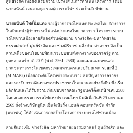
ศูนย์รังสิต เพื่อส่งเสริมความโปร่งใสในการดำเนินโครงการ โดยมี
นายอนันต์ เจนงามกุล รองผู้การรถไฟฯ ร่วมเป็นสักขีพยาน
นายอนันต์ โพธิ์นิ่มแดง
รองผู้ว่าการรถไฟแห่งประเทศไทย รักษาการ
ในตำแหน่งผู้ว่าการรถไฟแห่งประเทศไทย กล่าวว่า โครงการระบบ
รถไฟชานเมืองสายสีแดงส่วนต่อขยาย ช่วงรังสิต–มหาวิทยาลัย
ธรรมศาสตร์ ศูนย์รังสิต และช่วงศิริราช–ตลิ่งชัน–ศาลายา ถือเป็น
ส่วนหนึ่งของนโยบายพัฒนาระบบขนส่งทางรางของภาครัฐ ตาม
ยุทธศาสตร์ชาติ 20 ปี (พ.ศ. 2561–2580) และแผนแม่บทขนส่ง
มวลชนทางรางในเขตกรุงเทพมหานครและปริมณฑล ระยะที่ 2
(M‑MAP2) เพื่อยกระดับโครงข่ายระบบราง ลดปัญหาการจราจร
และรองรับการเดินทางของประชาชนในอนาคตอย่างยั่งยืน ซึ่งเริ่ม
ผลักดันและได้รับความเห็นชอบจากคณะรัฐมนตรีตั้งแต่ปี พ.ศ. 2568
โดยคณะกรรมการรถไฟแห่งประเทศไทย มีมติเมื่อวันที่ 29 มกราคม
2569 สั่งจ้างบริษัทยูนิค เอ็นจิเนียริ่ง แอนด์ คอนสตรัคชั่น จำกัด
(มหาชน) ให้ดำเนินการก่อสร้างโครงการระบบรถไฟชานเมือง
สายสีแดงเข้ม ช่วงรังสิต–มหาวิทยาลัยธรรมศาสตร์ ศูนย์รังสิต และ