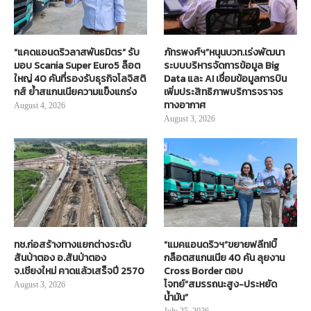
“แคดแอนดริวลาสพันธมิตร” รับ
ภัทรพงศ์ฯ”หนุนบวท.เร่งพัฒนา
มอบ Scania Super Euro5 ล็อต
ระบบบริหารจัดการข้อมูล Big
ใหญ่ 40 คันที่รองรับธุรกิจโลจิสติ
Data และ AI เชื่อมข้อมูลการบิน
กส์ ย้ำสแกนเนียความแข็งแกร่ง
เพิ่มประสิทธิภาพบริการจราจร
ทางอากาศ
August 4, 2026
August 3, 2026
ทช.ก่อสร้างทางแยกต่างระดับ
“แมคแอนดริวฯ”ขยายฟลีท!บิ๊
สันป่าตอง อ.สันป่าตอง
กล็อตสแกนเนีย 40 คัน ลุยงาน
จ.เชียงใหม่ คาดแล้วเสร็จปี 2570
Cross Border ตอบ
โจทย์“สมรรถนะสูง-ประหยัด
August 3, 2026
น้ำมัน”
July 25, 2026