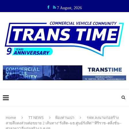
7 August, 2026
Home
TT NEWS
ฟ้องท่านเปา
รฟท.ลงนามก่อสร้าง
สายสีแดงส่วนต่อขยาย 2 เส้นทาง“รังสิต–มธ.ศูนย์รังสิต”“ศิริราช–ตลิ่งชัน–
ศาลายา”เริ่มก่อสร้าง ก.ค.69