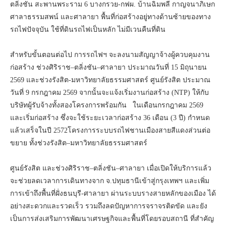
ตลิ่งชัน สะพานพระราม 6 บางกรวย-กฟผ. บ้านฉิมพลี กาญจนาภิเษก
ศาลาธรรมสพน์ และศาลายา พื้นที่ก่อสร้างอยู่ทางด้านซ้ายของทาง
รถไฟปัจจุบัน ใช้ที่ดินรถไฟเป็นหลัก ไม่มีเวนคืนที่ดิน
สำหรับขั้นตอนต่อไป การรถไฟฯ จะลงนามสัญญาจ้างผู้ควบคุมงาน
ก่อสร้าง ช่วงศิริราช–ตลิ่งชัน–ศาลายา ประมาณวันที่ 15 มิถุนายน
2569 และช่วงรังสิต-มหาวิทยาลัยธรรมศาสตร์ ศูนย์รังสิต ประมาณ
วันที่ 9 กรกฎาคม 2569 จากนั้นจะแจ้งเริ่มงานก่อสร้าง (NTP) ให้กับ
บริษัทผู้รับจ้างทั้งสองโครงการพร้อมกัน ในเดือนกรกฎาคม 2569
และเริ่มก่อสร้าง ซึ่งจะใช้ระยะเวลาก่อสร้าง 36 เดือน (3 ปี) กำหนด
แล้วเสร็จในปี 2572โครงการระบบรถไฟชานเมืองสายสีแดงส่วนต่อ
ขยาย ทั้งช่วงรังสิต–มหาวิทยาลัยธรรมศาสตร์
ศูนย์รังสิต และช่วงศิริราช–ตลิ่งชัน–ศาลายา เมื่อเปิดให้บริการแล้ว
จะช่วยลดเวลาการเดินทางจาก จ.ปทุมธานีเข้าสู่กรุงเทพฯ และเพิ่ม
การเข้าถึงพื้นที่ฝั่งธนบุรี-ศาลายา ผ่านระบบรางสายหลักของเมือง ได้
อย่างสะดวกและรวดเร็ว รวมถึงลดปัญหาการจราจรติดขัด และยัง
เป็นการส่งเสริมการพัฒนาเศรษฐกิจและพื้นที่โดยรอบสถานี ที่สำคัญ