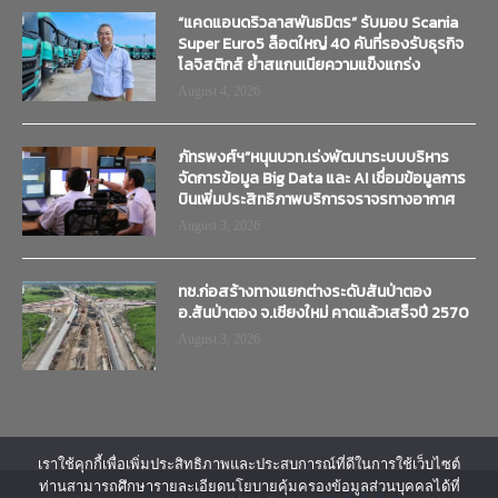
“แคดแอนดริวลาสพันธมิตร” รับมอบ Scania
Super Euro5 ล็อตใหญ่ 40 คันที่รองรับธุรกิจ
โลจิสติกส์ ย้ำสแกนเนียความแข็งแกร่ง
August 4, 2026
ภัทรพงศ์ฯ”หนุนบวท.เร่งพัฒนาระบบบริหาร
จัดการข้อมูล Big Data และ AI เชื่อมข้อมูลการ
บินเพิ่มประสิทธิภาพบริการจราจรทางอากาศ
August 3, 2026
ทช.ก่อสร้างทางแยกต่างระดับสันป่าตอง
อ.สันป่าตอง จ.เชียงใหม่ คาดแล้วเสร็จปี 2570
August 3, 2026
เราใช้คุกกี้เพื่อเพิ่มประสิทธิภาพและประสบการณ์ที่ดีในการใช้เว็บไซต์
ท่านสามารถศึกษารายละเอียดนโยบายคุ้มครองข้อมูลส่วนบุคคลได้ที่