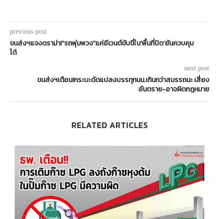
previous post
ขนส่งฯแจงดราม่า!“รถพุ่มพวง”แค่อีเวนต์ขับขี่ใน‘พื้นที่ปิด’ยันควบคุม
ได้
next post
ขนส่งฯเตือน!กระบะดัดแปลงบรรทุกนน.เกินกว่าสมรรถนะ เสี่ยง
อันตราย-อาจผิดกฎหมาย
RELATED ARTICLES