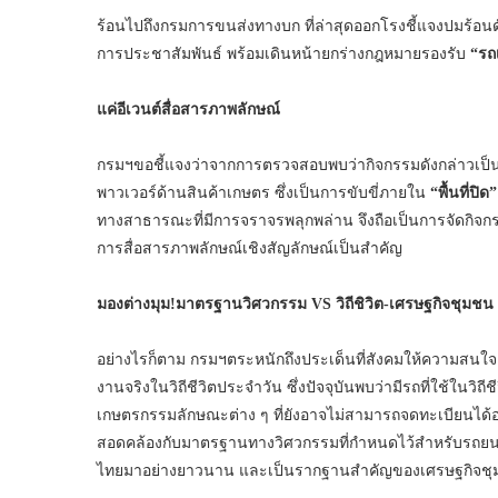
ร้อนไปถึงกรมการขนส่งทางบก ที่ล่าสุดออกโรงชี้แจงปมร้อนดังก
การประชาสัมพันธ์ พร้อมเดินหน้ายกร่างกฎหมายรองรับ
“รถ
แค่อีเวนต์สื่อสารภาพลักษณ์
กรมฯขอชี้แจงว่าจากการตรวจสอบพบว่ากิจกรรมดังกล่าวเป็น
พาวเวอร์ด้านสินค้าเกษตร ซึ่งเป็นการขับขี่ภายใน
“พื้นที่ปิด
ทางสาธารณะที่มีการจราจรพลุกพล่าน จึงถือเป็นการจัดกิจกร
การสื่อสารภาพลักษณ์เชิงสัญลักษณ์เป็นสำคัญ
มองต่างมุม
!
มาตรฐานวิศวกรรม
VS
วิถีชิวิต-เศรษฐกิจชุมชน
อย่างไรก็ตาม กรมฯตระหนักถึงประเด็นที่สังคมให้ความสน
งานจริงในวิถีชีวิตประจำวัน ซึ่งปัจจุบันพบว่ามีรถที่ใช้ในว
เกษตรกรรมลักษณะต่าง ๆ ที่ยังอาจไม่สามารถจดทะเบียนได้อย
สอดคล้องกับมาตรฐานทางวิศวกรรมที่กำหนดไว้สำหรับรถยนต์ทั่
ไทยมาอย่างยาวนาน และเป็นรากฐานสำคัญของเศรษฐกิจชุมช