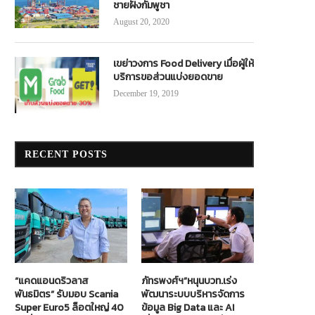
ชายฝั่งกัมพูชา
August 20, 2020
เขย่าวงการ Food Delivery เมื่อผู้ให้
บริการขอส่วนแบ่งยอดขาย
December 19, 2019
RECENT POSTS
“แคดแอนดริวลาส
ภัทรพงศ์ฯ”หนุนบวท.เร่ง
พันธมิตร” รับมอบ Scania
พัฒนาระบบบริหารจัดการ
Super Euro5 ล็อตใหญ่ 40
ข้อมูล Big Data และ AI