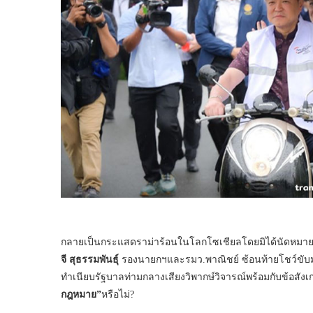
กลายเป็นกระแสดราม่าร้อนในโลกโซเชียลโดยมิได้นัดหมาย
จี สุธรรมพันธุ์
รองนายกฯและรมว.พาณิชย์ ซ้อนท้ายโชว์ขับม
ทำเนียบรัฐบาลท่ามกลางเสียงวิพากษ์วิจารณ์พร้อมกับข้อสั
กฎหมาย
”
หรือไม่?