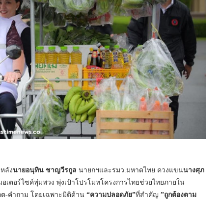
หลัง
นายอนุทิน ชาญวีรกูล
นายกฯและรมว.มหาดไทย ควงแขน
นางศุภ
อเตอร์ไซค์พุ่มพวง พุ่งเป้าโปรโมทโครงการไทยช่วยไทยภายใน
งเกต-คำถาม โดยเฉพาะมิติด้าน
“
ความปลอดภัย
”
ที่สำคัญ
”
ถูกต้องตาม