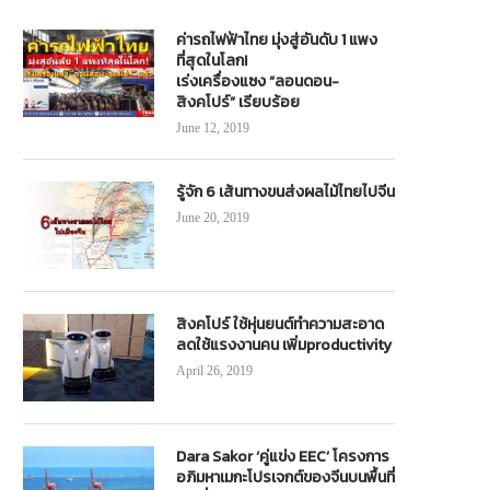
ค่ารถไฟฟ้าไทย มุ่งสู่อันดับ 1 แพง
ที่สุดในโลก!
เร่งเครื่องแซง “ลอนดอน-
สิงคโปร์” เรียบร้อย
June 12, 2019
รู้จัก 6 เส้นทางขนส่งผลไม้ไทยไปจีน
June 20, 2019
สิงคโปร์ ใช้หุ่นยนต์ทำความสะอาด
ท.ลดค่าธรรมเนียมท่าเรือระนอง พร้อม
ค่าตั๋วเครื่องบินแพง! “สุริยะ” สั่ง กพ
ลดใช้แรงงานคน เพิ่มproductivity
ร่วมพัฒนาระบบขนส่งปูนซิเมนต์
สรุปแนวทางลดด่วน
April 26, 2019
May 19, 2021
February 22, 2024
Dara Sakor ‘คู่แข่ง EEC’ โครงการ
อภิมหาเมกะโปรเจกต์ของจีนบนพื้นที่