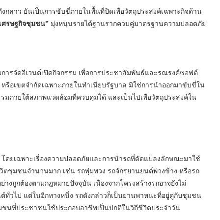
ล่าว ยันเป็นการขับขี่ภายในพื้นที่ปิดเพื่อวัตถุประสงค์เฉพาะกิจด้าน
เศรษฐกิจชุมชน”
มุ่งหนุนรายได้ฐานรากควบคู่มาตรฐานความปลอดภัย
การจัดอีเวนต์เปิดกิจกรรม เพื่อการประชาสัมพันธ์และรณรงค์ซอฟต์
”
หรือเขตจำกัดเฉพาะภายในทำเนียบรัฐบาล มิใช่การนำออกมาขับขี่ใน
รมภายใต้สภาพแวดล้อมที่ควบคุมได้ และเป็นไปเพื่อวัตถุประสงค์ใน
ใจ โดยเฉพาะเรื่องความปลอดภัยและการนำรถที่ดัดแปลงลักษณะมาใช้
ิถีชีวิตชุมชนจำนวนมาก เช่น รถพุ่มพวง รถจักรยานยนต์พ่วงข้าง หรือรถ
่างถูกต้องตามกฎหมายปัจจุบัน เนื่องจากโครงสร้างรถอาจยังไม่
วไป แต่ในอีกทางหนึ่ง รถดังกล่าวก็เป็นยานพาหนะที่อยู่คู่กับชุมชน
นที่ประชาชนใช้ประกอบอาชีพเป็นปกติในวิถีชีวิตประจำวัน