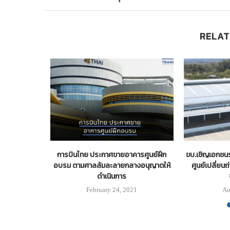
RELAT
ม่รอด! กทพ.ฟัน
การบินไทย ประกาศขายอาคารศูนย์ฝึก
ขบ.เชิญเอกชน
อบรม ตามศาลล้มละลายกลางอนุญาตให้
ศูนย์เปลี่ยน
ดำเนินการ
1
February 24, 2021
Au