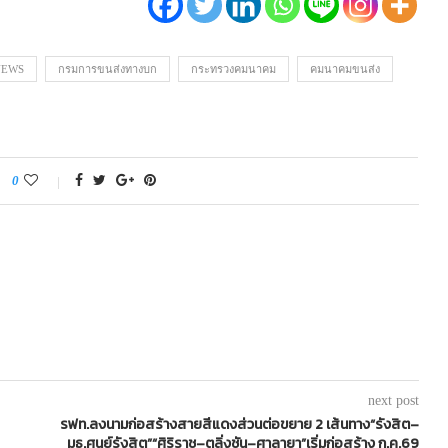
NEWS
กรมการขนส่งทางบก
กระทรวงคมนาคม
คมนาคมขนส่ง
0
next post
รฟท.ลงนามก่อสร้างสายสีแดงส่วนต่อขยาย 2 เส้นทาง“รังสิต–
มธ.ศูนย์รังสิต”“ศิริราช–ตลิ่งชัน–ศาลายา”เริ่มก่อสร้าง ก.ค.69