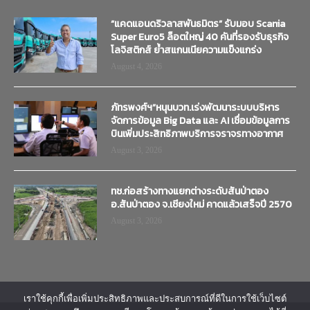
“แคดแอนดริวลาสพันธมิตร” รับมอบ Scania
Super Euro5 ล็อตใหญ่ 40 คันที่รองรับธุรกิจ
โลจิสติกส์ ย้ำสแกนเนียความแข็งแกร่ง
August 4, 2026
ภัทรพงศ์ฯ”หนุนบวท.เร่งพัฒนาระบบบริหาร
จัดการข้อมูล Big Data และ AI เชื่อมข้อมูลการ
บินเพิ่มประสิทธิภาพบริการจราจรทางอากาศ
August 3, 2026
ทช.ก่อสร้างทางแยกต่างระดับสันป่าตอง
อ.สันป่าตอง จ.เชียงใหม่ คาดแล้วเสร็จปี 2570
August 3, 2026
เราใช้คุกกี้เพื่อเพิ่มประสิทธิภาพและประสบการณ์ที่ดีในการใช้เว็บไซต์