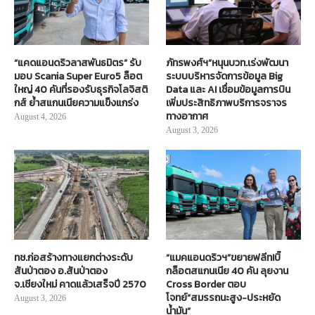
“แคดแอนดริวลาสพันธมิตร” รับ
ภัทรพงศ์ฯ”หนุนบวท.เร่งพัฒนา
มอบ Scania Super Euro5 ล็อต
ระบบบริหารจัดการข้อมูล Big
ใหญ่ 40 คันที่รองรับธุรกิจโลจิสติ
Data และ AI เชื่อมข้อมูลการบิน
กส์ ย้ำสแกนเนียความแข็งแกร่ง
เพิ่มประสิทธิภาพบริการจราจร
ทางอากาศ
August 4, 2026
August 3, 2026
ทช.ก่อสร้างทางแยกต่างระดับ
“แมคแอนดริวฯ”ขยายฟลีท!บิ๊
สันป่าตอง อ.สันป่าตอง
กล็อตสแกนเนีย 40 คัน ลุยงาน
จ.เชียงใหม่ คาดแล้วเสร็จปี 2570
Cross Border ตอบ
โจทย์“สมรรถนะสูง-ประหยัด
August 3, 2026
น้ำมัน”