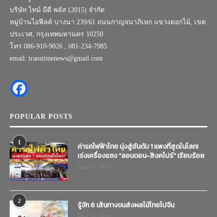
บริษัท ไทม์ มีดี พลัส (2015) จำกัด
หมู่บ้านไอฟีลด์ บางนา 239/61 ถนนกาญจนาภิเษก แขวงดอกไม้, เขต
ประเวศ, กรุงเทพมหานคร 10250
โทร.086-910-9026 , 081-234-7985
email: transtimenews@gmail.com
POPULAR POSTS
1
ค่ารถไฟฟ้าไทย มุ่งสู่อันดับ 1 แพงที่สุดในโลก!
เร่งเครื่องแซง “ลอนดอน-สิงคโปร์” เรียบร้อย
June 12, 2019
2
รู้จัก 6 เส้นทางขนส่งผลไม้ไทยไปจีน
June 20, 2019