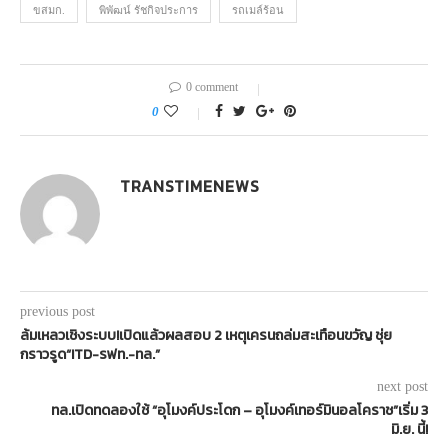
ขสมก.
พิพัฒน์ รัชกิจประการ
รถเมล์ร้อน
0 comment
0
TRANSTIMENEWS
previous post
ล้มเหลวเชิงระบบ!เปิดแล้วผลสอบ 2 เหตุเครนถล่มสะเทือนขวัญ ชุ่ย
กราวรูด“ITD-รฟท.-ทล.”
next post
ทล.เปิดทดลองใช้ “อุโมงค์ประโดก – อุโมงค์เทอร์มินอลโคราช”เริ่ม 3
มิ.ย. นี้!