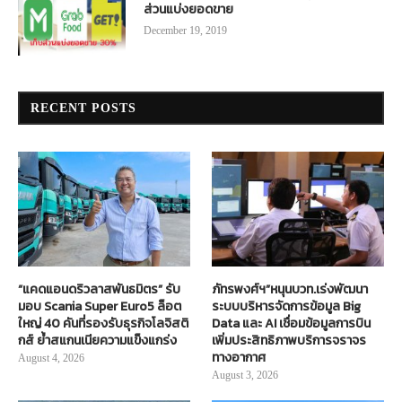
ส่วนแบ่งยอดขาย
December 19, 2019
RECENT POSTS
“แคดแอนดริวลาสพันธมิตร” รับ
ภัทรพงศ์ฯ”หนุนบวท.เร่งพัฒนา
มอบ Scania Super Euro5 ล็อต
ระบบบริหารจัดการข้อมูล Big
ใหญ่ 40 คันที่รองรับธุรกิจโลจิสติ
Data และ AI เชื่อมข้อมูลการบิน
กส์ ย้ำสแกนเนียความแข็งแกร่ง
เพิ่มประสิทธิภาพบริการจราจร
ทางอากาศ
August 4, 2026
August 3, 2026