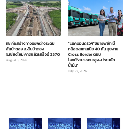
ทช.ก่อสร้างทางแยกต่างระดับ
“แมคแอนดริวฯ”ขยายฟลีท!บิ๊
สันป่าตอง อ.สันป่าตอง
กล็อตสแกนเนีย 40 คัน ลุยงาน
จ.เชียงใหม่ คาดแล้วเสร็จปี 2570
Cross Border ตอบ
โจทย์“สมรรถนะสูง-ประหยัด
August 3, 2026
น้ำมัน”
July 25, 2026