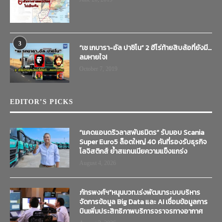
3
“เช เกบารา-อัล ปาชิโน” 2 ฮีโร่ท้ายสิบล้อที่ยังมี…
ลมหายใจ!
October 7, 2019
EDITOR’S PICKS
“แคดแอนดริวลาสพันธมิตร” รับมอบ Scania
Super Euro5 ล็อตใหญ่ 40 คันที่รองรับธุรกิจ
โลจิสติกส์ ย้ำสแกนเนียความแข็งแกร่ง
August 4, 2026
ภัทรพงศ์ฯ”หนุนบวท.เร่งพัฒนาระบบบริหาร
จัดการข้อมูล Big Data และ AI เชื่อมข้อมูลการ
บินเพิ่มประสิทธิภาพบริการจราจรทางอากาศ