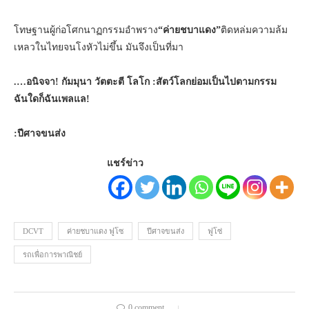
โทษฐานผู้ก่อโศกนาฏกรรมอำพราง
“ค่ายชบาแดง”
ติดหล่มความล้ม
เหลวในไทยจนโงหัวไม่ขึ้น มันจึงเป็นที่มา
.…อนิจจา! กัมมุนา วัตตะตี โลโก :สัตว์โลกย่อมเป็นไปตามกรรม
ฉันใดก็ฉันเพลแล!
:ปีศาจขนส่ง
แชร์ข่าว
DCVT
ค่ายชบาแดง ฟูโซ
ปีศาจขนส่ง
ฟูโซ่
รถเพื่อการพาณิชย์
0 comment