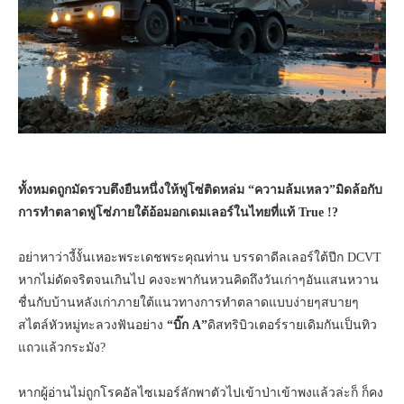
ทั้งหมดถูกมัดรวบตึงยืนหนึ่งให้ฟูโซ่ติดหล่ม “ความล้มเหลว”มิดล้อกับ
การทำตลาดฟูโซ่ภายใต้อ้อมอกเดมเลอร์ในไทยที่แท้ True !?
อย่าหาว่างี้งั้นเหอะพระเดชพระคุณท่าน บรรดาดีลเลอร์ใต้ปีก DCVT
หากไม่ดัดจริตจนเกินไป คงจะพากันหวนคิดถึงวันเก่าๆอันแสนหวาน
ชื่นกับบ้านหลังเก่าภายใต้แนวทางการทำตลาดแบบง่ายๆสบายๆ
สไตล์หัวหมู่ทะลวงฟันอย่าง
“บิ๊ก A”
ดิสทริบิวเตอร์รายเดิมกันเป็นทิว
แถวแล้วกระมัง?
หากผู้อ่านไม่ถูกโรคอัลไซเมอร์ลักพาตัวไปเข้าป่าเข้าพงแล้วล่ะก็ ก็คง