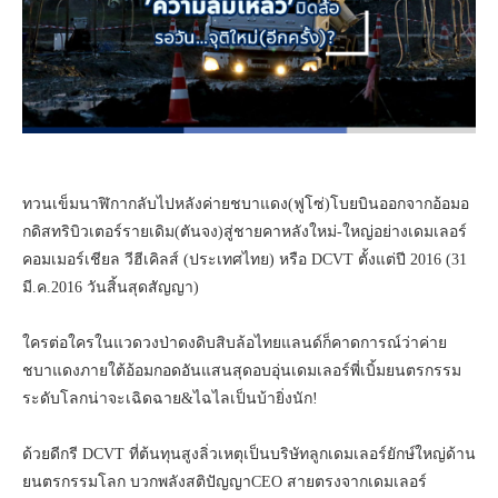
ทวนเข็มนาฬิกากลับไปหลังค่ายชบาแดง(ฟูโซ่)โบยบินออกจากอ้อมอ
กดิสทริบิวเตอร์รายเดิม(ตันจง)สู่ชายคาหลังใหม่-ใหญ่อย่างเดมเลอร์
คอมเมอร์เชียล วีฮีเคิลส์ (ประเทศไทย) หรือ DCVT ตั้งแต่ปี 2016 (31
มี.ค.2016 วันสิ้นสุดสัญญา)
ใครต่อใครในแวดวงป่าดงดิบสิบล้อไทยแลนด์ก็คาดการณ์ว่าค่าย
ชบาแดงภายใต้อ้อมกอดอันแสนสุดอบอุ่นเดมเลอร์พี่เบิ้มยนตรกรรม
ระดับโลกน่าจะเฉิดฉาย&ไฉไลเป็นบ้ายิ่งนัก!
ด้วยดีกรี DCVT ที่ต้นทุนสูงลิ่วเหตุเป็นบริษัทลูกเดมเลอร์ยักษ์ใหญ่ด้าน
ยนตรกรรมโลก บวกพลังสติปัญญาCEO สายตรงจากเดมเลอร์