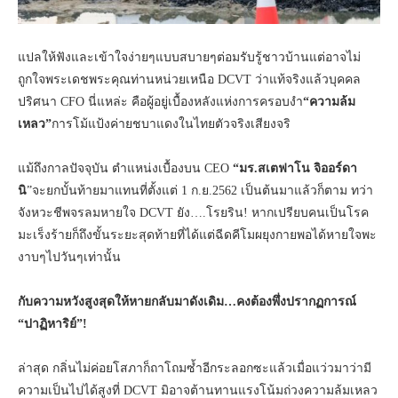
แปลให้ฟังและเข้าใจง่ายๆแบบสบายๆต่อมรับรู้ชาวบ้านแต่อาจไม่
ถูกใจพระเดชพระคุณท่านหน่วยเหนือ DCVT ว่าแท้จริงแล้วบุคคล
ปริศนา CFO นี่แหล่ะ คือผู้อยู่เบื้องหลังแห่งการครอบงำ
“ความล้ม
เหลว”
การโม้แป้งค่ายชบาแดงในไทยตัวจริงเสียงจริ
แม้ถึงกาลปัจจุบัน ตำแหน่งเบื้องบน CEO
“มร.สเตฟาโน จิออร์ดา
นิ
”จะยกบั้นท้ายมาแทนที่ตั้งแต่ 1 ก.ย.2562 เป็นต้นมาแล้วก็ตาม ทว่า
จังหวะชีพจรลมหายใจ DCVT ยัง….โรยริน! หากเปรียบคนเป็นโรค
มะเร็งร้ายก็ถึงขั้นระยะสุดท้ายที่ได้แต่ฉีดคีโมผยุงกายพอได้หายใจพะ
งาบๆไปวันๆเท่านั้น
กับความหวังสูงสุดให้หายกลับมาดังเดิม…คงต้องพึ่งปรากฏการณ์
“ปาฏิหาริย์”!
ล่าสุด กลิ่นไม่ค่อยโสภาก็ถาโถมซ้ำอีกระลอกซะแล้วเมื่อแว่วมาว่ามี
ความเป็นไปได้สูงที่ DCVT มิอาจต้านทานแรงโน้มถ่วงความล้มเหลว