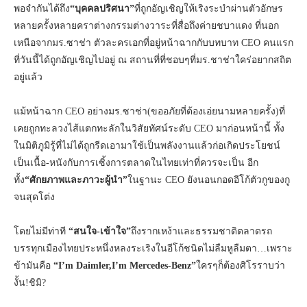
พอจำกันได้ถึง
“บุคคลปริศนา”
ที่ถูกอัญเชิญให้เริงระบำผ่านตัวอักษร
หลายครั้งหลายคราต่างกรรมต่างวาระที่สื่อถึงค่ายชบาแดง ที่นอก
เหนือจากมร.ซาช่า ตัวละครเอกที่อยู่หน้าฉากกับบทบาท CEO คนแรก
ที่วันนี้ได้ถูกอัญเชิญไปอยู่ ณ สถานที่ที่ชอบๆที่มร.ชาช่าใคร่อยากสถิต
อยู่แล้ว
แม้หน้าฉาก CEO อย่างมร.ซาช่า(ขออภัยที่ต้องเอ่ยนามหลายครั้ง)ที่
เคยถูกทะลวงไส้แตกทะลักในวิสัยทัศน์ระดับ CEO มาก่อนหน้านี้ ทั้ง
ในมิติภูมิรู้ที่ไม่ได้ถูกรีดเอามาใช้เป็นพลังงานแล้วก่อเกิดประโยชน์
เป็นเนื้อ-หนังกับการเซิ้งการตลาดในไทยเท่าที่ควรจะเป็น อีก
ทั้ง
“ศักยภาพและภาวะผู้นำ”
ในฐานะ CEO ยังนอนกอดอีโก้ตัวกูของกู
จนสุดโต่ง
โดยไม่มีท่าที
“สนใจ-เข้าใจ”
ถึงรากเหง้าและธรรมชาติตลาดรถ
บรรทุกเมืองไทยประหนึ่งหลงระเริงในอีโก้ชนิดไม่ลืมหูลืมตา…เพราะ
ข้ามันคือ
“I’m Daimler,I’m Mercedes-Benz”
ใครๆก็ต้องศิโรราบว่า
งั้น!ชิมิ?