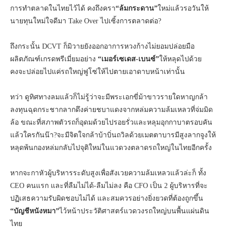
การทำตลาดในไทยไว้ได้ คงถึงครา
“ล้มกระดาน”
ใหม่แล้วรอวันให้
นายทุนใหม่ใจดีมา Take Over ไปเซิ้งการตลาดต่อ?
ถึงกระนั้น DCVT ก็มิวายยังออกอาการหวงก้างไม่ยอมปล่อยมือ
ผลิตภัณฑ์เกรดพรีเมี่ยมอย่าง
“เมอร์เซเดส-เบนซ์”
ให้หลุดไปด้วย
คงจะปล่อยไปแค่รถใหญ่ฟูโซ่ให้ไปตายเอาดาบหน้าเท่านั้น
ทว่า ดูทิศทางลมแล้วก็ไม่รู้ว่าจะมีพระเอกขี่ม้าขาวรายใดหาญกล้า
ลงทุนฉุดกระชากลากดึงค่ายชบาแดงจากหล่มความล้มเหลวที่จ่มมิด
ล้อ ขณะที่สภาพตัวรถก็อุดมด้วยไปรอยรั่วและหลุมอุกกาบาตรอบคัน
แล้วใครกันน๊า?จะมีจิตใจกล้าบ้าบิ่นถวิลด้วยเมตตาบารมีสูงลากจูงให้
หลุดพ้นกองหล่มกลับไปจุติใหม่ในแวดวงตลาดรถใหญ่ในไทยอีกครั้ง
หากจะกาหัวผู้บริหารระดับสูงเพื่อสังเวยความล้มเหลวแล้วล่ะก็ ทั้ง
CEO คนแรก และที่ลืมไม่ได้-ลืมไม่ลง คือ CFO เป็น 2 ผู้บริหารที่จะ
ปฏิเสธความรับผิดชอบไม่ได้ และสมควรอย่างยิ่งยวดที่ต้องถูกขึ้น
“บัญชีหนังหมา”
ไว้หน้าประวัติศาสตร์แวดวงรถใหญ่บนพื้นแผ่นดิน
ไทย