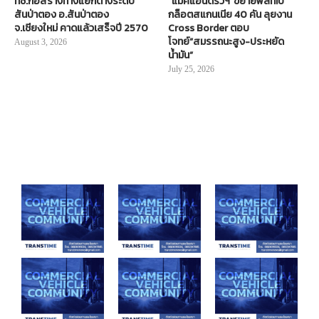
ทช.ก่อสร้างทางแยกต่างระดับ
“แมคแอนดริวฯ”ขยายฟลีท!บิ๊
สันป่าตอง อ.สันป่าตอง
กล็อตสแกนเนีย 40 คัน ลุยงาน
จ.เชียงใหม่ คาดแล้วเสร็จปี 2570
Cross Border ตอบ
โจทย์“สมรรถนะสูง-ประหยัด
August 3, 2026
น้ำมัน”
July 25, 2026