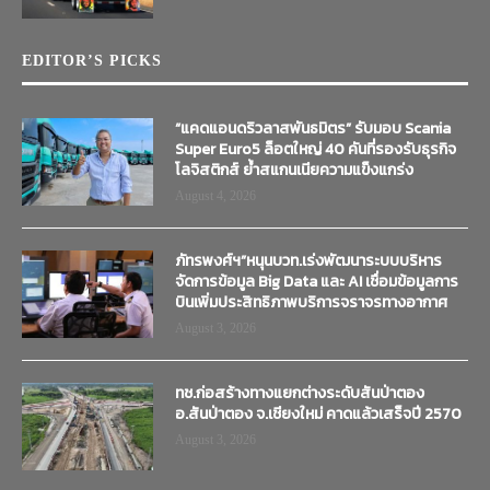
EDITOR’S PICKS
“แคดแอนดริวลาสพันธมิตร” รับมอบ Scania
Super Euro5 ล็อตใหญ่ 40 คันที่รองรับธุรกิจ
โลจิสติกส์ ย้ำสแกนเนียความแข็งแกร่ง
August 4, 2026
ภัทรพงศ์ฯ”หนุนบวท.เร่งพัฒนาระบบบริหาร
จัดการข้อมูล Big Data และ AI เชื่อมข้อมูลการ
บินเพิ่มประสิทธิภาพบริการจราจรทางอากาศ
August 3, 2026
ทช.ก่อสร้างทางแยกต่างระดับสันป่าตอง
อ.สันป่าตอง จ.เชียงใหม่ คาดแล้วเสร็จปี 2570
August 3, 2026