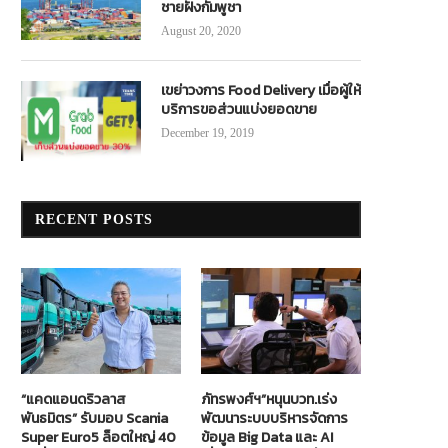
ชายฝั่งกัมพูชา
August 20, 2020
เขย่าวงการ Food Delivery เมื่อผู้ให้
บริการขอส่วนแบ่งยอดขาย
December 19, 2019
RECENT POSTS
“แคดแอนดริวลาส
ภัทรพงศ์ฯ”หนุนบวท.เร่ง
พันธมิตร” รับมอบ Scania
พัฒนาระบบบริหารจัดการ
Super Euro5 ล็อตใหญ่ 40
ข้อมูล Big Data และ AI