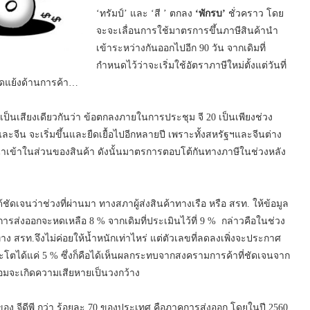
‘ทรัมป์’ และ ‘สี ’ ตกลง
‘พักรบ’
ชั่วคราว โดย
จะจะเลื่อนการใช้มาตรการขึ้นภาษีสินค้านำ
เข้าระหว่างกันออกไปอีก 90 วัน จากเดิมที่
กำหนดไว้ว่าจะเริ่มใช้อัตราภาษีใหม่ตั้งแต่วันที่
ขัดแย้งด้านการค้า…
็นเสียงเดียวกันว่า ข้อตกลงภายในการประชุม จี 20 เป็นเพียงช่วง
จีน จะเริ่มขึ้นและยืดเยื้อไปอีกหลายปี เพราะทั้งสหรัฐฯและจีนต่าง
ีนำเข้าในส่วนของสินค้า ดังนั้นมาตรการตอบโต้กันทางภาษีในช่วงหลัง
จนว่าช่วงที่ผ่านมา ทางสภาผู้ส่งสินค้าทางเรือ หรือ สรท. ให้ข้อมูล
่งออกจะหดเหลือ 8 % จากเดิมที่ประเมินไว้ที่ 9 % กล่าวคือในช่วง
 สรท.จึงไม่ค่อยให้น้ำหนักเท่าไหร่ แต่ตัวเลขที่ลดลงเพิ่งจะประกาศ
ะโตได้แค่ 5 % ซึ่งก็คือได้เห็นผลกระทบจากสงครามการค้าที่ชัดเจนจาก
่อมจะเกิดความเสียหายเป็นวงกว้าง
ตของ จีดีพี กว่า ร้อยละ 70 ของประเทศ คือภาคการส่งออก โดยในปี 2560