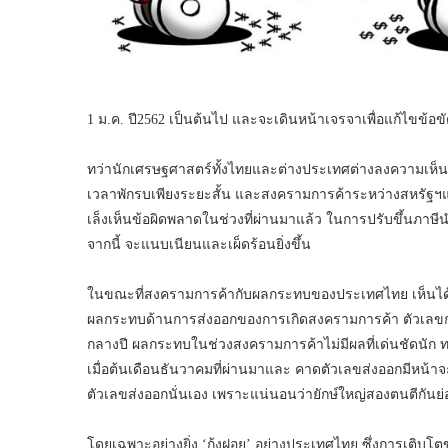
1 ม.ค. ปี2562 เป็นต้นไป และจะเดินหน้าเจรจาเพื่อแก้ไขข้อ
ทว่านักเศรษฐศาสตร์ทั้งไทยและต่างประเทศต่างลงความเห็นเป
เวลาพักรบเพียงระยะสั้น และสงครามการค้าระหว่างสหรัฐฯและ
เล็งเห็นข้อผิดพลาดในช่วงที่ผ่านมาแล้ว ในการปรับขึ้นภาษ
จากนี้ จะแนบเนียนและเผ็ดร้อนยิ่งขึ้น
ในขณะที่สงครามการค้ากับผลกระทบของประเทศไทย เห็นได้ชัดเ
ผลกระทบด้านการส่งออกของการเกิดสงครามการค้า ตัวเลขการส
กลางปี ผลกระทบในช่วงสงครามการค้าไม่มีผลที่เด่นชัดนัก ทาง
เมื่อต้นเดือนธันวาคมที่ผ่านมาและ คาดตัวเลขส่งออกมีหน้าจ
ตัวเลขส่งออกนั่นเอง เพราะแน่นอนว่ายักษ์ใหญ่สองตนตีกันย
โดยเฉพาะอย่างยิ่ง ‘กุ้งฝอย’ อย่างประเทศไทย ซึ่งการเติบโ