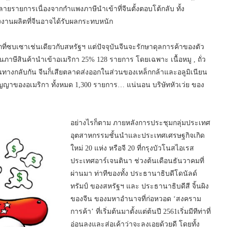
ายรายการเนื่องจากกำแพงภาษีนำเข้าที่จีนตั้งตอบโต้กลับ ทั้ง
โรงงานผลิตที่จีนอาจได้รับผลกระทบหนัก
ี่ซบเซาเช่นเดียวกับสหรัฐฯ แต่ปัจจุบันจีนจะรักษาดุลการค้าของตัว
าษีสินค้านำเข้าอเมริกา 25% 128 รายการ โดยเฉพาะ เนื้อหมู , ถั่ว
ในทางกลับกัน จีนก็เสียตลาดส่งออกในส่วนของเหล็กกล้าและอลูมิเนียน
ญาของอเมริกา ทั้งหมด 1,300 รายการ… แน่นอน บริษัทหัวเว่ย ของ
อย่างไรก็ตาม ภายหลังการประชุมกลุ่มประเทศ
อุตสาหกรรมชั้นนำและประเทศเศรษฐกิจเกิด
ใหม่ 20 แห่ง หรือจี 20 ที่กรุงบัวโนสไอเรส
ประเทศอาร์เจนตินา ช่วงต้นเดือนธันวาคมที่
ผ่านมา ท่าทีของทั้ง ประธานาธิบดีโดนัลด์
ทรัมป์ ของสหรัฐฯ และ ประธานาธิบดีสี จิ้นผิง
ของจีน ของมหาอำนาจที่ก่อหวอด ‘สงคราม
การค้า’ ที่เริ่มต้นมาตั้งแต่ต้นปี 2561เริ่มมีทีท่าที่
อ่อนลงและส่อเค้าว่าจะลงเอยด้วยดี โดยทั้ง