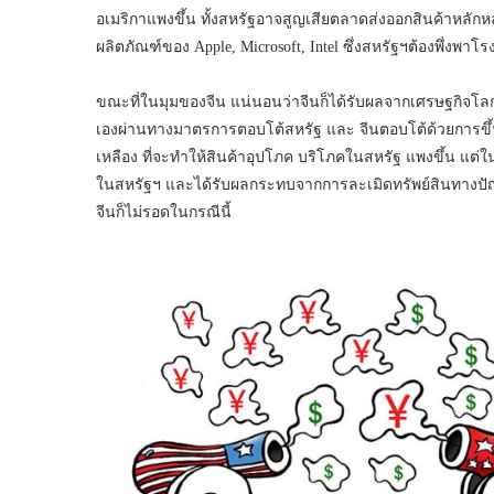
อเมริกาแพงขึ้น ทั้งสหรัฐอาจสูญเสียตลาดส่งออกสินค้าหลักหล
ผลิตภัณฑ์ของ Apple, Microsoft, Intel ซึ่งสหรัฐฯต้องพึ่งพา
ขณะที่ในมุมของจีน แน่นอนว่าจีนก็ได้รับผลจากเศรษฐกิจโลกท
เองผ่านทางมาตรการตอบโต้สหรัฐ และ จีนตอบโต้ด้วยการขึ้นภ
เหลือง ที่จะทำให้สินค้าอุปโภค บริโภคในสหรัฐ แพงขึ้น แต่
ในสหรัฐฯ และได้รับผลกระทบจากการละเมิดทรัพย์สินทางปัญ
จีนก็ไม่รอดในกรณีนี้