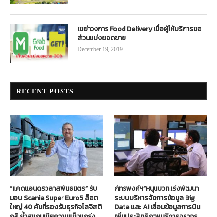
เขย่าวงการ Food Delivery เมื่อผู้ให้บริการขอ
ส่วนแบ่งยอดขาย
December 19, 2019
RECENT POSTS
“แคดแอนดริวลาสพันธมิตร” รับ
ภัทรพงศ์ฯ”หนุนบวท.เร่งพัฒนา
มอบ Scania Super Euro5 ล็อต
ระบบบริหารจัดการข้อมูล Big
ใหญ่ 40 คันที่รองรับธุรกิจโลจิสติ
Data และ AI เชื่อมข้อมูลการบิน
กส์ ย้ำสแกนเนียความแข็งแกร่ง
เพิ่มประสิทธิภาพบริการจราจร