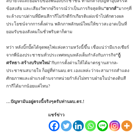
สบายใจและยอมรับของพี่น้องประชาชน ท่ามกลางปัญหาอุปสรรค
ข้อสงสัย และเสียงวิพากษ์วิจารณ์ว่าเป็นภารกิจสุดหิน
“ยากส์”
มากๆที่
จะล้างบาปด่านที่มีคนสีกากีไม่รักดีรักเกียรติแฝงเข้าไปตักตวงผล
ประโยชน์จากการตั้งด่าน พลิกภาพลักษณ์ใหม่ให้ขาวสะอาดเป็นที่
ยอมรับของสังคมในชั่วพริบตาก็ตาม
ทว่า หลังบิ๊กปั๊ดได้จุดพลุไฟแห่งความหวังนี้ขึ้น เชื่อแน่ว่ามีแรงเชียร์
จากพี่น้องประชาชนทั่วประเทศหนุนหลังเต็มกำลังกับภารกิจ
“กู้
ศรัทธา-สร้างบริบทใหม่
”กับการตั้งด่านให้ได้มาตรฐานสากล-
ประชาชนสบายใจ ก็อยู่ที่ท่านผบ.ตร.เองแหล่ะว่าจะสามารถสำแดง
ศักยภาพและฝ่าแรงต้านจากหน่วยกำลังไม่ทราบฝ่ายในป่าดงดิบสี
กากีได้มากน้อยแค่ไหน?
…ปัญหามันอยู่ตรงนี้จริงๆครับท่านผบ.ตร.!
แชร์ข่าว