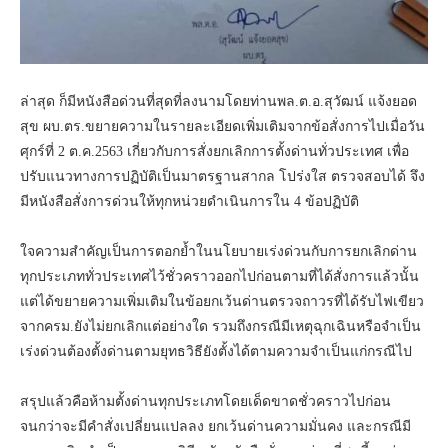
ล่าสุด ก็มีหนังสือด่วนที่สุดที่ลงนามโดยท่านพล.ต.อ.สุวัฒน์ แจ้งยอด
สุข ผบ.ตร.ขยายความในรายละเอียดเพิ่มเติมจากข้อสั่งการไปเมื่อวัน
ศุกร์ที่ 2 ต.ค.2563 เกี่ยวกับการสั่งยกเลิกการตั้งด่านทั่วประเทศ เพื่อ
ปรับแนวทางการปฏิบัติเป็นมาตรฐานสากล โปร่งใส ตรวจสอบได้ จึง
มีหนังสือสั่งการด่วนให้ทุกหน่วยดำเนินการใน 4 ข้อปฏิบัติ
ใจความสำคัญเป็นการตอกย้ำในนโยบายเร่งด่วนกับการยกเลิกด่าน
ทุกประเภททั่วประเทศไว้ชั่วคราวออกไปก่อนตามที่ได้สั่งการแล้วนั้น
แต่ได้ขยายความเพิ่มเติมในข้อยกเว้นด่านตรวจถาวรที่ได้รับไฟเขียว
จากครม.ยังไม่ยกเลิกแต่อย่างใด รวมถึงกรณีมีเหตุฉุกเฉินหรือจำเป็น
เร่งด่วนต้องตั้งด่านตามยุทธวิธียังตั้งได้ตามความจำเป็นแก่กรณีไป
สรุปแล้วคือห้ามตั้งด่านทุกประเภทโดยเด็ดขาดชั่วคราวไปก่อน
จนกว่าจะมีคำสั่งเปลี่ยนแปลลง ยกเว้นด่านความมั่นคง และกรณีมี