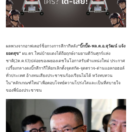
ผลพวงจากอาฟเตอร์ช็อกวงการสีกากีหลัง
“บิ๊กปั๊ด-พล.ต.อ.สุวัฒน์ แจ้ง
ยอดสุข”
ผบ.ตร.ใหม่บ้ายแดงได้ถือฤกษ์งามยามดีวันศุกร์แห่ง
ชาติ(2ต.ค.63)ปล่อยของผยองเดชในโอกาสรับตำแหน่งใหม่ ประกาศ
เปรี้ยงกลางดงบิ๊กสีกากีให้ยกเลิกตั้งจุดสกัด-จุดตรวจ-ด่านแอลกอฮอล์
ทั่วประเทศ อ้างทนเสียงประชาชนร้องเรียนไม่ได้ หวังทบทวน
ใน“หลักเกณฑ์ใหม่”เพื่อตอบโจทย์ความโปร่งใสและเป็นที่สบายใจ
ของพี่น้องประชาชน