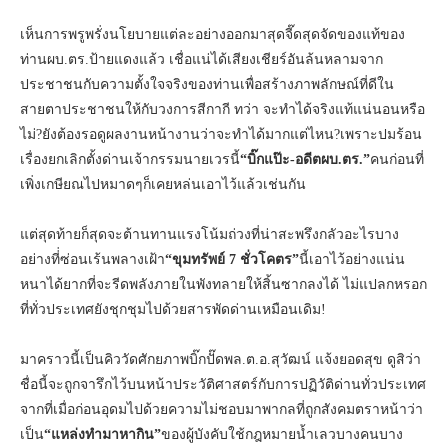
เห็นการพรูพรั่งนโยบายแต่ละอย่างออกมาสุดจี๊ดสุดจัดของแท้ของ
ท่านผบ.ตร.ป้ายแดงแล้ว เชื่อแน่ได้เสียงเชียร์อันล้นหลามจาก
ประชาชนกับความตั้งใจจริงของท่านเพื่อสร้างภาพลักษณ์ที่ดีใน
สายตาประชาชนให้กับวงการสีกากี ทว่า จะทำได้จริงแท้แน่นอนหรือ
ไม่?ยังต้องรอดูผลงานหน้างานว่าจะทำได้มากแต่ไหน?เพราะปมร้อน
เรื่องยกเลิกตั้งด่านเจ้ากรรมนายเวรนี้
“บิ๊กแป๊ะ-อดีตผบ.ตร.”
คนก่อนที่
เพิ่งเกษียณไปหมาดๆก็เคยหล่นเอาไว้แล้วเช่นกัน
แต่สุดท้ายก็สุดจะต้านทานแรงโน้มถ่วงที่น่าสะพรึงกลัวอะไรบาง
อย่างที่่ซ่อนเร้นพลางเฝ้า
“ขุมทรัพย์ 7 ชั่วโคตร”
นี้เอาไว้อย่างแน่น
หนาได้ยากที่จะรีดพลังภายในพังทลายให้สิ้นซากลงได้ ไม่แปลกหรอก
ที่ทั่วประเทศยังชุกชุมไปด้วยสารพัดด่านเหมือนเดิม!
มาคราวนี้เป็นคิววัดศักยภาพบิ๊กปั๊ดพล.ต.อ.สุวัฒน์ แจ้งยอดสุข ดูสิว่า
ชื่อนี้จะถูกจารึกไว้บนหน้าประวัติศาสตร์กับการปฏิวัติด่านทั่วประเทศ
จากที่เมื่อก่อนอุดมไปด้วยความไม่ชอบมาพากลที่ถูกสังคมตราหน้าว่า
เป็น
“แหล่งทำมาหากิน”
ของผู้บังคับใช้กฎหมายน้ำเลวบางคนบาง