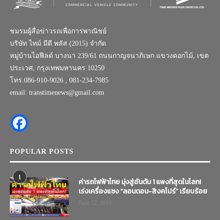
ชมรมผู้สื่อข่าวรถเพื่อการพาณิชย์
บริษัท ไทม์ มีดี พลัส (2015) จำกัด
หมู่บ้านไอฟีลด์ บางนา 239/61 ถนนกาญจนาภิเษก แขวงดอกไม้, เขต
ประเวศ, กรุงเทพมหานคร 10250
โทร.086-910-9026 , 081-234-7985
email: transtimenews@gmail.com
POPULAR POSTS
1
ค่ารถไฟฟ้าไทย มุ่งสู่อันดับ 1 แพงที่สุดในโลก!
เร่งเครื่องแซง “ลอนดอน-สิงคโปร์” เรียบร้อย
June 12, 2019