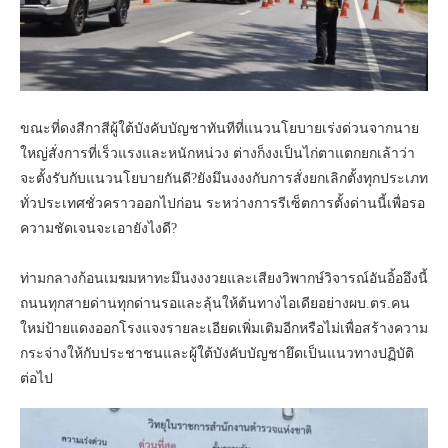
ขณะที่ดงสีกาสีผู้ใต้บังคับบัญชาทันทีที่แนวนโยบายเร่งด่วนจากนาย
ใหญ่สั่งการที่เร็วแรงและหนักหน่วง ต่างก็งงเป็นไก่ตาแตกยกเล้าว่า
จะตั้งรับกับแนวนโยบายกันดี?ยังมึนงงงกับการสั่งยกเลิกตั้งทุกประเภท
ทั่วประเทศชั่วคราวออกไปก่อน ระหว่างการรีเซ็ตการตั้งด่านนี้เพื่อรอ
ความชัดเจนจะเอายังไงดี?
ท่ามกลางก้อนเมฆมหาทะมึนงงงวยและเสียงวิพากษ์วิจารณ์อันอิ้ออึงนี้
ถนนทุกสายด่านทุกด่านรอและลุ้นให้ต้นทางไอเดียอย่างผบ.ตร.คน
ใหม่ป้ายแดงออกโรงแจงรายละเอียดเพิ่มเติมอีกหรือไม่เพื่อสร้างความ
กระจ่างให้กับประชาชนและผู้ใต้บังคับบัญชายึดเป็นแนวทางปฏิบัติ
ต่อไป