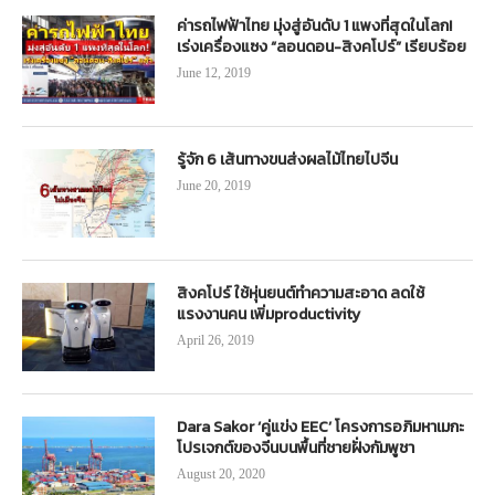
ค่ารถไฟฟ้าไทย มุ่งสู่อันดับ 1 แพงที่สุดในโลก!
เร่งเครื่องแซง “ลอนดอน-สิงคโปร์” เรียบร้อย
June 12, 2019
รู้จัก 6 เส้นทางขนส่งผลไม้ไทยไปจีน
June 20, 2019
สิงคโปร์ ใช้หุ่นยนต์ทำความสะอาด ลดใช้
แรงงานคน เพิ่มproductivity
April 26, 2019
Dara Sakor ‘คู่แข่ง EEC’ โครงการอภิมหาเมกะ
โปรเจกต์ของจีนบนพื้นที่ชายฝั่งกัมพูชา
August 20, 2020