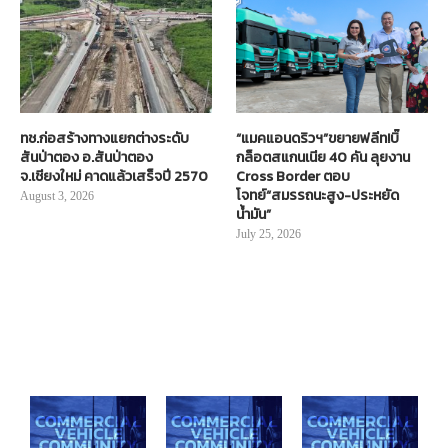
ทช.ก่อสร้างทางแยกต่างระดับ
“แมคแอนดริวฯ”ขยายฟลีท!บิ๊
สันป่าตอง อ.สันป่าตอง
กล็อตสแกนเนีย 40 คัน ลุยงาน
จ.เชียงใหม่ คาดแล้วเสร็จปี 2570
Cross Border ตอบ
โจทย์“สมรรถนะสูง-ประหยัด
August 3, 2026
น้ำมัน”
July 25, 2026