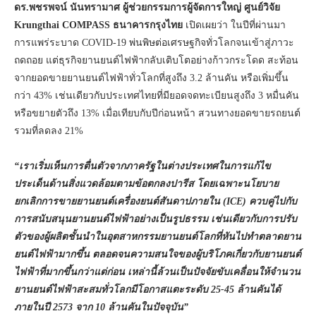
ดร.พชรพจน์ นันทรามาศ ผู้ช่วยกรรมการผู้จัดการใหญ่ ศูนย์วิจัย
Krungthai COMPASS
ธนาคารกรุงไทย
เปิดเผยว่า ในปีที่ผ่านมา
การแพร่ระบาด COVID-19 พ่นพิษต่อเศรษฐกิจทั่วโลกจนเข้าสู่ภาวะ
ถดถอย แต่ธุรกิจยานยนต์ไฟฟ้ากลับเติบโตอย่างก้าวกระโดด สะท้อน
จากยอดขายยานยนต์ไฟฟ้าทั่วโลกที่สูงถึง 3.2 ล้านคัน หรือเพิ่มขึ้น
กว่า 43% เช่นเดียวกับประเทศไทยที่มียอดจดทะเบียนสูงถึง 3 หมื่นคัน
หรือขยายตัวถึง 13% เมื่อเทียบกับปีก่อนหน้า สวนทางยอดขายรถยนต์
รวมที่ลดลง 21%
“เราเริ่มเห็นการตื่นตัวจากภาครัฐในต่างประเทศในการแก้ไข
ประเด็นด้านสิ่งแวดล้อมตามข้อตกลงปารีส โดยเฉพาะนโยบาย
ยกเลิกการขายยานยนต์เครื่องยนต์สันดาปภายใน (ICE)
ควบคู่ไปกับ
การสนับสนุนยานยนต์ไฟฟ้าอย่างเป็นรูปธรรม เช่นเดียวกับการปรับ
ตัวของผู้ผลิตชั้นนำในอุตสาหกรรมยานยนต์โลกที่หันไปทำตลาดยาน
ยนต์ไฟฟ้ามากขึ้น ตลอดจนความสนใจของผู้บริโภคเกี่ยวกับยานยนต์
ไฟฟ้าที่มากขึ้นกว่าแต่ก่อน เหล่านี้ล้วนเป็นปัจจัยขับเคลื่อนให้จำนวน
ยานยนต์ไฟฟ้าสะสมทั่วโลกมีโอกาสแตะระดับ 25-45 ล้านคันได้
ภายในปี 2573 จาก 10 ล้านคันในปัจจุบัน”