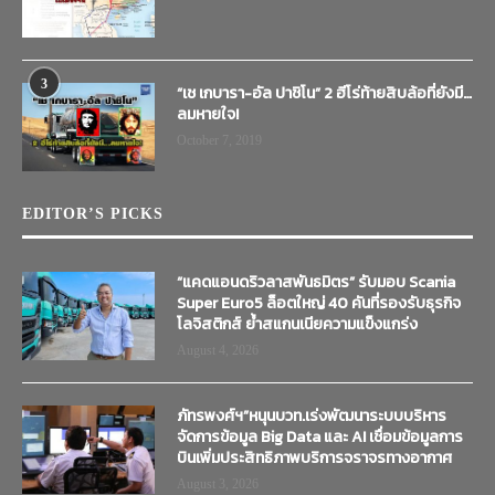
3
“เช เกบารา-อัล ปาชิโน” 2 ฮีโร่ท้ายสิบล้อที่ยังมี…
ลมหายใจ!
October 7, 2019
EDITOR’S PICKS
“แคดแอนดริวลาสพันธมิตร” รับมอบ Scania
Super Euro5 ล็อตใหญ่ 40 คันที่รองรับธุรกิจ
โลจิสติกส์ ย้ำสแกนเนียความแข็งแกร่ง
August 4, 2026
ภัทรพงศ์ฯ”หนุนบวท.เร่งพัฒนาระบบบริหาร
จัดการข้อมูล Big Data และ AI เชื่อมข้อมูลการ
บินเพิ่มประสิทธิภาพบริการจราจรทางอากาศ
August 3, 2026