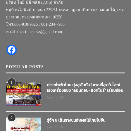
บริษัท ไทม์ มีดี พลัส (2015) จำกัด
หมู่บ้านไอฟีลด์ บางนา 239/61 ถนนกาญจนาภิเษก แขวงดอกไม้, เขต
ประเวศ, กรุงเทพมหานคร 10250
โทร.086-910-9026 , 081-234-7985
email: transtimenews@gmail.com
POPULAR POSTS
1
ค่ารถไฟฟ้าไทย มุ่งสู่อันดับ 1 แพงที่สุดในโลก!
เร่งเครื่องแซง “ลอนดอน-สิงคโปร์” เรียบร้อย
June 12, 2019
2
รู้จัก 6 เส้นทางขนส่งผลไม้ไทยไปจีน
June 20, 2019