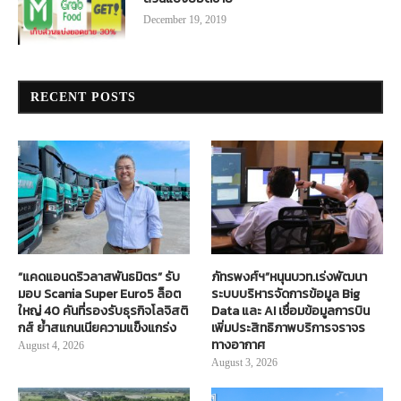
December 19, 2019
RECENT POSTS
“แคดแอนดริวลาสพันธมิตร” รับ
ภัทรพงศ์ฯ”หนุนบวท.เร่งพัฒนา
มอบ Scania Super Euro5 ล็อต
ระบบบริหารจัดการข้อมูล Big
ใหญ่ 40 คันที่รองรับธุรกิจโลจิสติ
Data และ AI เชื่อมข้อมูลการบิน
กส์ ย้ำสแกนเนียความแข็งแกร่ง
เพิ่มประสิทธิภาพบริการจราจร
ทางอากาศ
August 4, 2026
August 3, 2026