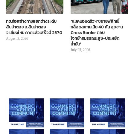
ทช.ก่อสร้างทางแยกต่างระดับ
“แมคแอนดริวฯ”ขยายฟลีท!บิ๊
สันป่าตอง อ.สันป่าตอง
กล็อตสแกนเนีย 40 คัน ลุยงาน
จ.เชียงใหม่ คาดแล้วเสร็จปี 2570
Cross Border ตอบ
โจทย์“สมรรถนะสูง-ประหยัด
August 3, 2026
น้ำมัน”
July 25, 2026