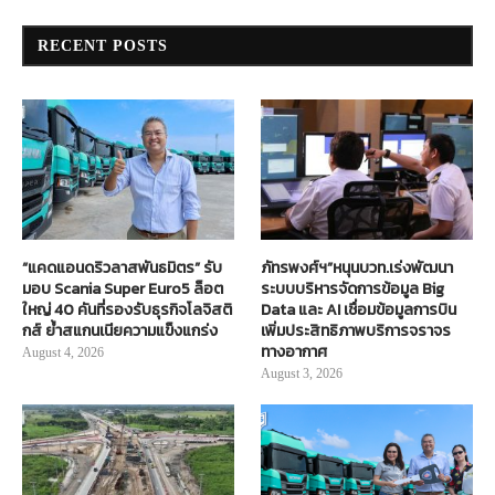
RECENT POSTS
“แคดแอนดริวลาสพันธมิตร” รับ
ภัทรพงศ์ฯ”หนุนบวท.เร่งพัฒนา
มอบ Scania Super Euro5 ล็อต
ระบบบริหารจัดการข้อมูล Big
ใหญ่ 40 คันที่รองรับธุรกิจโลจิสติ
Data และ AI เชื่อมข้อมูลการบิน
กส์ ย้ำสแกนเนียความแข็งแกร่ง
เพิ่มประสิทธิภาพบริการจราจร
ทางอากาศ
August 4, 2026
August 3, 2026