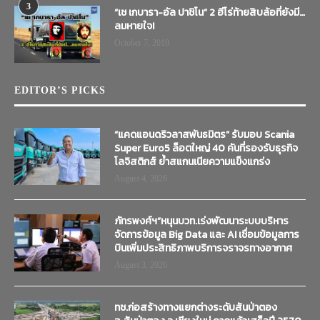
3
“เช เกบารา-อัล ปาชิโน” 2 ฮีโร่ท้ายสิบล้อที่ยังมี…
ลมหายใจ!
October 7, 2019
EDITOR’S PICKS
“แคดแอนดริวลาสพันธมิตร” รับมอบ Scania
Super Euro5 ล็อตใหญ่ 40 คันที่รองรับธุรกิจ
โลจิสติกส์ ย้ำสแกนเนียความแข็งแกร่ง
August 4, 2026
ภัทรพงศ์ฯ”หนุนบวท.เร่งพัฒนาระบบบริหาร
จัดการข้อมูล Big Data และ AI เชื่อมข้อมูลการ
บินเพิ่มประสิทธิภาพบริการจราจรทางอากาศ
August 3, 2026
ทช.ก่อสร้างทางแยกต่างระดับสันป่าตอง