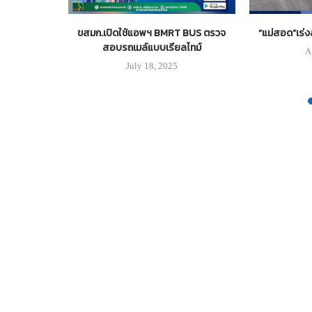
ัฒน์”นั่งผู้ว่า
ขสมก.เปิดใช้แอพฯ BMRT BUS ตรวจ
“แม่สอด”เร่
สอบรถเมล์แบบเรียลไทม์
A
18
July 18, 2025