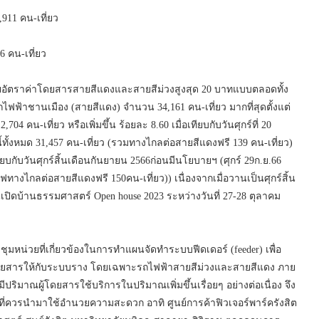
911 คน-เที่ยว
6 คน-เที่ยว
อัตราค่าโดยสารสายสีแดงและสายสีม่วงสูงสุด 20 บาทแบบตลอดทั้ง
ไฟฟ้าชานเมือง (สายสีแดง) จำนวน 34,161 คน-เที่ยว มากที่สุดตั้งแต่
 คน-เที่ยว หรือเพิ่มขึ้น ร้อยละ 8.60 เมื่อเทียบกับวันศุกร์ที่ 20
นี้ทั้งหมด 31,457 คน-เที่ยว (รวมทางไกลต่อสายสีแดงฟรี 139 คน-เที่ยว)
เทียบกับวันศุกร์สิ้นเดือนกันยายน 2566ก่อนมีนโยบายฯ (ศุกร์ 29ก.ย.66
ทางไกลต่อสายสีแดงฟรี 150คน-เที่ยว)) เนื่องจากเมื่อวานเป็นศุกร์สิ้น
เปิดบ้านธรรมศาสตร์ Open house 2023 ระหว่างวันที่ 27-28 ตุลาคม
ชุมหน่วยที่เกี่ยวข้องในการทำแผนจัดทำระบบฟีดเดอร์ (feeder) เพื่อ
ดยสารให้กับระบบราง โดยเฉพาะรถไฟฟ้าสายสีม่วงและสายสีแดง ภาย
ิมาณผู้โดยสารใช้บริการในปริมาณเพิ่มขึ้นเรื่อยๆ อย่างต่อเนื่อง จึง
ๆ ที่ควรนำมาใช้อำนวยความสะดวก อาทิ ศูนย์การค้าฟิวเจอร์พาร์ครังสิต