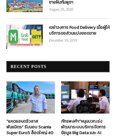
ชายฝั่งกัมพูชา
August 20, 2020
ลุงตู่ทดลองรถไฟสายสีเขียว 4 สถานี
‘กรมราง’ ชี้ชัด! ไฮสปีดเทรน ‘ไทย-
ประเทศไม่เสียเปรียบ ‘อาตี๋ใหญ่แดน
June 5, 2020
เขย่าวงการ Food Delivery เมื่อผู้ให้
July 20, 2022
บริการขอส่วนแบ่งยอดขาย
December 19, 2019
RECENT POSTS
“แคดแอนดริวลาส
ภัทรพงศ์ฯ”หนุนบวท.เร่ง
พันธมิตร” รับมอบ Scania
พัฒนาระบบบริหารจัดการ
Super Euro5 ล็อตใหญ่ 40
ข้อมูล Big Data และ AI