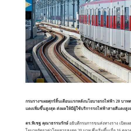
กรมรางฯเผยศุกร์สิ้นเดือนแรกหลังนโยบายรถไฟฟ้า 20 บาท
แดงเพิ่มขึ้นสูงสุด ส่งผลให้มีผู้ใช้บริการรถไฟฟ้าสายสีแดงสูงส
ดร.พิเชฐ คุณาธรรมรักษ์
อธิบดีกรมการขนส่งทางราง เปิดเผยว่า 
โยบายอัตราค่าโดยสารสูงสุด 20 บาท ซึ่งเริ่มขึ้นเมื่อ 16 ตุลา