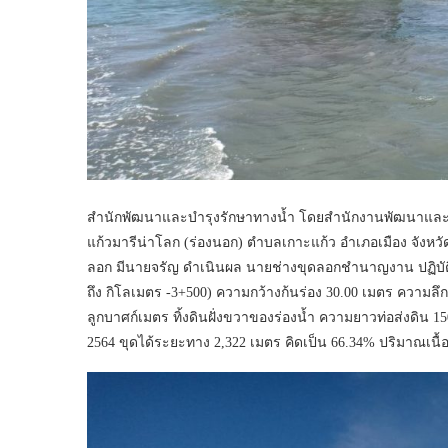
สำนักพัฒนาและบำรุงรักษาทางน้ำ โดยสำนักงานพัฒนาและบำร
แก้วมารีน่าโลก (ร่องนอก) ตำบลเกาะแก้ว อำเภอเมือง จังหวัดภูเ
ลอก มีนายจรัญ ดำเนินผล นายช่างขุดลอกชำนาญงาน ปฏิบัติห
ถึง กิโลเมตร -3+500) ความกว้างก้นร่อง 30.00 เมตร ความลึก
ลูกบาศก์เมตร ทิ้งดินฝั่งขวาของร่องน้ำ ความยาวท่อส่งดิน 1
2564 ขุดได้ระยะทาง 2,322 เมตร คิดเป็น 66.34% ปริมาณเนื้อด