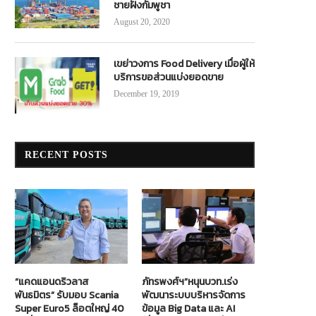
ชายฝั่งกัมพูชา
August 20, 2020
เขย่าวงการ Food Delivery เมื่อผู้ให้
บริการขอส่วนแบ่งยอดขาย
December 19, 2019
RECENT POSTS
“แคดแอนดริวลาส
ภัทรพงศ์ฯ”หนุนบวท.เร่ง
พันธมิตร” รับมอบ Scania
พัฒนาระบบบริหารจัดการ
Super Euro5 ล็อตใหญ่ 40
ข้อมูล Big Data และ AI