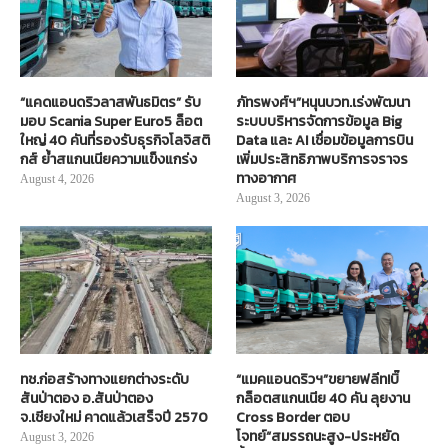
“แคดแอนดริวลาสพันธมิตร” รับ
ภัทรพงศ์ฯ”หนุนบวท.เร่งพัฒนา
มอบ Scania Super Euro5 ล็อต
ระบบบริหารจัดการข้อมูล Big
ใหญ่ 40 คันที่รองรับธุรกิจโลจิสติ
Data และ AI เชื่อมข้อมูลการบิน
กส์ ย้ำสแกนเนียความแข็งแกร่ง
เพิ่มประสิทธิภาพบริการจราจร
ทางอากาศ
August 4, 2026
August 3, 2026
ทช.ก่อสร้างทางแยกต่างระดับ
“แมคแอนดริวฯ”ขยายฟลีท!บิ๊
สันป่าตอง อ.สันป่าตอง
กล็อตสแกนเนีย 40 คัน ลุยงาน
จ.เชียงใหม่ คาดแล้วเสร็จปี 2570
Cross Border ตอบ
โจทย์“สมรรถนะสูง-ประหยัด
August 3, 2026