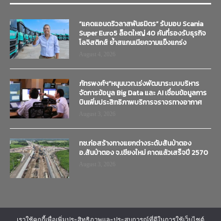
“แคดแอนดริวลาสพันธมิตร” รับมอบ Scania
Super Euro5 ล็อตใหญ่ 40 คันที่รองรับธุรกิจ
โลจิสติกส์ ย้ำสแกนเนียความแข็งแกร่ง
August 4, 2026
ภัทรพงศ์ฯ”หนุนบวท.เร่งพัฒนาระบบบริหาร
จัดการข้อมูล Big Data และ AI เชื่อมข้อมูลการ
บินเพิ่มประสิทธิภาพบริการจราจรทางอากาศ
August 3, 2026
ทช.ก่อสร้างทางแยกต่างระดับสันป่าตอง
อ.สันป่าตอง จ.เชียงใหม่ คาดแล้วเสร็จปี 2570
August 3, 2026
เราใช้คุกกี้เพื่อเพิ่มประสิทธิภาพและประสบการณ์ที่ดีในการใช้เว็บไซต์