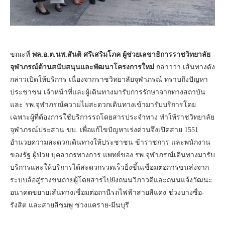
ขณะที่
พล.อ.ต.นพ.สันติ ศรีเสริมโภค ผู้ช่วยเลขาธิการราชวิทยาลัย
จุฬาภรณ์ด้านสนับสนุนและพัฒนาโครงการใหม่
กล่าวว่า เส้นทางดัง
กล่าวเปิดให้บริการ เนื่องจากราชวิทยาลัยจุฬาภรณ์ ทราบถึงปัญหา
ประชาชน เจ้าหน้าที่และผู้เดินทางมารับการรักษาจากทางสถาบัน
และ รพ.จุฬาภรณ์ความไม่สะดวกเดินทางเข้ามารับบริการโดย
เฉพาะผู้ที่ต้องการใช้บริการรถโดยสารประจำทาง ทำให้ราชวิทยาลัย
จุฬาภรณ์ประสาน ขบ. เพื่อแก้ไขปัญหาเร่งด่วนจึงเปิดสาย 1551
อำนวยความสะดวกเดินทางให้ประชาชน ข้าราชการ และพนักงาน
ของรัฐ ผู้ป่วย บุคลากรทางการ แพทย์ของ รพ.จุฬาภรณ์เดินทางมารับ
บริการและให้บริการได้สะดวกรวดเร็วยิ่งขึ้นเชื่อมต่อการขนส่งจาก
ระบบล้อสู่รางขนถ่ายผู้โดยสารไปยังถนนวิภาวดีและถนนแจ้งวัฒนะ
อนาคตขยายเส้นทางเชื่อมต่อถานีรถไฟฟ้าสายสีแดง ช่วงบางซื่อ-
รังสิต และสายสีชมพู ช่วงแคราย-มีนบุรี