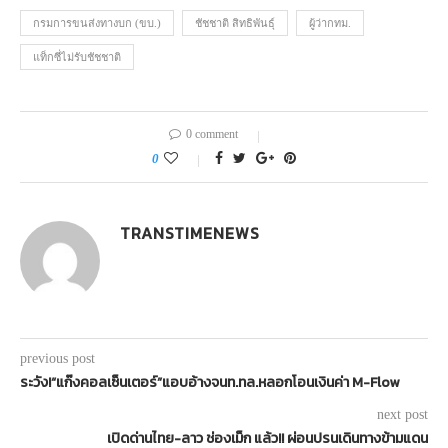
กรมการขนส่งทางบก (ขบ.)
ชัชชาติ สิทธิพันธุ์
ผู้ว่ากทม.
แท็กซี่ไม่รับชัชชาติ
0 comment
0
TRANSTIMENEWS
previous post
ระวัง!“แก๊งคอลเซ็นเตอร์”แอบอ้างจนท.ทล.หลอกโอนเงินค่า M-Flow
next post
เปิดด่านไทย-ลาว ช่องเม็ก แล้ว!! ผ่อนปรนเดินทางข้ามแดน