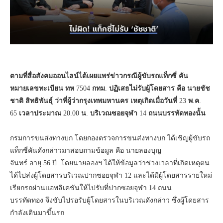
ตามที่สื่อสังคมออนไลน์ได้เผยแพร่ข่าวกรณีผู้ขับรถแท็กซี่
คัน
หมายเลขทะเบียน
ทห
7504
กทม
.
ปฏิเสธไม่รับผู้โดยสาร
คือ
นายชัช
ชาติ
สิทธิพันธุ์
ว่าที่ผู้ว่ากรุงเทพมหานคร
เหตุเกิดเมื่อวันที่
23
พ
.
ค
.
65
เวลาประมาณ
20.00
น
.
บริเวณซอยจุฬา
14
ถนนบรรทัดทองนั้น
กรมการขนส่งทางบก โดยกองตรวจการขนส่งทางบก ได้เชิญผู้ขับรถ
แท็กซี่คันดังกล่าวมาสอบถามข้อมูล คือ นายลองบุญ
จันทร์ อายุ 56 ปี โดยนายลองฯ ได้ให้ข้อมูลว่าช่วงเวลาที่เกิดเหตุตน
ได้ไปส่งผู้โดยสารบริเวณปากซอยจุฬา 12 และได้มีผู้โดยสารรายใหม่
เรียกรถผ่านแอพลิเคชันให้ไปรับที่ปากซอยจุฬา 14 ถนน
บรรทัดทอง จึงขับไปรอรับผู้โดยสารในบริเวณดังกล่าว ซึ่งผู้โดยสาร
กำลังเดินมาขึ้นรถ