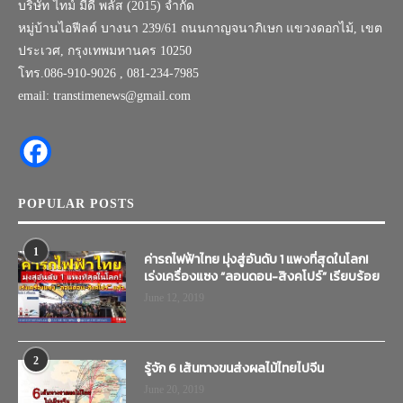
บริษัท ไทม์ มีดี พลัส (2015) จำกัด
หมู่บ้านไอฟีลด์ บางนา 239/61 ถนนกาญจนาภิเษก แขวงดอกไม้, เขต
ประเวศ, กรุงเทพมหานคร 10250
โทร.086-910-9026 , 081-234-7985
email: transtimenews@gmail.com
POPULAR POSTS
1
ค่ารถไฟฟ้าไทย มุ่งสู่อันดับ 1 แพงที่สุดในโลก!
เร่งเครื่องแซง “ลอนดอน-สิงคโปร์” เรียบร้อย
June 12, 2019
2
รู้จัก 6 เส้นทางขนส่งผลไม้ไทยไปจีน
June 20, 2019