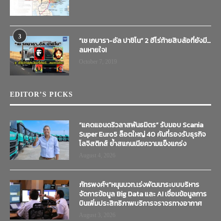
3
“เช เกบารา-อัล ปาชิโน” 2 ฮีโร่ท้ายสิบล้อที่ยังมี…
ลมหายใจ!
October 7, 2019
EDITOR’S PICKS
“แคดแอนดริวลาสพันธมิตร” รับมอบ Scania
Super Euro5 ล็อตใหญ่ 40 คันที่รองรับธุรกิจ
โลจิสติกส์ ย้ำสแกนเนียความแข็งแกร่ง
August 4, 2026
ภัทรพงศ์ฯ”หนุนบวท.เร่งพัฒนาระบบบริหาร
จัดการข้อมูล Big Data และ AI เชื่อมข้อมูลการ
บินเพิ่มประสิทธิภาพบริการจราจรทางอากาศ
August 3, 2026