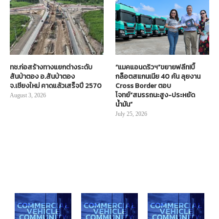
ทช.ก่อสร้างทางแยกต่างระดับ
“แมคแอนดริวฯ”ขยายฟลีท!บิ๊
สันป่าตอง อ.สันป่าตอง
กล็อตสแกนเนีย 40 คัน ลุยงาน
จ.เชียงใหม่ คาดแล้วเสร็จปี 2570
Cross Border ตอบ
โจทย์“สมรรถนะสูง-ประหยัด
August 3, 2026
น้ำมัน”
July 25, 2026