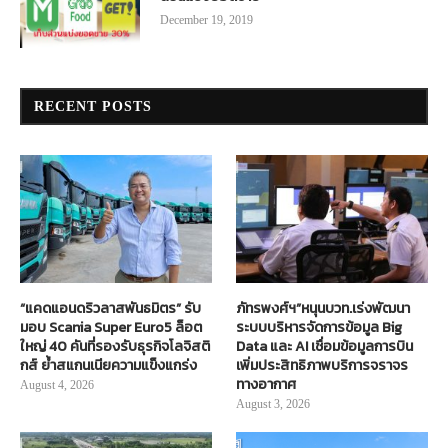
December 19, 2019
RECENT POSTS
“แคดแอนดริวลาสพันธมิตร” รับ
ภัทรพงศ์ฯ”หนุนบวท.เร่งพัฒนา
มอบ Scania Super Euro5 ล็อต
ระบบบริหารจัดการข้อมูล Big
ใหญ่ 40 คันที่รองรับธุรกิจโลจิสติ
Data และ AI เชื่อมข้อมูลการบิน
กส์ ย้ำสแกนเนียความแข็งแกร่ง
เพิ่มประสิทธิภาพบริการจราจร
ทางอากาศ
August 4, 2026
August 3, 2026