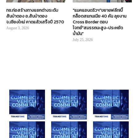
ทช.ก่อสร้างทางแยกต่างระดับ
“แมคแอนดริวฯ”ขยายฟลีท!บิ๊
สันป่าตอง อ.สันป่าตอง
กล็อตสแกนเนีย 40 คัน ลุยงาน
จ.เชียงใหม่ คาดแล้วเสร็จปี 2570
Cross Border ตอบ
โจทย์“สมรรถนะสูง-ประหยัด
August 3, 2026
น้ำมัน”
July 25, 2026