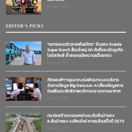
October 7, 2019
EDITOR’S PICKS
“แคดแอนดริวลาสพันธมิตร” รับมอบ Scania
Super Euro5 ล็อตใหญ่ 40 คันที่รองรับธุรกิจ
โลจิสติกส์ ย้ำสแกนเนียความแข็งแกร่ง
August 4, 2026
ภัทรพงศ์ฯ”หนุนบวท.เร่งพัฒนาระบบบริหาร
จัดการข้อมูล Big Data และ AI เชื่อมข้อมูลการ
บินเพิ่มประสิทธิภาพบริการจราจรทางอากาศ
August 3, 2026
ทช.ก่อสร้างทางแยกต่างระดับสันป่าตอง
อ.สันป่าตอง จ.เชียงใหม่ คาดแล้วเสร็จปี 2570
August 3, 2026