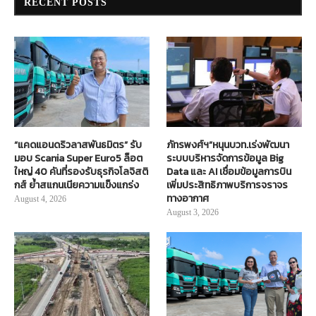
RECENT POSTS
“แคดแอนดริวลาสพันธมิตร” รับ
ภัทรพงศ์ฯ”หนุนบวท.เร่งพัฒนา
มอบ Scania Super Euro5 ล็อต
ระบบบริหารจัดการข้อมูล Big
ใหญ่ 40 คันที่รองรับธุรกิจโลจิสติ
Data และ AI เชื่อมข้อมูลการบิน
กส์ ย้ำสแกนเนียความแข็งแกร่ง
เพิ่มประสิทธิภาพบริการจราจร
ทางอากาศ
August 4, 2026
August 3, 2026