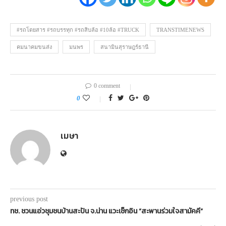
#รถโดยสาร #รถบรรทุก #รถสิบล้อ #10ล้อ #TRUCK
TRANSTIMENEWS
คมนาคมขนส่ง
มนพร
สนามินสุราษฎร์ธานี
0 comment
0
เมษา
previous post
ทช. ชวนแอ่วชุมชนบ้านสะปัน จ.น่าน แวะเช็กอิน “สะพานร่วมใจสามัคคี”