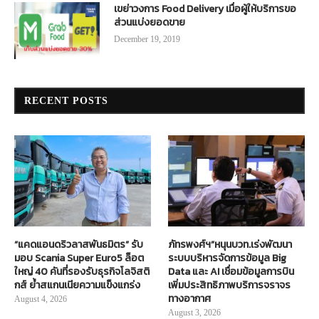
เขย่าวงการ Food Delivery เมื่อผู้ให้บริการขอ
ส่วนแบ่งยอดขาย
December 19, 2019
RECENT POSTS
“แคดแอนดริวลาสพันธมิตร” รับ
ภัทรพงศ์ฯ”หนุนบวท.เร่งพัฒนา
มอบ Scania Super Euro5 ล็อต
ระบบบริหารจัดการข้อมูล Big
ใหญ่ 40 คันที่รองรับธุรกิจโลจิสติ
Data และ AI เชื่อมข้อมูลการบิน
กส์ ย้ำสแกนเนียความแข็งแกร่ง
เพิ่มประสิทธิภาพบริการจราจร
ทางอากาศ
August 4, 2026
August 3, 2026