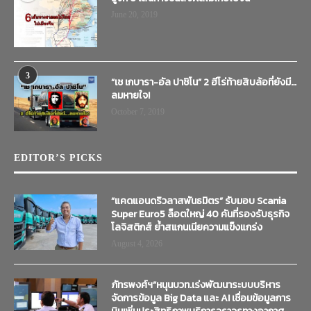
June 20, 2019
3
“เช เกบารา-อัล ปาชิโน” 2 ฮีโร่ท้ายสิบล้อที่ยังมี…
ลมหายใจ!
October 7, 2019
EDITOR’S PICKS
“แคดแอนดริวลาสพันธมิตร” รับมอบ Scania
Super Euro5 ล็อตใหญ่ 40 คันที่รองรับธุรกิจ
โลจิสติกส์ ย้ำสแกนเนียความแข็งแกร่ง
August 4, 2026
ภัทรพงศ์ฯ”หนุนบวท.เร่งพัฒนาระบบบริหาร
จัดการข้อมูล Big Data และ AI เชื่อมข้อมูลการ