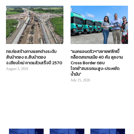
ทช.ก่อสร้างทางแยกต่างระดับ
“แมคแอนดริวฯ”ขยายฟลีท!บิ๊
สันป่าตอง อ.สันป่าตอง
กล็อตสแกนเนีย 40 คัน ลุยงาน
จ.เชียงใหม่ คาดแล้วเสร็จปี 2570
Cross Border ตอบ
โจทย์“สมรรถนะสูง-ประหยัด
August 3, 2026
น้ำมัน”
July 25, 2026