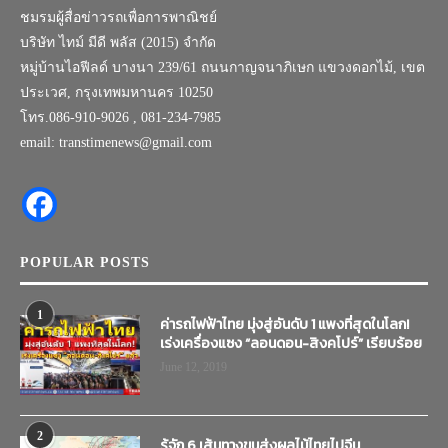
ชมรมผู้สื่อข่าวรถเพื่อการพาณิชย์
บริษัท ไทม์ มีดี พลัส (2015) จำกัด
หมู่บ้านไอฟีลด์ บางนา 239/61 ถนนกาญจนาภิเษก แขวงดอกไม้, เขต
ประเวศ, กรุงเทพมหานคร 10250
โทร.086-910-9026 , 081-234-7985
email: transtimenews@gmail.com
POPULAR POSTS
1
ค่ารถไฟฟ้าไทย มุ่งสู่อันดับ 1 แพงที่สุดในโลก!
เร่งเครื่องแซง “ลอนดอน-สิงคโปร์” เรียบร้อย
June 12, 2019
2
รู้จัก 6 เส้นทางขนส่งผลไม้ไทยไปจีน