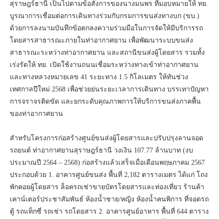
สุราษฎร์ธานี เป็นไปตามข้อสั่งการของนางมนพร ที่มอบหมายให้ ทย.
บูรณาการเชื่อมต่อการเดินทางร่วมกับกรมการขนส่งทางบก (ขบ.)
ด้วยการลงนามบันทึกข้อตกลงความร่วมมือในการจัดให้มีบริการรถ
โดยสารสาธารณะภายในท่าอากาศยาน เพื่อพัฒนาระบบขนส่ง
สาธารณะระหว่างท่าอากาศยาน และสถานีขนส่งผู้โดยสาร รวมทั้ง
เร่งรัดให้ ทย. เปิดใช้งานถนนเชื่อมระหว่างทางเข้าท่าอากาศยาน
และทางหลวงหมายเลข 41 ระยะทาง 1.5 กิโลเมตร ให้ทันช่วง
เทศกาลปีใหม่ 2568 เพื่อช่วยย่นระยะเวลาการเดินทาง บรรเทาปัญหา
การจราจรติดขัด และยกระดับคุณภาพการให้บริการขนส่งภาคพื้น
ของท่าอากาศยาน
สำหรับโครงการก่อสร้างศูนย์ขนส่งผู้โดยสารและปรับปรุงลานจอด
รถยนต์ ท่าอากาศยานสุราษฎร์ธานี วงเงิน 107.77 ล้านบาท (งบ
ประมาณปี 2564 – 2568) ก่อสร้างแล้วเสร็จเมื่อเดือนพฤษภาคม 2567
ประกอบด้วย 1. อาคารศูนย์ขนส่ง พื้นที่ 2,182 ตารางเมตร ได้แก่ โถง
พักคอยผู้โดยสาร ล็อครถเช่าขายบัตรโดยสารและท่องเที่ยว ร้านค้า
เคาน์เตอร์ประชาสัมพันธ์ ห้องน้ำชาย/หญิง ห้องน้ำคนพิการ ที่จอดรถ
ตู้ รถแท็กซี่ รถเช่า รถโดยสาร 2. อาคารศูนย์อาหาร พื้นที่ 644 ตาราง